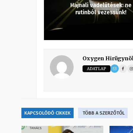
Hajnali vadelütések: ne
rutinból vezessünk!
Oxygen Hirügynö
ADATLAP
KAPCSOLÓDÓ CIKKEK
TÖBB A SZERZŐTŐL