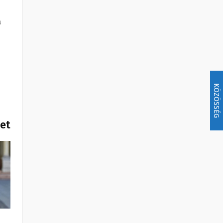
a
KÖZÖSSÉG
het