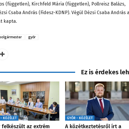
 (független), Kirchfeld Mária (független), Pollreisz Balázs,
i Csaba András (Fidesz-KDNP). Végül Dézsi Csaba András 
át kapta.
polgármester
győr
Ez is érdekes le
 - KÖZÉLET
GYŐR - KÖZÉLET
 felkészült az extrém
A közétkeztetésről írt a