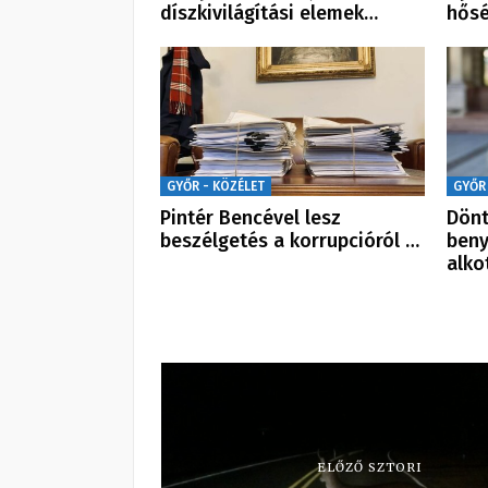
díszkivilágítási elemek…
hősé
GYŐR - KÖZÉLET
GYŐR
Pintér Bencével lesz
Dönt
beszélgetés a korrupcióról …
beny
alk
ELŐZŐ SZTORI