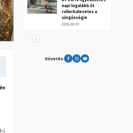
napi legalább öt
rollerbalesetes a
sürgősségin
2026.08.07.
Követés:
a
-én
9-i