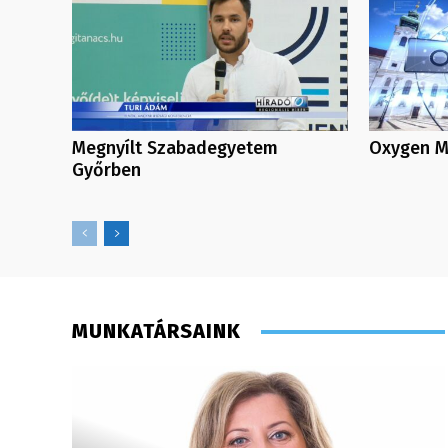
Megnyílt Szabadegyetem
Oxygen Me
Győrben
MUNKATÁRSAINK