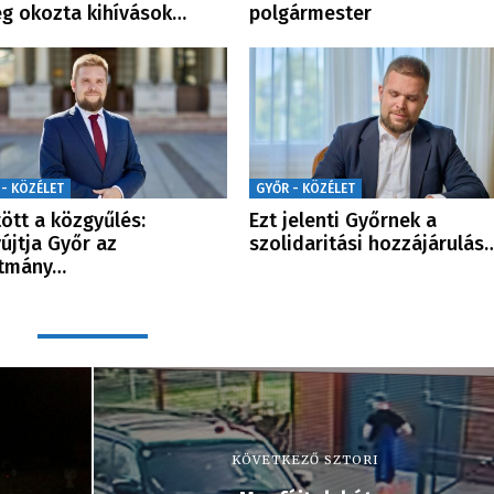
g okozta kihívások…
polgármester
 - KÖZÉLET
GYŐR - KÖZÉLET
ött a közgyűlés:
Ezt jelenti Győrnek a
újtja Győr az
szolidaritási hozzájárulás
otmány…
KÖVETKEZŐ SZTORI