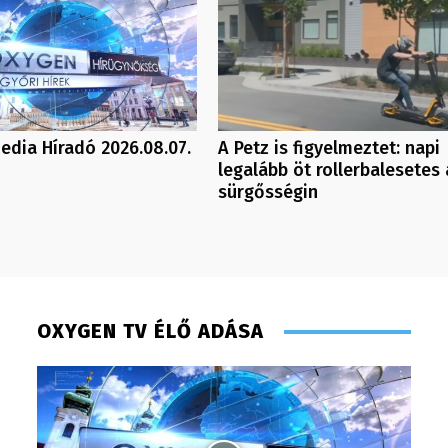
dia Híradó 2026.08.07.
A Petz is figyelmeztet: napi
legalább öt rollerbalesetes 
sürgősségin
OXYGEN TV ÉLŐ ADÁSA