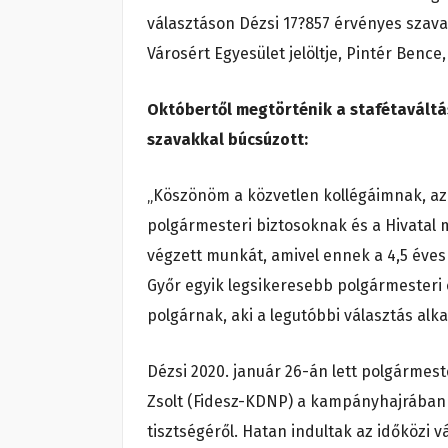
választáson Dézsi 17?857 érvényes szavaz
Városért Egyesület jelöltje, Pintér Benc
Októbertől megtörténik a stafétaváltá
szavakkal búcsúzott:
„Köszönöm a közvetlen kollégáimnak, az
polgármesteri biztosoknak és a Hivatal m
végzett munkát, amivel ennek a 4,5 éves
Győr egyik legsikeresebb polgármesteri c
polgárnak, aki a legutóbbi választás alka
Dézsi 2020. január 26-án lett polgármest
Zsolt (Fidesz-KDNP) a kampányhajrában
tisztségéről. Hatan indultak az időközi 