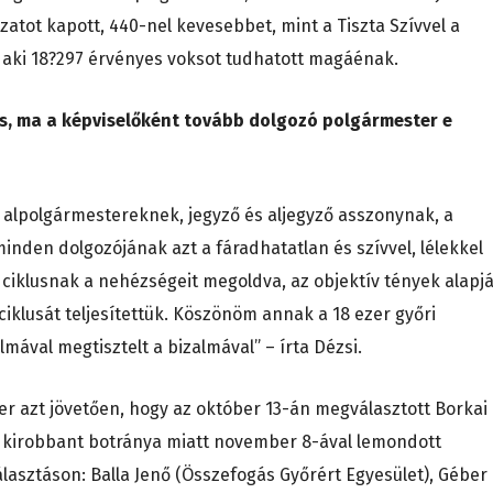
atot kapott, 440-nel kevesebbet, mint a Tiszta Szívvel a
e, aki 18?297 érvényes voksot tudhatott magáénak.
s, ma a képviselőként tovább dolgozó polgármester e
 alpolgármestereknek, jegyző és aljegyző asszonynak, a
inden dolgozójának azt a fáradhatatlan és szívvel, lélekkel
 ciklusnak a nehézségeit megoldva, az objektív tények alapj
iklusát teljesítettük. Köszönöm annak a 18 ezer győri
lmával megtisztelt a bizalmával” – írta Dézsi.
er azt jövetően, hogy az október 13-án megválasztott Borkai
 kirobbant botránya miatt november 8-ával lemondott
választáson: Balla Jenő (Összefogás Győrért Egyesület), Géber