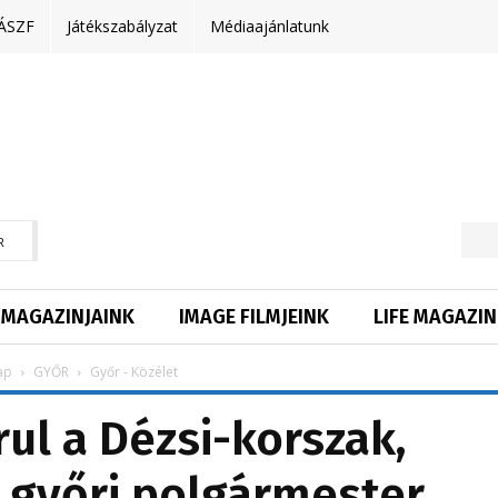
ÁSZF
Játékszabályzat
Médiaajánlatunk
R
MAGAZINJAINK
IMAGE FILMJEINK
LIFE MAGAZIN
ap
GYŐR
Győr - Közélet
rul a Dézsi-korszak,
 győri polgármester