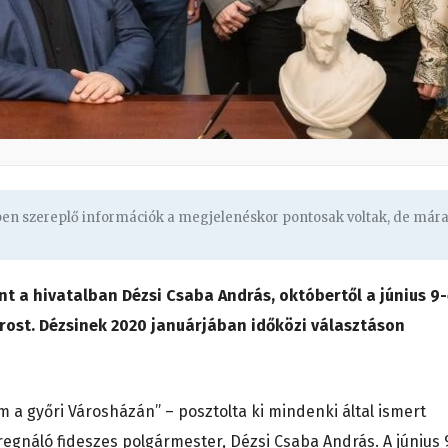
gben szereplő információk a megjelenéskor pontosak voltak, de már
t a hivatalban Dézsi Csaba András, októbertől a június 9
árost. Dézsinek 2020 januárjában időközi választáson
 a győri Városházán” – posztolta ki mindenki által ismert
egnáló fideszes polgármester, Dézsi Csaba András. A június 