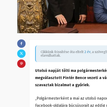
Cikkünk frissítése óta eltelt
2 év
, a szöve
elavulhattak.
Utolsó napját tölti ma polgármesterkén
megválasztott Pintér Bence vezeti a v
szavaztak bizalmat a győriek.
„Polgármesterként a mai az utolsó napom
Facebook-oldalára búcsúsorait az eddig r