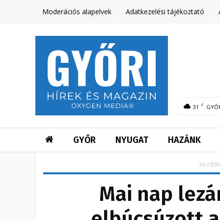
Moderációs alapelvek
Adatkezelési tájékoztató
C
31
GYŐ
GYŐR
NYUGAT
HAZÁNK
Kezdől
Mai nap lezá
elbúcsúzott a