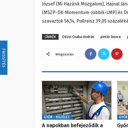
József (Mi Hazánk Mozgalom), Hajnal János
(MSZP-DK-Momentum-Jobbik-LMP) és Dézs
szavaztok 56,14, Pollreisz 39,05 százalék
CÍMKÉK
Dézsi Csaba András
pintér bence
FRISSÍTÉS
Megosztás
GYŐR - KÖZÉLET
GYŐR
A napokban befejeződik a
Győr