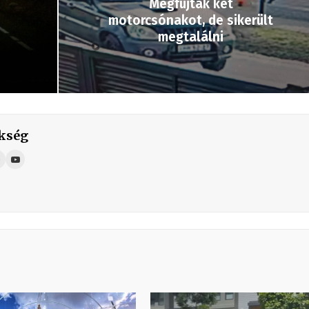
Megfújtak két
motorcsónakot, de sikerült
megtalálni
kség