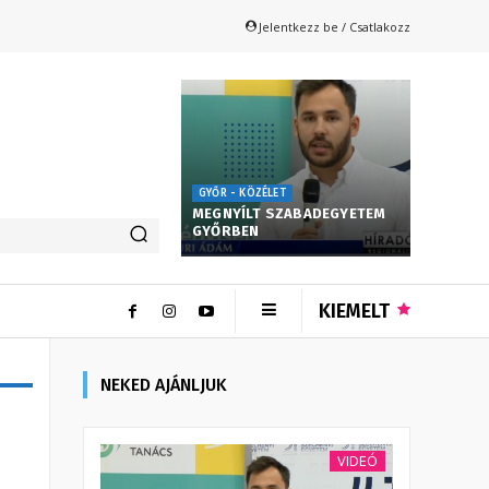
Jelentkezz be / Csatlakozz
GYŐR - KÖZÉLET
MEGNYÍLT SZABADEGYETEM
GYŐRBEN
KIEMELT
NEKED AJÁNLJUK
VIDEÓ