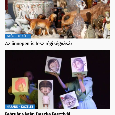
GYŐR - KÖZÉLET
Az ünnepen is lesz régiségvásár
HAZÁNK - KÖZÉLET
Február végén Deszka Fesztivál