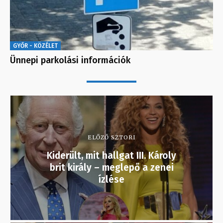
GYŐR - KÖZÉLET
Ünnepi parkolási információk
ELŐZŐ SZTORI
Kiderült, mit hallgat III. Károly
brit király – meglepő a zenei
ízlése