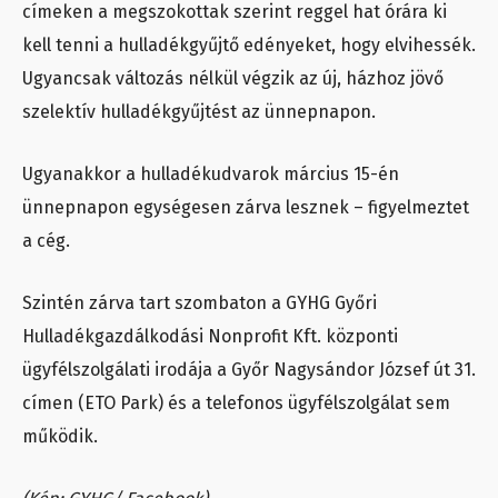
címeken a megszokottak szerint reggel hat órára ki
kell tenni a hulladékgyűjtő edényeket, hogy elvihessék.
Ugyancsak változás nélkül végzik az új, házhoz jövő
szelektív hulladékgyűjtést az ünnepnapon.
Ugyanakkor a hulladékudvarok március 15-én
ünnepnapon egységesen zárva lesznek – figyelmeztet
a cég.
Szintén zárva tart szombaton a GYHG Győri
Hulladékgazdálkodási Nonprofit Kft. központi
ügyfélszolgálati irodája a Győr Nagysándor József út 31.
címen (ETO Park) és a telefonos ügyfélszolgálat sem
működik.