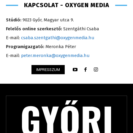
KAPCSOLAT - OXYGEN MEDIA
Stúdió:
9023 Győr, Magyar utca 9.
Felelős online szerkesztő:
Szentgáthi Csaba
E-mail:
csaba.szentgathi@oxygenmedia.hu
Programigazgató:
Meronka Péter
E-mail:
peter.meronka@oxygenmedia.hu
IMPRESSZUM