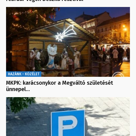
HAZÁNK - KÖZÉLET
MKPK: karácsonykor a Megváltó születését
ünnepel…