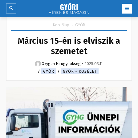
Kezdőlap
GYŐR
Március 15-én is elviszik a
szemetet
Oxygen Hirügynökség
-
2025.03.11.
GYŐR
GYŐR - KÖZÉLET