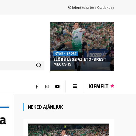
Jelentkezz be / Csatlakozz
GYŐR - SPORT
ELŐBB LESZ AZ ETO-BREST
MECCS IS
KIEMELT
NEKED AJÁNLJUK
a