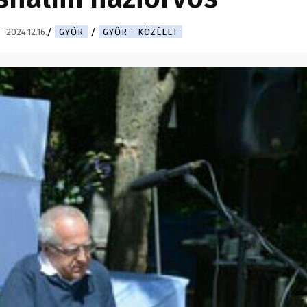
-
2024.12.16.
GYŐR
GYŐR - KÖZÉLET