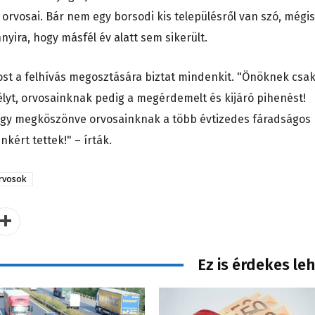
orvosai. Bár nem egy borsodi kis településről van szó, mégis
nyira, hogy másfél év alatt sem sikerült.
st a felhívás megosztására biztat mindenkit. "Önöknek csa
élyt, orvosainknak pedig a megérdemelt és kijáró pihenést!
így megköszönve orvosainknak a több évtizedes fáradságos
kért tettek!" – írták.
rvosok
Ez is érdekes le