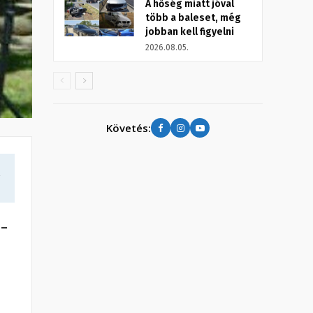
A hőség miatt jóval
több a baleset, még
jobban kell figyelni
2026.08.05.
Követés:
a
 –