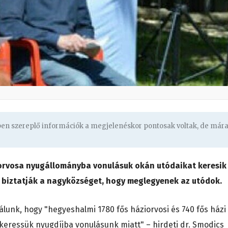
gben szereplő információk a megjelenéskor pontosak voltak, de már
 orvosa nyugállományba vonulásuk okán utódaikat keresik
a biztatják a nagyközséget, hogy meglegyenek az utódok.
álunk, hogy "hegyeshalmi 1780 fős háziorvosi és 740 fős házi
keressük nyugdíjba vonulásunk miatt" – hirdeti dr. Smodics