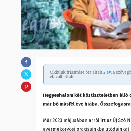
Cikkünk frissítése óta eltelt
2 év
, a szöve
elavulhattak.
Hegyeshalom két köztiszteletben álló
már bő másfél éve hiába. Összefogásr
Már 2023 májusában arról írt az Új Szó N
gyermekorvosi praxisainkba utódainkat 