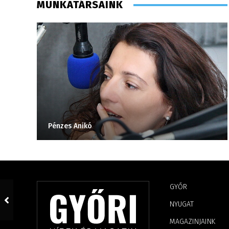
MUNKATÁRSAINK
Pénzes Anikó
GYŐR
NYUGAT
MAGAZINJAINK