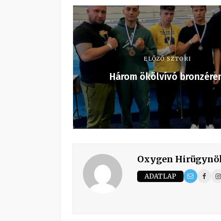
ELŐZŐ SZTORI
Három ökölvívó bronzére
Oxygen Hirügynö
ADATLAP