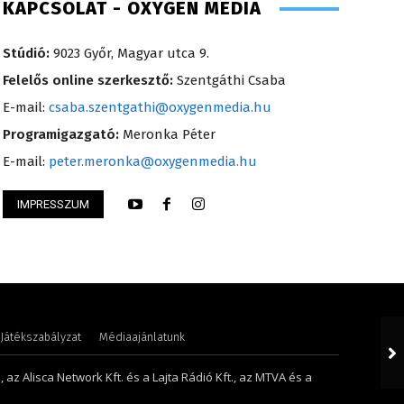
KAPCSOLAT - OXYGEN MEDIA
Stúdió:
9023 Győr, Magyar utca 9.
Felelős online szerkesztő:
Szentgáthi Csaba
E-mail:
csaba.szentgathi@oxygenmedia.hu
Programigazgató:
Meronka Péter
E-mail:
peter.meronka@oxygenmedia.hu
IMPRESSZUM
 Péter – programigazgató – 2008
Scharek Zsuzsa – m
Játékszabályzat
Médiaajánlatunk
 az Alisca Network Kft. és a Lajta Rádió Kft., az MTVA és a