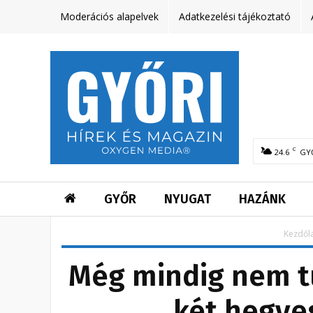
Moderációs alapelvek
Adatkezelési tájékoztató
C
24.6
GY
GYŐR
NYUGAT
HAZÁNK
Kezdől
Még mindig nem t
két hegye