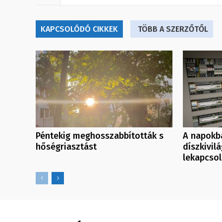
KAPCSOLÓDÓ CIKKEK
TÖBB A SZERZŐTŐL
Péntekig meghosszabbították s
A napokb
hőségriasztást
díszkivil
lekapcso