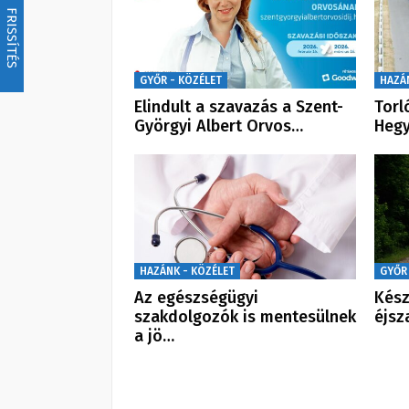
FRISSÍTÉS
GYŐR - KÖZÉLET
HAZÁ
Elindult a szavazás a Szent-
Torl
Györgyi Albert Orvos…
Heg
HAZÁNK - KÖZÉLET
GYŐR
Az egészségügyi
Kész
szakdolgozók is mentesülnek
éjsz
a jö…