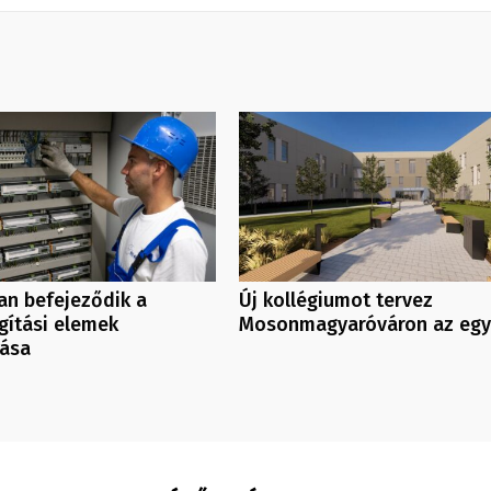
an befejeződik a
Új kollégiumot tervez
ágítási elemek
Mosonmagyaróváron az eg
lása