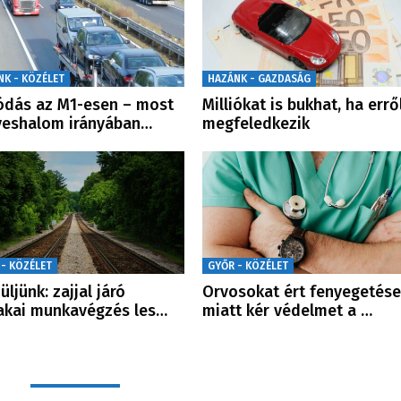
NK - KÖZÉLET
HAZÁNK - GAZDASÁG
ódás az M1-esen – most
Milliókat is bukhat, ha errő
yeshalom irányában…
megfeledkezik
 - KÖZÉLET
GYŐR - KÖZÉLET
üljünk: zajjal járó
Orvosokat ért fenyegetése
akai munkavégzés les…
miatt kér védelmet a …