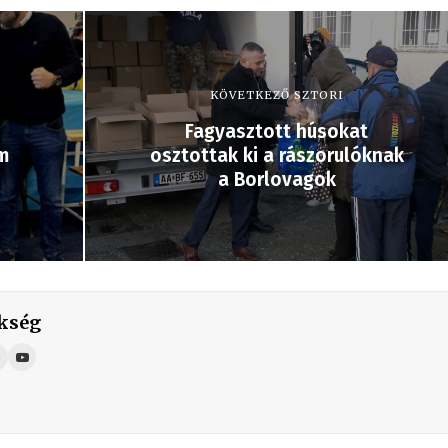
KÖVETKEZŐ SZTORI
Fagyasztott húsokat
m
osztottak ki a rászorulóknak
a Borlovagok
kség