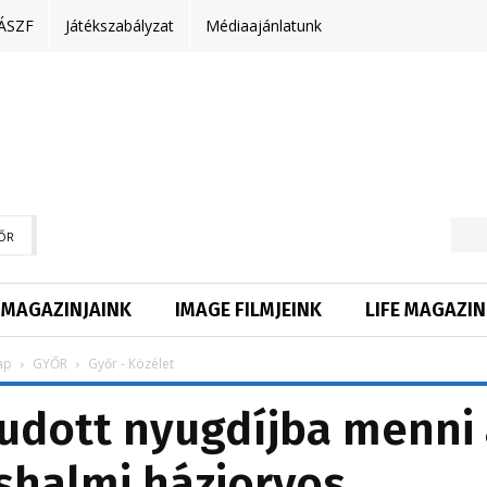
ÁSZF
Játékszabályzat
Médiaajánlatunk
ŐR
MAGAZINJAINK
IMAGE FILMJEINK
LIFE MAGAZIN
ap
GYŐR
Győr - Közélet
udott nyugdíjba menni 
shalmi háziorvos