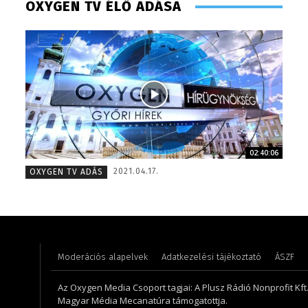
OXYGEN TV ÉLŐ ADÁSA
02:40:06
Horváth Ferenc – operatőr-vágó – 2020
Meronka
2021.04.17.
OXYGEN TV ADÁS
Moderációs alapelvek
Adatkezelési tájékoztató
ÁSZF
Az Oxygen Media Csoport tagjai: A Plusz Rádió Nonprofit Kft.,
Magyar Média Mecanatúra támogatottja.