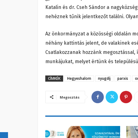
Katalin és dr. Cseh Sándor a nagyközség 
nehéznek tűnik jelentkezőt találni. Olyan
Az önkormányzat a közösségi oldalán mo
néhány kattintás jelent, de valakinek es
Csatlakozzanak hozzánk megosztással, 
munkájukat, melyet értünk és településün
CÍMKÉK
Hegyeshalom
nyugdíj
parxis
o
Megosztás