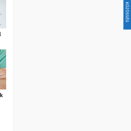
KÖZÖSSÉG
l
k