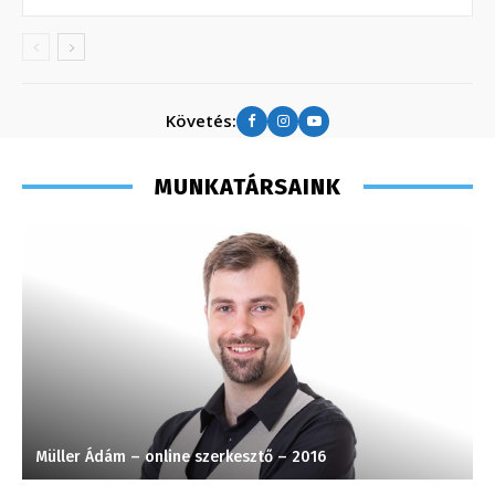
Követés:
MUNKATÁRSAINK
Müller Ádám – online szerkesztő – 2016
V