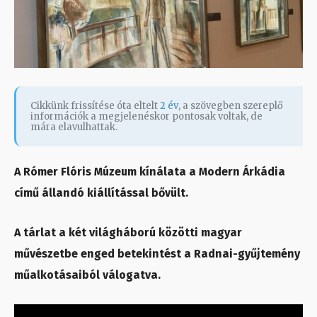
Cikkünk frissítése óta eltelt
2 év
, a szövegben szereplő
információk a megjelenéskor pontosak voltak, de
mára elavulhattak.
A Rómer Flóris Múzeum kínálata a Modern Árkádia
című állandó kiállítással bővült.
A tárlat a két világháború közötti magyar
művészetbe enged betekintést a Radnai-gyűjtemény
műalkotásaiból válogatva.