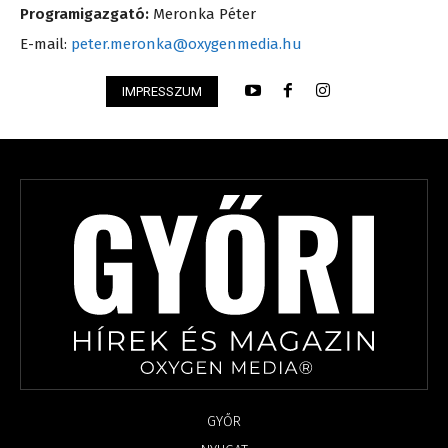
Programigazgató:
Meronka Péter
E-mail:
peter.meronka@oxygenmedia.hu
IMPRESSZUM
GYŐR