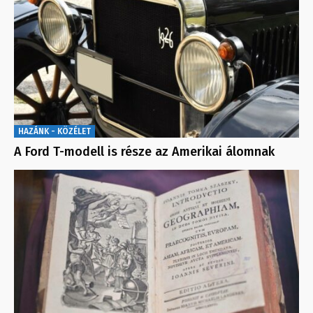
HAZÁNK - KÖZÉLET
A Ford T-modell is része az Amerikai álomnak