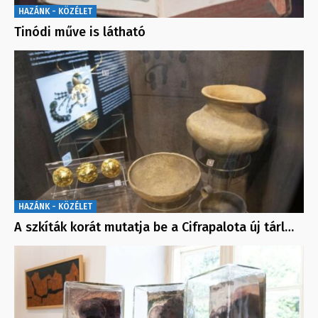
HAZÁNK - KÖZÉLET
Tinódi műve is látható
HAZÁNK - KÖZÉLET
A szkíták korát mutatja be a Cifrapalota új tárl…