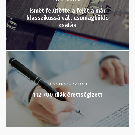
Ismét felütötte a fejét a már
klasszikussá vált csomagküldő
csalás
KÖVETKEZŐ SZTORI
112 700 diák érettségizett