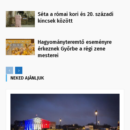
Séta a római kori és 20. századi
kincsek között
Hagyományteremtő eseményre
érkeznek Győrbe a régi zene
mesterei
NEKED AJÁNLJUK