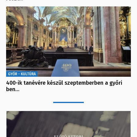
GYŐR - KULTÚRA
400-ik tanévére készül szeptemberben a győri
ben…
ELŐZŐ SZTORI