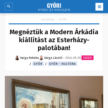
Kezdőlap
GYŐR
Megnéztük a Modern Árkádia
kiállítást az Esterházy-
palotában!
Varga Rebeka
Varga László
-
2024.05.29.
VIDEÓ
GYŐR
GYŐR - KULTÚRA