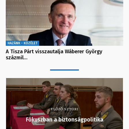
HAZÁNK - KÖZÉLET
A Tisza Párt visszautalja Wáberer György
százmil…
ELŐZŐ SZTORI
Fókuszban a biztonságpolitika