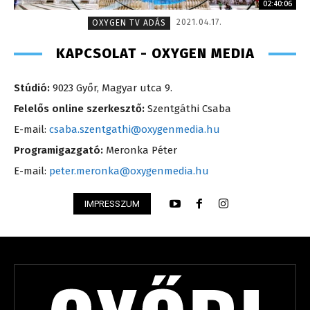
02:40:06
2021.04.17.
OXYGEN TV ADÁS
KAPCSOLAT - OXYGEN MEDIA
Stúdió:
9023 Győr, Magyar utca 9.
Felelős online szerkesztő:
Szentgáthi Csaba
E-mail:
csaba.szentgathi@oxygenmedia.hu
Programigazgató:
Meronka Péter
E-mail:
peter.meronka@oxygenmedia.hu
IMPRESSZUM