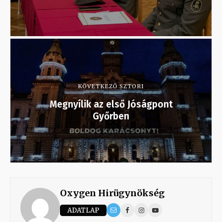
KÖVETKEZŐ SZTORI
Megnyílik az első Jóságpont
Győrben
Oxygen Hirügynökség
ADATLAP