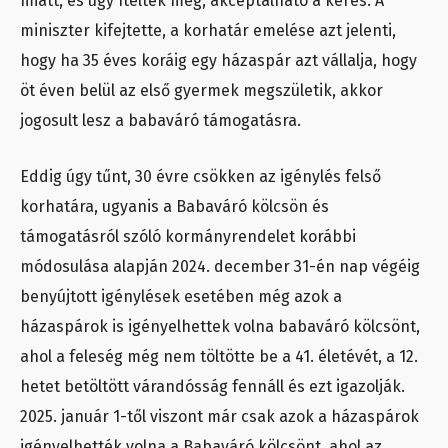
miatt, és úgy ítélték meg, akceptálható a kérés. A
miniszter kifejtette, a korhatár emelése azt jelenti,
hogy ha 35 éves koráig egy házaspár azt vállalja, hogy
öt éven belül az első gyermek megszületik, akkor
jogosult lesz a babaváró támogatásra.
Eddig úgy tűnt, 30 évre csökken az igénylés felső
korhatára, ugyanis a Babaváró kölcsön és
támogatásról szóló kormányrendelet korábbi
módosulása alapján 2024. december 31-én nap végéig
benyújtott igénylések esetében még azok a
házaspárok is igényelhettek volna babaváró kölcsönt,
ahol a feleség még nem töltötte be a 41. életévét, a 12.
hetet betöltött várandósság fennáll és ezt igazolják.
2025. január 1-től viszont már csak azok a házaspárok
igényelhették volna a Babaváró kölcsönt, ahol az