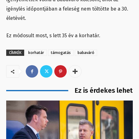
igénylés időpontjában a feleség nem töltötte be a 30.
életévét.
Ez módosult most, s lett 35 év a korhatár.
CÍMKÉK
korhatár
támogatás
babaváró
Ez is érdekes lehet