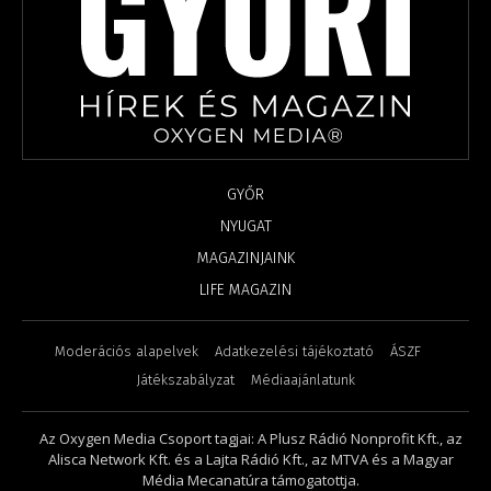
GYŐR
NYUGAT
MAGAZINJAINK
LIFE MAGAZIN
Moderációs alapelvek
Adatkezelési tájékoztató
ÁSZF
Játékszabályzat
Médiaajánlatunk
Az Oxygen Media Csoport tagjai: A Plusz Rádió Nonprofit Kft., az
Alisca Network Kft. és a Lajta Rádió Kft., az MTVA és a Magyar
Média Mecanatúra támogatottja.