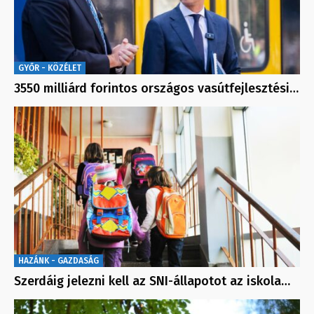
GYŐR - KÖZÉLET
3550 milliárd forintos országos vasútfejlesztési…
HAZÁNK - GAZDASÁG
Szerdáig jelezni kell az SNI-állapotot az iskola…