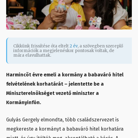
Cikkünk frissítése óta eltelt
2 év
, a szövegben szereplő
információk a megjelenéskor pontosak voltak, de
mára elavulhattak.
Harmincöt évre emeli a kormány a babaváró hitel
felvételének korhatárát – jelentette be a
Miniszterelnökséget vezető miniszter a
Kormányinfón.
Gulyás Gergely elmondta, több családszervezet is
megkereste a kormányt a babaváró hitel korhatára