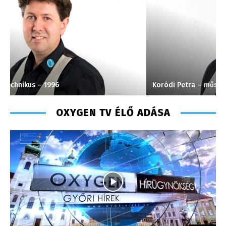
Koródi Petra – műsorvezető
M
OXYGEN TV ÉLŐ ADÁSA