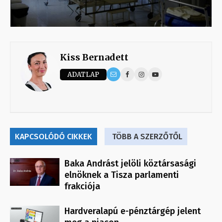
Kiss Bernadett
ADATLAP
KAPCSOLÓDÓ CIKKEK
TÖBB A SZERZŐTŐL
Baka Andrást jelöli köztársasági
elnöknek a Tisza parlamenti
frakciója
Hardveralapú e-pénztárgép jelent