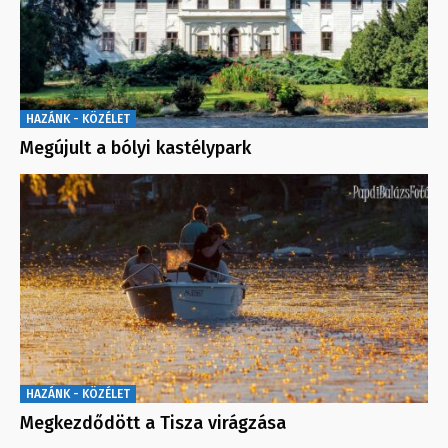
HAZÁNK - KÖZÉLET
Megújult a bólyi kastélypark
HAZÁNK - KÖZÉLET
Megkezdődött a Tisza virágzása