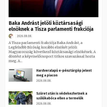
Baka Andrást jelöli köztársasági
elnöknek a Tisza parlamenti frakciója
2026.08.08.
A Tisza parlamenti frakciója Baka Andrást, a
Legfelsőbb Bíróság korábbi elnökét jelöli
Magyarország következő köztársasági elnökének. A
döntést a képviselőcsoport titkos szavazással hozta
meg. A...
Hardveralapú e-pénztárgép jelent
meg a piacon
2026.08.08.
Szüret után is védekezhetnek a
szőlőkabóca ellen a termelők
2026.08.08.