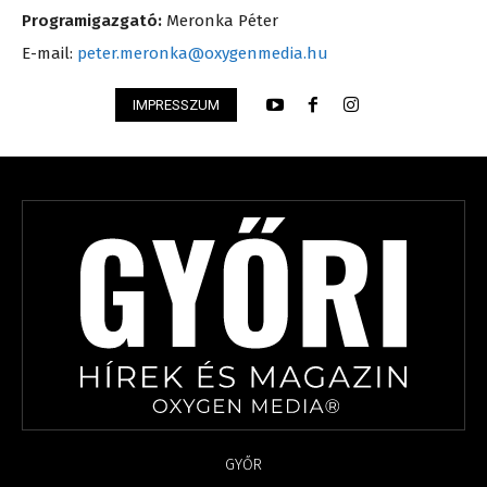
Programigazgató:
Meronka Péter
E-mail:
peter.meronka@oxygenmedia.hu
IMPRESSZUM
GYŐR