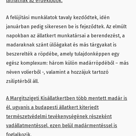
láthatnak az érdeklődők.
A felújítási munkálatok tavaly kezdődtek, idén
januárban pedig sikeresen be is fejeződtek. Az elmúlt
napokban az állatkert munkatársai a berendezést, a
madaraknak szánt ülőágakat és más tárgyakat is
beszerelték a röpdébe, amely tulajdonképpen egy
egész komplexum: három külön madárröpdéből – más
néven volierből -, valamint a hozzájuk tartozó
zsiliptérből áll.
A Margitszigeti Kisállatkertben több mentett madár is
él, ugyanis a budapesti állatkert kiterjedt
természetvédelmi tevékenységének részeként
vadállatmentéssel, ezen belül madármentéssel is
foglalkozik.