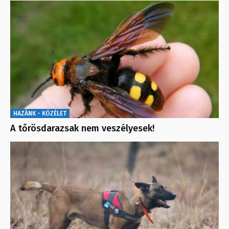
HAZÁNK - KÖZÉLET
A tőrösdarazsak nem veszélyesek!