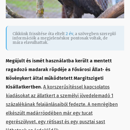
Cikkünk frissítése óta eltelt
2 év
, a szövegben szereplő
információk a megjelenéskor pontosak voltak, de
mára elavulhattak.
Megújult és ismét használatba került a mentett
ragadozó madarak röpdéje a Fővárosi Állat- és
Növénykert által működtetett Margitszigeti
Kisállatkertben.
A korszerűsítéssel kapcsolatos
kiadásokat az állatkert a személyi jövedelemadó 1
százalékának felajánlásaiból fedezte. A nemrégiben
elkészült madárröpdében már egy tucat
egerészölyvet, egy rétisast és egy pusztai sast