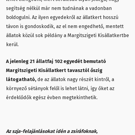
segítség nélkül már nem tudnának a vadonban
boldogulni. Az ilyen egyedekről az állatkert hosszú
távon is gondoskodik, az el nem engedhető, mentett
állatok közül sok példány a Margitszigeti Kisállatkertbe
kerül.
A jelenleg 21 állatfaj 102 egyedét bemutató
Margitszigeti Kisállatkert tavasztól őszig
látogatható,
de az állatok nagy részét kintről, a
környező sétányok felől is lehet látni, így őket az
érdeklődők egész évben megtekinthetik.
Az szja-felajánlásokat idén a zsiráfoknak,