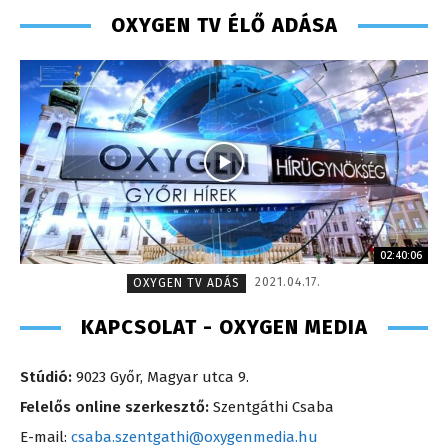
OXYGEN TV ÉLŐ ADÁSA
02:40:06
2021.04.17.
OXYGEN TV ADÁS
KAPCSOLAT - OXYGEN MEDIA
Stúdió:
9023 Győr, Magyar utca 9.
Felelős online szerkesztő:
Szentgáthi Csaba
E-mail:
csaba.szentgathi@oxygenmedia.hu