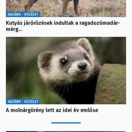
HAZÁNK - KÖZÉLET
Kutyás járőrözések indultak a ragadozómadár-
mérg…
HAZÁNK - KÖZÉLET
A molnárgörény lett az idei év emlőse