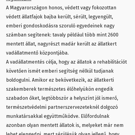
A Magyarországon honos, védett vagy fokozottan
védett állatfajok bajba került, sérült, legyengült,
emberi gondoskodásra szoruló egyedeinek nagy
számban segítenek: tavaly például több mint 2600
mentett állat, nagyrészt madár került az állatkert
vadállatmentő központjába.
A vadállatmentés célja, hogy az állatok a rehabilitációt
követően ismét emberi segítség nélkül tudjanak
boldogulni. Amikor ez bekövetkezik, az állatkerti
szakemberek természetes élőhelyükön engedik
szabadon őket, legtöbbször a helyszínt jól ismerő,
természetvédelmi partnerszervezeteknél dolgozó
munkatársakkal együttműködve. Előfordulnak
azonban olyan mentett állatok is, melyeket már nem
lehet elengedni, mert sérülésük olyan jellegű, hogy