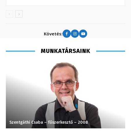
Követés:
MUNKATÁRSAINK
Szentgáthi Csaba – főszerkesztő – 2008
P