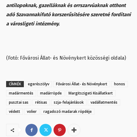
antilopoknak, gazelláknak és orrszarvúaknak otthont
adó Szavannakifutó korszerűsítésére szeretné fordítani
a városligeti intézmény.
(Fotó: Fővárosi Állat- és Növénykert közösségi oldala)
CÍMKÉK
egerészölyv
Fővárosi Állat- és Növénykert
honos
madármentés
madárröpde
Margitszigeti Kisállatkert
pusztai sas
rétisas
szja-felajánlások
vadállatmentés
védett
volier
ragadozó madarak röpdéje