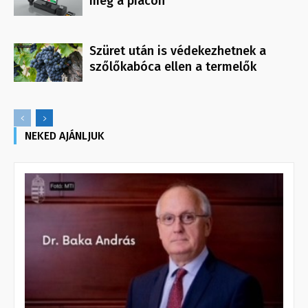
meg a piacon
Szüret után is védekezhetnek a
szőlőkabóca ellen a termelők
NEKED AJÁNLJUK