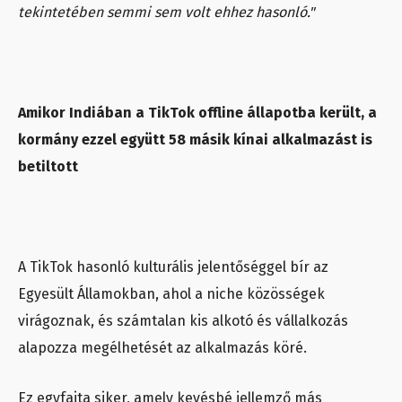
tekintetében semmi sem volt ehhez hasonló."
Amikor Indiában a TikTok offline állapotba került, a
kormány ezzel együtt 58 másik kínai alkalmazást is
betiltott
A TikTok hasonló kulturális jelentőséggel bír az
Egyesült Államokban, ahol a niche közösségek
virágoznak, és számtalan kis alkotó és vállalkozás
alapozza megélhetését az alkalmazás köré.
Ez egyfajta siker, amely kevésbé jellemző más