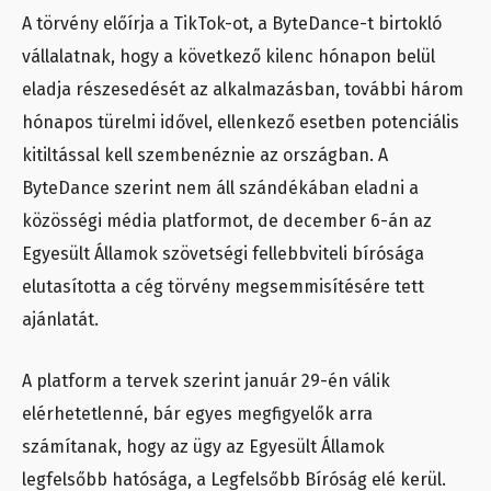
A törvény előírja a TikTok-ot, a ByteDance-t birtokló
vállalatnak, hogy a következő kilenc hónapon belül
eladja részesedését az alkalmazásban, további három
hónapos türelmi idővel, ellenkező esetben potenciális
kitiltással kell szembenéznie az országban. A
ByteDance szerint nem áll szándékában eladni a
közösségi média platformot, de december 6-án az
Egyesült Államok szövetségi fellebbviteli bírósága
elutasította a cég törvény megsemmisítésére tett
ajánlatát.
A platform a tervek szerint január 29-én válik
elérhetetlenné, bár egyes megfigyelők arra
számítanak, hogy az ügy az Egyesült Államok
legfelsőbb hatósága, a Legfelsőbb Bíróság elé kerül.