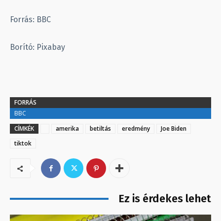
Forrás: BBC
Borító: Pixabay
FORRÁS
BBC
CÍMKÉK
amerika
betiltás
eredmény
Joe Biden
tiktok
Ez is érdekes lehet