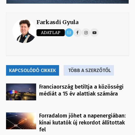
Farkasdi Gyula
ADATLAP
KAPCSOLÓDÓ CIKKEK
TÖBB A SZERZŐTŐL
Franciaország betiltja a közösségi
médiát a 15 év alattiak számára
Forradalom jöhet a napenergiában:
kínai kutatók új rekordot állítottak
fel