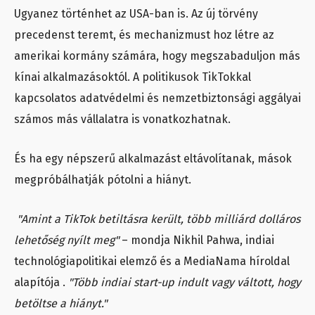
Ugyanez történhet az USA-ban is. Az új törvény
precedenst teremt, és mechanizmust hoz létre az
amerikai kormány számára, hogy megszabaduljon más
kínai alkalmazásoktól. A politikusok TikTokkal
kapcsolatos adatvédelmi és nemzetbiztonsági aggályai
számos más vállalatra is vonatkozhatnak.
És ha egy népszerű alkalmazást eltávolítanak, mások
megpróbálhatják pótolni a hiányt.
"Amint a TikTok betiltásra került, több milliárd dolláros
lehetőség nyílt meg"
– mondja Nikhil Pahwa, indiai
technológiapolitikai elemző és a MediaNama híroldal
alapítója .
"Több indiai start-up indult vagy váltott, hogy
betöltse a hiányt."