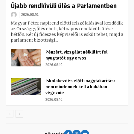
Újabb rendkívüli ülés a Parlamentben
2026.08.10.
Magyar Péter napirend előtti felszólalásával kezdődik
az Országgyűlés eheti, kétnapos rendkívüli ülése
hétfőn. Két új fideszes képviselői is esküt tehet, majd a
parlament bizottsági...
Pénzért, vizsgálat nélkül írt fel
nyugtatót egy orvos
2026.08.10.
Iskolakezdés előtti nagytakarítás:
nem mindennek kell a kukában
végeznie
2026.08.10.
Követés: