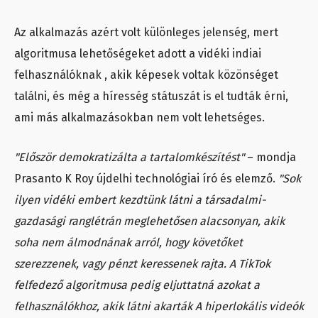
Az alkalmazás azért volt különleges jelenség, mert
algoritmusa lehetőségeket adott a vidéki indiai
felhasználóknak , akik képesek voltak közönséget
találni, és még a híresség státuszát is el tudták érni,
ami más alkalmazásokban nem volt lehetséges.
"Először demokratizálta a tartalomkészítést"
– mondja
Prasanto K Roy újdelhi technológiai író és elemző.
"Sok
ilyen vidéki embert kezdtünk látni a társadalmi-
gazdasági ranglétrán meglehetősen alacsonyan, akik
soha nem álmodnának arról, hogy követőket
szerezzenek, vagy pénzt keressenek rajta. A TikTok
felfedező algoritmusa pedig eljuttatná azokat a
felhasználókhoz, akik látni akarták A hiperlokális videók