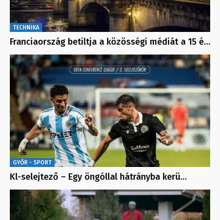
TECHNIKA
Franciaország betiltja a közösségi médiát a 15 é…
GYŐR - SPORT
Kl-selejtező – Egy öngóllal hátrányba kerü…