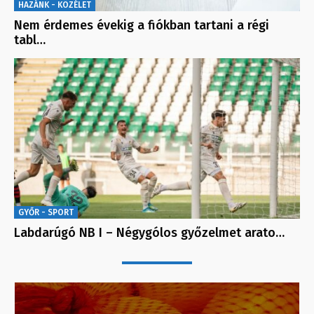
HAZÁNK - KÖZÉLET
Nem érdemes évekig a fiókban tartani a régi
tabl…
GYŐR - SPORT
Labdarúgó NB I – Négygólos győzelmet arato…