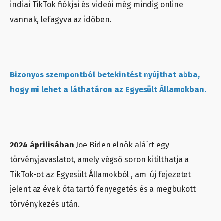
indiai TikTok fiókjai és videói még mindig online
vannak, lefagyva az időben.
Bizonyos szempontból betekintést nyújthat abba,
hogy mi lehet a láthatáron az Egyesült Államokban.
2024 áprilisában
Joe Biden elnök aláírt egy
törvényjavaslatot, amely végső soron kitilthatja a
TikTok-ot az Egyesült Államokból , ami új fejezetet
jelent az évek óta tartó fenyegetés és a megbukott
törvénykezés után.