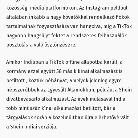
közösségi média platformokon. Az Instagram például
általában inkább a nagy követőkkel rendelkező fiókok
tartalmainak fogyasztására van hangolva, míg a TikTok
nagyobb hangsúlyt fektet a rendszeres felhasználók
posztolásra való ösztönzésére.
Amikor Indiában a TikTok offline állapotba került, a
kormány ezzel együtt 58 másik kínai alkalmazást is
betiltott , köztük néhányat, amelyek jelenleg egyre
népszerűbbek az Egyesült Államokban, például a Shein
divatbevásárló alkalmazást. Az évek múlásával India
több mint száz kínai alkalmazást betiltott, bár a
tárgyalások során a közelmúltban újra elérhetővé vált
a Shein indiai verziója.