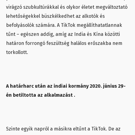
virágzó szubkultúrákkal és olykor életet megváltoztató
lehetőségekkel büszkélkedhet az alkotók és
befolyásolók számára. A TikTok megállíthatatlannak
tűnt – egészen addig, amíg az India és Kína közötti
határon forrongó feszültség halálos erőszakba nem
torkollott.
A határharc után az indiai kormány 2020. június 29-
én betiltotta az alkalmazást .
Szinte egyik napról a másikra eltűnt a TikTok. De az