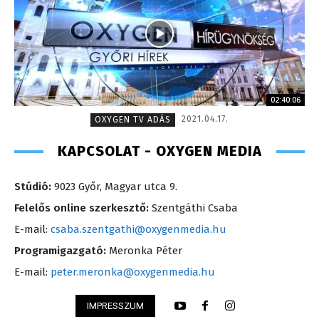
02:40:06
2021.04.17.
OXYGEN TV ADÁS
KAPCSOLAT - OXYGEN MEDIA
Stúdió:
9023 Győr, Magyar utca 9.
Felelős online szerkesztő:
Szentgáthi Csaba
E-mail:
csaba.szentgathi@oxygenmedia.hu
Programigazgató:
Meronka Péter
E-mail:
peter.meronka@oxygenmedia.hu
IMPRESSZUM