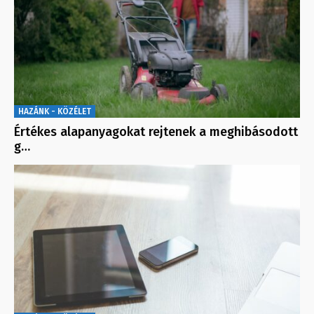
HAZÁNK - KÖZÉLET
Értékes alapanyagokat rejtenek a meghibásodott
g…