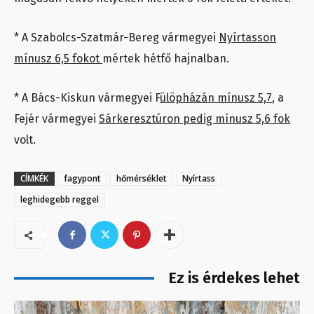
* A Szabolcs-Szatmár-Bereg vármegyei
Nyírtasson
mínusz 6,5 fokot
mértek hétfő hajnalban.
* A Bács-Kiskun vármegyei F
ülöpházán mínusz 5,7
, a
Fejér vármegyei
Sárkeresztúron pedig mínusz 5,6 fok
volt.
CÍMKÉK
fagypont
hőmérséklet
Nyírtass
leghidegebb reggel
Ez is érdekes lehet