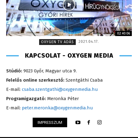
02:40:06
2021.04.17.
OXYGEN TV ADÁS
KAPCSOLAT - OXYGEN MEDIA
Stúdió:
9023 Győr, Magyar utca 9.
Felelős online szerkesztő:
Szentgáthi Csaba
E-mail:
csaba.szentgathi@oxygenmedia.hu
Programigazgató:
Meronka Péter
E-mail:
peter.meronka@oxygenmedia.hu
IMPRESSZUM