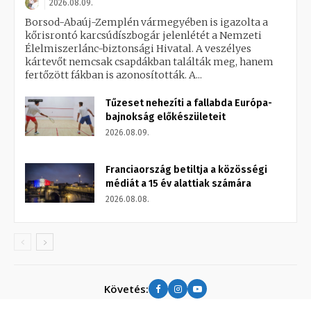
2026.08.09.
Borsod-Abaúj-Zemplén vármegyében is igazolta a
kőrisrontó karcsúdíszbogár jelenlétét a Nemzeti
Élelmiszerlánc-biztonsági Hivatal. A veszélyes
kártevőt nemcsak csapdákban találták meg, hanem
fertőzött fákban is azonosították. A...
Tűzeset nehezíti a fallabda Európa-
bajnokság előkészületeit
2026.08.09.
Franciaország betiltja a közösségi
médiát a 15 év alattiak számára
2026.08.08.
Követés: