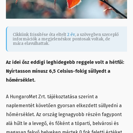
Cikkünk frissítése óta eltelt
2 év
, a szövegben szereplő
információk a megjelenéskor pontosak voltak, de
mára elavulhattak.
Az idei ősz eddigi leghidegebb reggele volt a hétfői:
Nyírtasson mínusz 6,5 Celsius-fokig süllyedt a
hőmérséklet.
A HungaroMet Zrt. tájékoztatása szerint a
naplementét követően gyorsan elkezdett süllyedni a
hőmérséklet. Az ország legnagyobb részén fagypont
alá hűlt le a levegő, és főként a tóparti, belvárosi és
magasan fekvő helyeken mértek 0 fok feletti értéket.