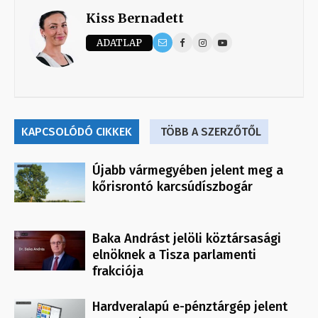
Kiss Bernadett
ADATLAP
KAPCSOLÓDÓ CIKKEK
TÖBB A SZERZŐTŐL
Újabb vármegyében jelent meg a
kőrisrontó karcsúdíszbogár
Baka Andrást jelöli köztársasági
elnöknek a Tisza parlamenti
frakciója
Hardveralapú e-pénztárgép jelent