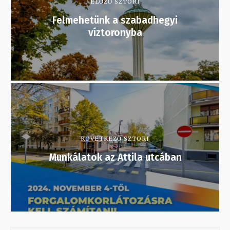
ELŐZŐ SZTORI
Felmehetünk a szabadhegyi
víztoronyba
KÖVETKEZŐ SZTORI
Munkálatok az Attila utcában