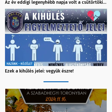
Az év eddigi legenyhébb napja volt a csütörtöki…
HAZÁNK - KÖZÉLET
Ezek a kihűlés jelei: vegyük észre!