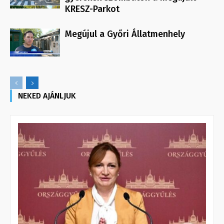
KRESZ-Parkot
Megújul a Győri Állatmenhely
NEKED AJÁNLJUK