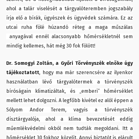
ahol a talár viselését a tárgyalóteremben jogszabály
írja elő a bírák, ügyészek és ügyvédek számára. Ez az
utcai ruha fölé húzandó réteg a maga műszálas
anyagával ennél alacsonyabb hőmérsékletnél sem
mindig kellemes, hát még 30 fok fölött!
Dr. Somogyi Zoltán, a Győri Törvényszék elnöke úgy
tájékoztatott
, hogy ma már szerencsére az ilyenkor
használatban lévő tárgyalótermek a törvényszék
bíróságain klimatizáltak, és „emberi” hőmérséklet
mellett lehet dolgozni. A legfőbb kivétel ez alól éppen a
Sólyom Andor Terem, vagyis a törvényszék
dísztárgyalója, ahol a klíma bevezetését eddig
műemlékvédelmi okból nem tudták megoldani. Itt a
hőmérséklet 30 fokhoz közelít. Annyi biztatót is elárult