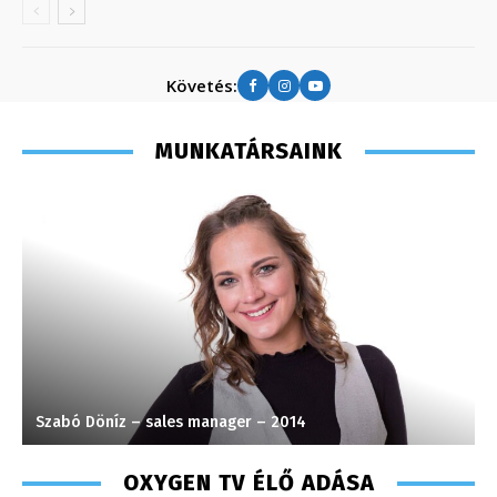
Követés:
MUNKATÁRSAINK
Szabó Döníz – sales manager – 2014
M
OXYGEN TV ÉLŐ ADÁSA