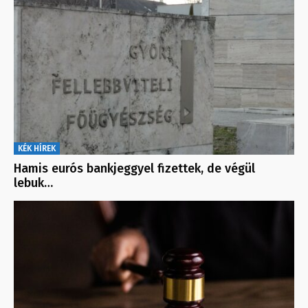
KÉK HÍREK
Hamis eurós bankjeggyel fizettek, de végül
lebuk…