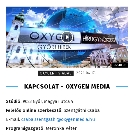
02:40:06
2021.04.17.
OXYGEN TV ADÁS
KAPCSOLAT - OXYGEN MEDIA
Stúdió:
9023 Győr, Magyar utca 9.
Felelős online szerkesztő:
Szentgáthi Csaba
E-mail:
csaba.szentgathi@oxygenmedia.hu
Programigazgató:
Meronka Péter