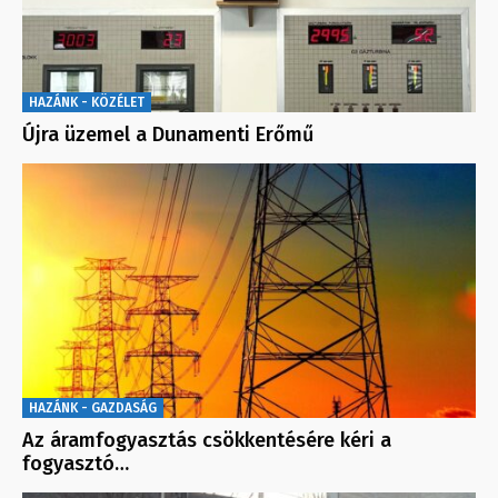
HAZÁNK - KÖZÉLET
Újra üzemel a Dunamenti Erőmű
HAZÁNK - GAZDASÁG
Az áramfogyasztás csökkentésére kéri a
fogyasztó…