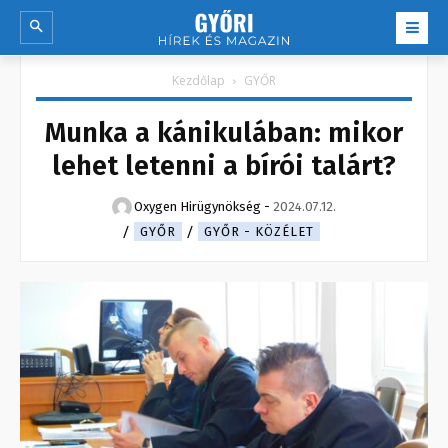
Kezdőlap
GYŐR
Munka a kánikulában: mikor
lehet letenni a bírói talárt?
Oxygen Hirügynökség
-
2024.07.12.
GYŐR
GYŐR - KÖZÉLET