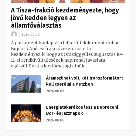
A Tisza-frakció kezdeményezte, hogy
jövő kedden legyen az
államfőválasztás
2026.08.06.
A parlament honlapjára felkerült dokumentumban
Bujdosó Andrea frakcióvezető azt írta,
kezdeményezik, hogy az Országgyűlés augusztus 10-
11-ei rendkívüli ülésének napirendi javaslata
egészüljön ki a köztársasági elnök...
Áramszünet volt, két transzformátort
kell cserélni a Petzben
2026.08.06.
Energiatakarékos lesz a Debreceni
Bor- és Jazznapok
2026.08.06.