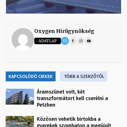
Oxygen Hirügynökség
ADATLAP
KAPCSOLÓDÓ CIKKEK
TÖBB A SZERZŐTŐL
Áramszünet volt, két
transzformátort kell cserélni a
Petzben
Közösen vehetik birtokba a
gyerekek szombaton a megújult