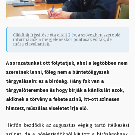
Cikkünk frissítése óta eltelt
2 év
, a szövegben szereplő
információk a megjelenéskor pontosak voltak, de
mára elavulhattak.
A sorozatunkat ott folytatjuk, ahol a legtöbben nem
szeretnek lenni, főleg nem a büntetőügyszak
tárgyalásain: ez a bíróság. Hány fok van a
tárgyalóteremben és hogy bírják a kánikulát azok,
akiknek a törvény a fekete színű, itt-ott színesen
hímzett, műszálas viseletet írja elő.
Hétfőn kezdődik az augusztus végéig tartó ítélkezési
szünet, de a hőségriadókból kijutott a bíróságoknak,