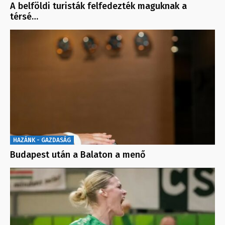
A belföldi turisták felfedezték maguknak a
térsé…
HAZÁNK - GAZDASÁG
Budapest után a Balaton a menő