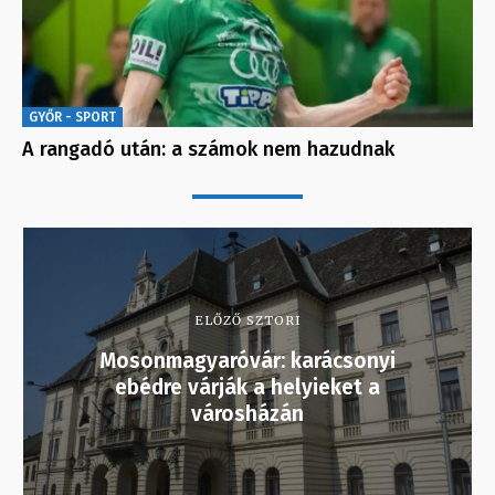
GYŐR - SPORT
A rangadó után: a számok nem hazudnak
ELŐZŐ SZTORI
Mosonmagyaróvár: karácsonyi
ebédre várják a helyieket a
városházán