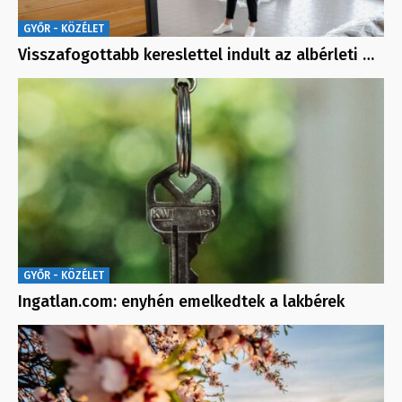
GYŐR - KÖZÉLET
Visszafogottabb kereslettel indult az albérleti …
GYŐR - KÖZÉLET
Ingatlan.com: enyhén emelkedtek a lakbérek