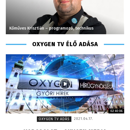
Kőműves Krisztián – programozó, technikus
J
OXYGEN TV ÉLŐ ADÁSA
02:40:06
2021.04.17.
OXYGEN TV ADÁS