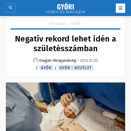
Kezdőlap
GYŐR
Negatív rekord lehet idén a
születésszámban
Oxygen Hirügynökség
-
2024.12.20.
GYŐR
GYŐR - KÖZÉLET