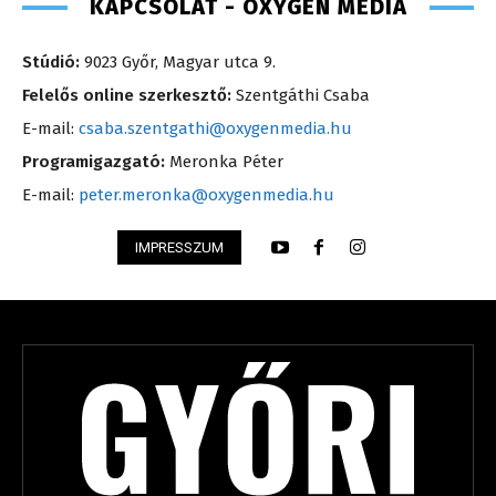
KAPCSOLAT - OXYGEN MEDIA
Stúdió:
9023 Győr, Magyar utca 9.
Felelős online szerkesztő:
Szentgáthi Csaba
E-mail:
csaba.szentgathi@oxygenmedia.hu
Programigazgató:
Meronka Péter
E-mail:
peter.meronka@oxygenmedia.hu
IMPRESSZUM