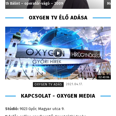
Monoczki Mária – értékesítési vezető – 2014
H
OXYGEN TV ÉLŐ ADÁSA
02:40:06
2021.04.17.
OXYGEN TV ADÁS
KAPCSOLAT - OXYGEN MEDIA
Stúdió:
9023 Győr, Magyar utca 9.