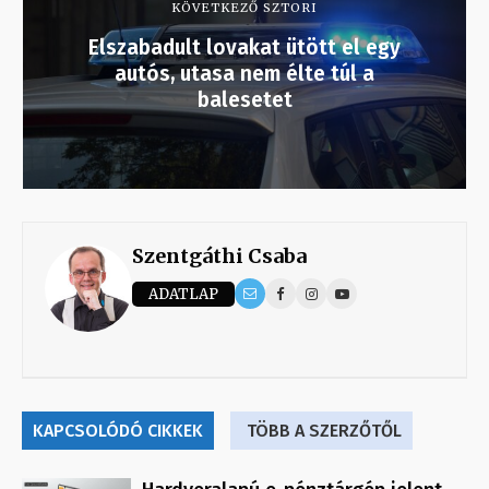
KÖVETKEZŐ SZTORI
Elszabadult lovakat ütött el egy
autós, utasa nem élte túl a
balesetet
Szentgáthi Csaba
ADATLAP
KAPCSOLÓDÓ CIKKEK
TÖBB A SZERZŐTŐL