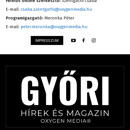
Felelős online szerkesztő:
Szentgáthi Csaba
E-mail:
csaba.szentgathi@oxygenmedia.hu
Programigazgató:
Meronka Péter
E-mail:
peter.meronka@oxygenmedia.hu
IMPRESSZUM