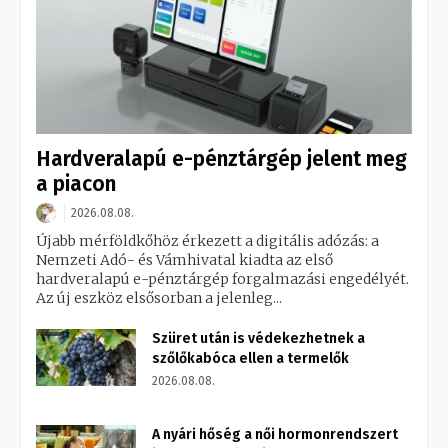
Hardveralapú e-pénztárgép jelent meg
a piacon
2026.08.08.
Újabb mérföldkőhöz érkezett a digitális adózás: a
Nemzeti Adó- és Vámhivatal kiadta az első
hardveralapú e-pénztárgép forgalmazási engedélyét.
Az új eszköz elsősorban a jelenleg...
Szüret után is védekezhetnek a
szőlőkabóca ellen a termelők
2026.08.08.
A nyári hőség a női hormonrendszert