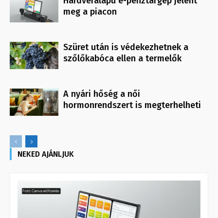
Hardveralapú e-pénztárgép jelent
meg a piacon
Szüret után is védekezhetnek a
szőlőkabóca ellen a termelők
A nyári hőség a női
hormonrendszert is megterhelheti
NEKED AJÁNLJUK