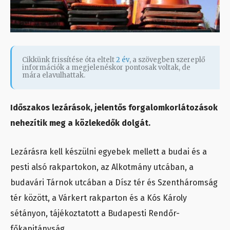
Cikkünk frissítése óta eltelt
2 év
, a szövegben szereplő
információk a megjelenéskor pontosak voltak, de
mára elavulhattak.
Időszakos lezárások, jelentős forgalomkorlátozások
nehezítik meg a közlekedők dolgát.
Lezárásra kell készülni egyebek mellett a budai és a
pesti alsó rakpartokon, az Alkotmány utcában, a
budavári Tárnok utcában a Dísz tér és Szentháromság
tér között, a Várkert rakparton és a Kós Károly
sétányon, tájékoztatott a Budapesti Rendőr-
főkapitányság.