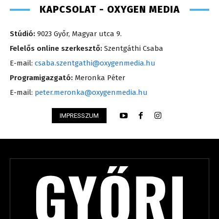
KAPCSOLAT - OXYGEN MEDIA
Stúdió:
9023 Győr, Magyar utca 9.
Felelős online szerkesztő:
Szentgáthi Csaba
E-mail:
csaba.szentgathi@oxygenmedia.hu
Programigazgató:
Meronka Péter
E-mail:
peter.meronka@oxygenmedia.hu
IMPRESSZUM