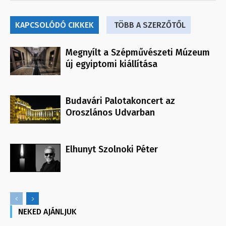
KAPCSOLÓDÓ CIKKEK
TÖBB A SZERZŐTŐL
Megnyílt a Szépművészeti Múzeum
új egyiptomi kiállítása
Budavári Palotakoncert az
Oroszlános Udvarban
Elhunyt Szolnoki Péter
NEKED AJÁNLJUK