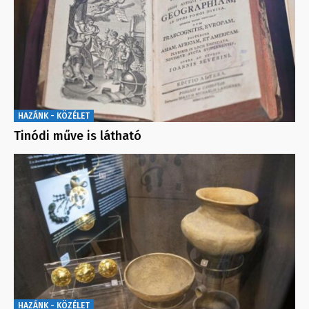
HAZÁNK - KÖZÉLET
Tinódi műve is látható
HAZÁNK - KÖZÉLET