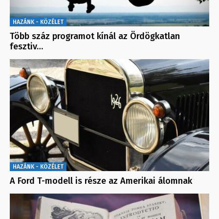
HAZÁNK - KÖZÉLET
Több száz programot kínál az Ördögkatlan
fesztiv…
HAZÁNK - KÖZÉLET
A Ford T-modell is része az Amerikai álomnak