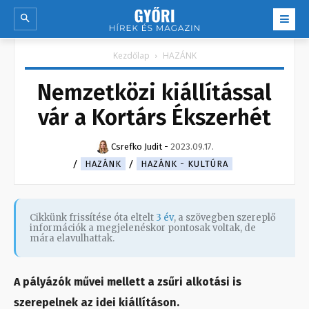
Kezdőlap
HAZÁNK
Nemzetközi kiállítással
vár a Kortárs Ékszerhét
Csrefko Judit
-
2023.09.17.
HAZÁNK
HAZÁNK - KULTÚRA
Cikkünk frissítése óta eltelt
3 év
, a szövegben szereplő
információk a megjelenéskor pontosak voltak, de
mára elavulhattak.
A pályázók művei mellett a zsűri alkotási is
szerepelnek az idei kiállításon.