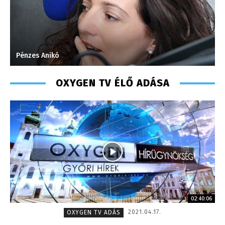
Pénzes Anikó
S
OXYGEN TV ÉLŐ ADÁSA
02:40:06
2021.04.17.
OXYGEN TV ADÁS