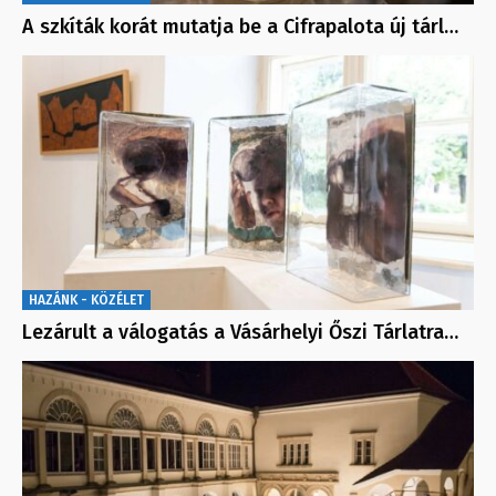
A szkíták korát mutatja be a Cifrapalota új tárl…
HAZÁNK - KÖZÉLET
Lezárult a válogatás a Vásárhelyi Őszi Tárlatra…