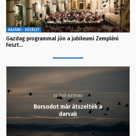
HAZÁNK - KÖZÉLET
Gazdag programmal jön a jubileumi Zempléni
Feszt…
ELŐZŐ SZTORI
Borsodot már átszelték a
darvak