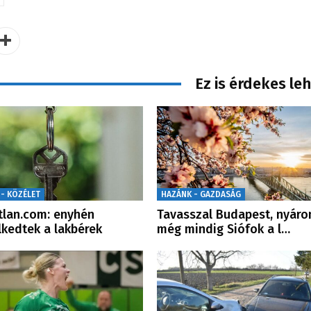
Ez is érdekes le
 - KÖZÉLET
HAZÁNK - GAZDASÁG
tlan.com: enyhén
Tavasszal Budapest, nyáro
kedtek a lakbérek
még mindig Siófok a l…