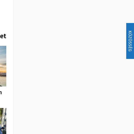
KÖZÖSSÉG
het
n