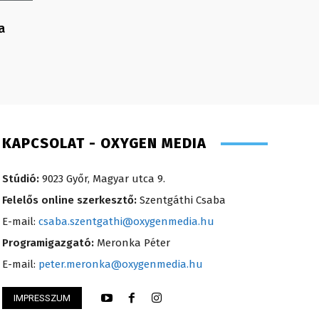
a
KAPCSOLAT - OXYGEN MEDIA
Stúdió:
9023 Győr, Magyar utca 9.
Felelős online szerkesztő:
Szentgáthi Csaba
E-mail:
csaba.szentgathi@oxygenmedia.hu
Programigazgató:
Meronka Péter
E-mail:
peter.meronka@oxygenmedia.hu
IMPRESSZUM
ence – szerkesztő, riporter – 2018
Pénzes Anikó