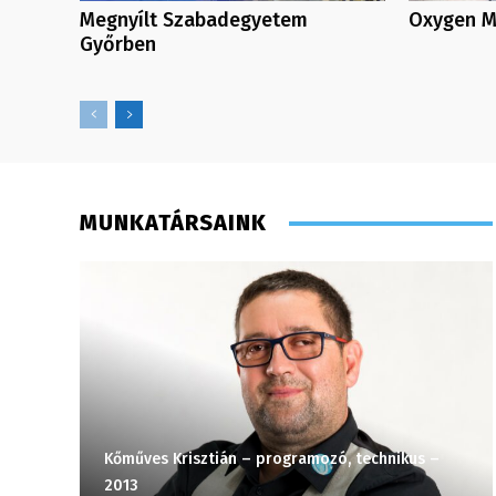
Megnyílt Szabadegyetem
Oxygen Me
Győrben
MUNKATÁRSAINK
Kőműves Krisztián – programozó, technikus –
2013