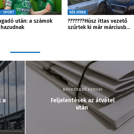
 - SPORT
KÉK HÍREK
ngadó után: a számok
???????Húsz ittas vezető
 hazudnak
szűrtek ki már márciusb…
KÖVETKEZŐ SZTORI
k a
Feljelentések az átvétel
után