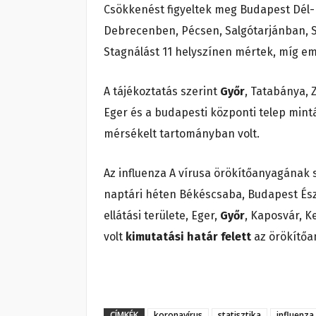
Csökkenést figyeltek meg Budapest Dél-pe
Debrecenben, Pécsen, Salgótarjánban, 
Stagnálást 11 helyszínen mértek, míg e
A tájékoztatás szerint
Győr
, Tatabánya,
Eger és a budapesti központi telep min
mérsékelt tartományban volt.
Az influenza A vírusa örökítőanyagának 
naptári héten Békéscsaba, Budapest Észa
ellátási területe, Eger,
Győr
, Kaposvár, 
volt
kimutatási határ felett
az örökítő
CÍMKÉK
koronavírus
statisztika
influenza