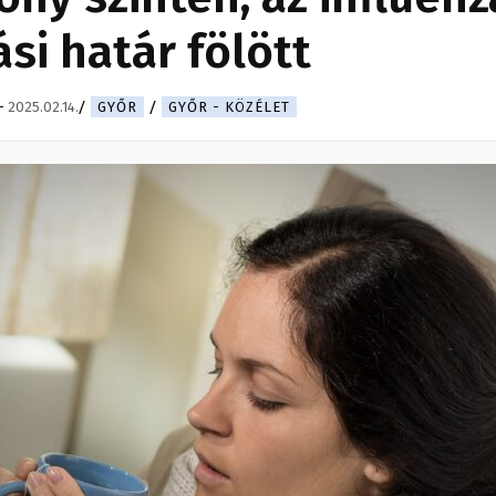
si határ fölött
-
2025.02.14.
GYŐR
GYŐR - KÖZÉLET