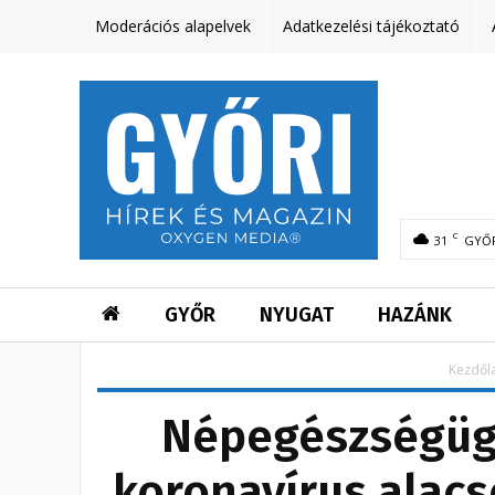
Moderációs alapelvek
Adatkezelési tájékoztató
C
31
GYŐ
GYŐR
NYUGAT
HAZÁNK
Kezdől
Népegészségügy
koronavírus alacs