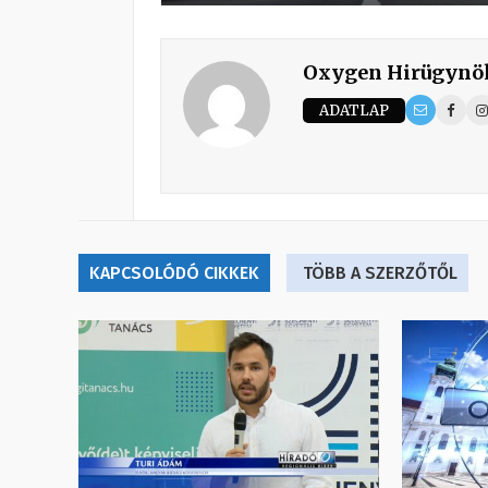
Oxygen Hirügynö
ADATLAP
KAPCSOLÓDÓ CIKKEK
TÖBB A SZERZŐTŐL