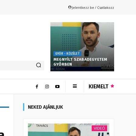
Jelentkezz be / Csatlakozz
GYŐR - KÖZÉLET
MEGNYÍLT SZABADEGYETEM
GYŐRBEN
KIEMELT
NEKED AJÁNLJUK
VIDEÓ
a