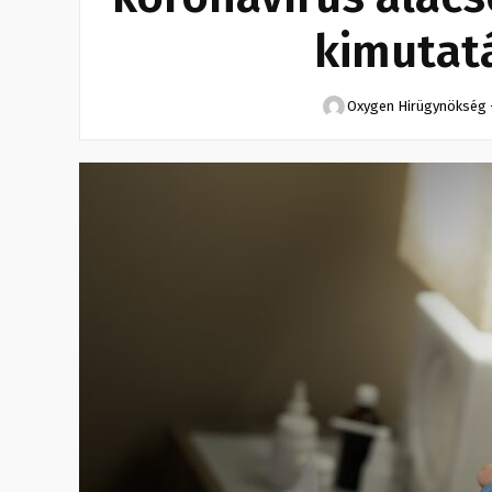
kimutatá
Oxygen Hirügynökség