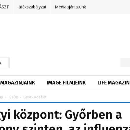
ÁSZF
Játékszabályzat
Médiaajánlatunk
R
MAGAZINJAINK
IMAGE FILMJEINK
LIFE MAGAZIN
ap
GYŐR
Győr - Közélet
i központ: Győrben a
ony szinten, az influenz