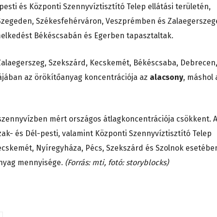
sti és Központi Szennyvíztisztító Telep ellátási területén,
Szegeden, Székesfehérváron, Veszprémben és Zalaegerszeg
melkedést Békéscsabán és Egerben tapasztaltak.
 Zalaegerszeg, Szekszárd, Kecskemét, Békéscsaba, Debrecen
tájában az örökítőanyag koncentrációja az
alacsony
, máshol 
szennyvízben mért országos átlagkoncentrációja csökkent. A
k- és Dél-pesti, valamint Központi Szennyvíztisztító Telep
Kecskemét, Nyíregyháza, Pécs, Szekszárd és Szolnok esetébe
anyag mennyisége.
(Forrás: mti, fotó: storyblocks)