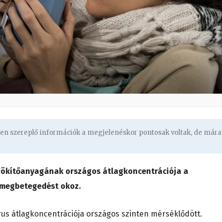
ben szereplő információk a megjelenéskor pontosak voltak, de mára
örökítőanyagának országos átlagkoncentrációja a
k megbetegedést okoz.
us átlagkoncentrációja országos szinten mérséklődött.