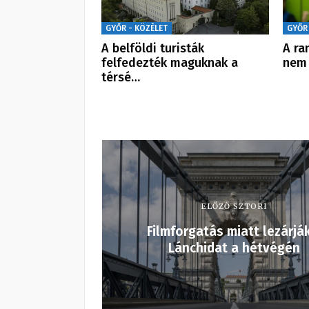
GYŐR - KÖZÉLET
GYŐR
A belföldi turisták
A ra
felfedezték maguknak a
nem
térsé…
ELŐZŐ SZTORI
Filmforgatás miatt lezárjá
Lánchidat a hétvégén