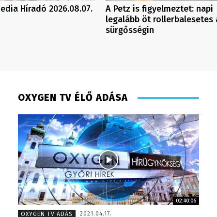
dia Híradó 2026.08.07.
A Petz is figyelmeztet: napi
legalább öt rollerbalesetes 
sürgősségin
OXYGEN TV ÉLŐ ADÁSA
02:40:06
Meronka Péter – programigazgató – 2008
Lukács B
2021.04.17.
OXYGEN TV ADÁS