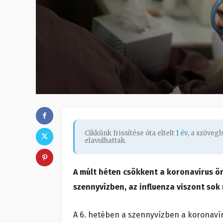
Cikkünk frissítése óta eltelt
1 év
, a szöveg
elavulhattak.
A múlt héten csökkent a koronavírus 
szennyvízben, az influenza viszont so
A 6. hetében a szennyvízben a koronavír