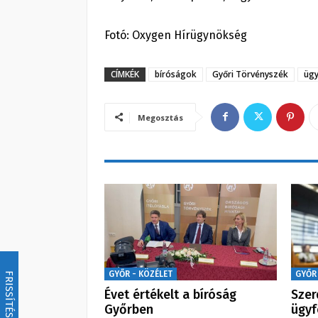
Fotó: Oxygen Hírügynökség
CÍMKÉK
bíróságok
Győri Törvényszék
ügy
Megosztás
GYŐR - KÖZÉLET
GYŐR
FRISSÍTÉS
Évet értékelt a bíróság
Szer
Győrben
ügyf