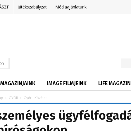
ÁSZF
Játékszabályzat
Médiaajánlatunk
ŐR
MAGAZINJAINK
IMAGE FILMJEINK
LIFE MAGAZIN
ap
GYŐR
Győr - Közélet
 személyes ügyfélfogad
bíróságokon