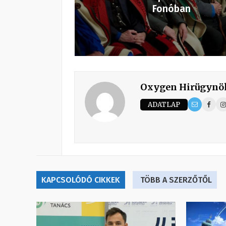
Fonóban
Oxygen Hirügynö
ADATLAP
KAPCSOLÓDÓ CIKKEK
TÖBB A SZERZŐTŐL