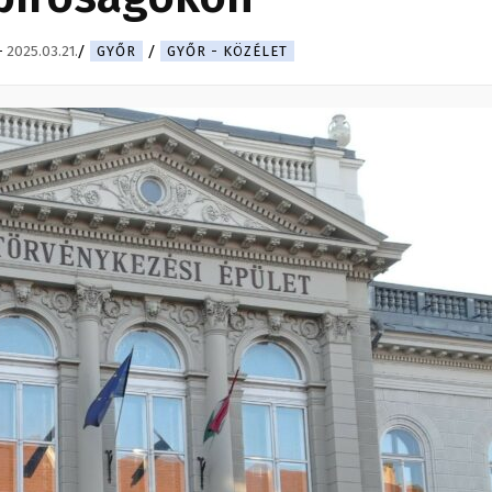
-
2025.03.21.
GYŐR
GYŐR - KÖZÉLET