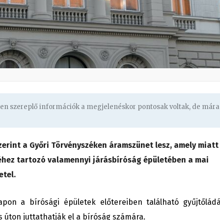
ben szereplő információk a megjelenéskor pontosak voltak, de mára
zerint a Győri Törvényszéken áramszünet lesz, amely miatt
etéhez tartozó valamennyi járásbíróság épületében
a mai
tel.
pon a bírósági épületek előtereiben található gyűjtőlád
us úton juttathatják el a bíróság számára.