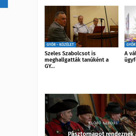
GYŐR - KÖZÉLET
GYŐR
Szeles Szabolcsot is
A vá
meghallgatták tanúként a
ügy
GY…
ELŐZŐ SZTORI
Pásztornapot rendeznek 