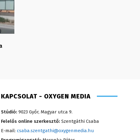
a
KAPCSOLAT - OXYGEN MEDIA
Stúdió:
9023 Győr, Magyar utca 9.
Felelős online szerkesztő:
Szentgáthi Csaba
E-mail:
csaba.szentgathi@oxygenmedia.hu
Programigazgató:
Meronka Péter