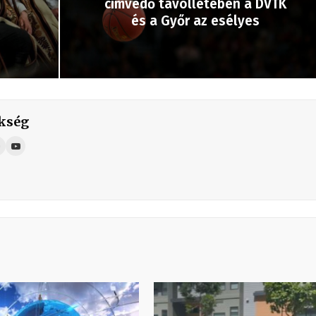
címvédő távollétében a DVTK
és a Győr az esélyes
kség