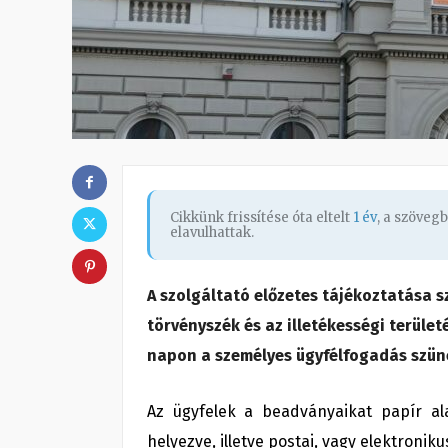
Cikkünk frissítése óta eltelt
1 év
, a szöveg
elavulhattak.
A szolgáltató előzetes tájékoztatása s
törvényszék és az illetékességi terül
napon a személyes ügyfélfogadás szüne
Az ügyfelek a beadványaikat papír ala
helyezve, illetve postai, vagy elektronik