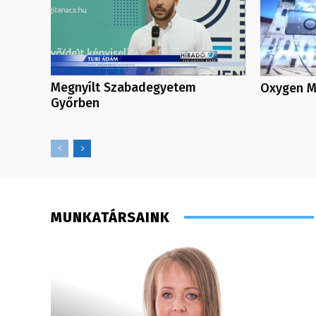
Megnyílt Szabadegyetem
Oxygen Me
Győrben
MUNKATÁRSAINK