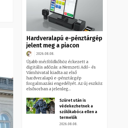
Hardveralapú e-pénztárgép
jelent meg a piacon
2026.08.08.
Újabb mérföldkőhöz érkezett a
digitális adózás: a Nemzeti Adó- és
Vámhivatal kiadta az első
hardveralapú e-pénztárgép
forgalmazási engedélyét. Az új eszköz
elsősorban a jelenleg...
Szüret után is
védekezhetnek a
szőlőkabóca ellen a
termelők
2026.08.08.