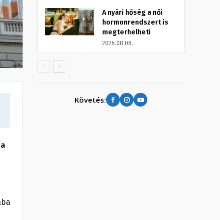
A nyári hőség a női
hormonrendszert is
megterhelheti
2026.08.08.
Követés:
 a
ába