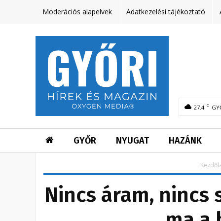
Moderációs alapelvek
Adatkezelési tájékoztató
C
27.4
GY
GYŐR
NYUGAT
HAZÁNK
Kezdől
Nincs áram, nincs
ma a 