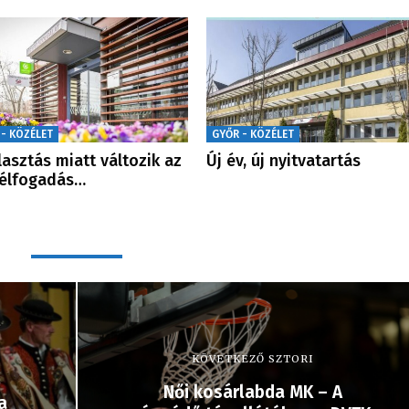
 - KÖZÉLET
GYŐR - KÖZÉLET
lasztás miatt változik az
Új év, új nyitvatartás
félfogadás…
KÖVETKEZŐ SZTORI
Női kosárlabda MK – A
a