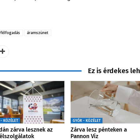
félfogadás
áramszünet
Ez is érdekes le
 - KÖZÉLET
GYŐR - KÖZÉLET
dán zárva lesznek az
Zárva lesz pénteken a
élszolgálatok
Pannon Víz