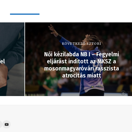
KÖVETKEZŐ SZTORI
Női kézilabda NB I – Fegyelmi
el
eljárást indított az MKSZ a
mosonmagyaróvári rasszista
atrocitás miatt