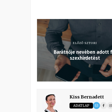
ELŐZŐ SZTORI
Barátnője nevében adott f
szexhirdetést
Kiss Bernadett
ADATLAP