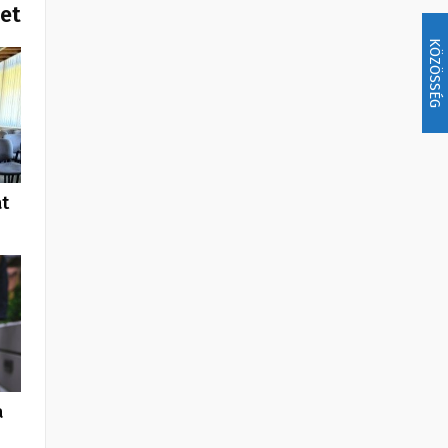
het
KÖZÖSSÉG
at
a