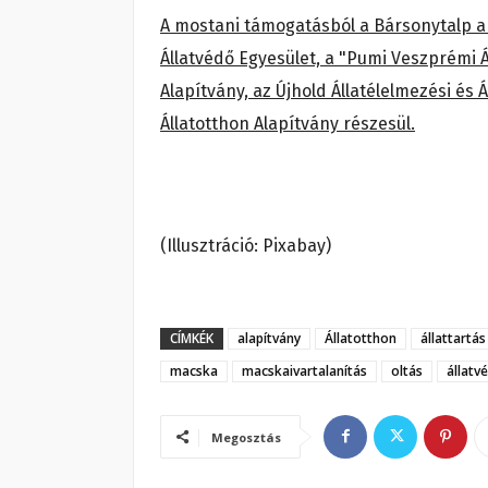
A mostani támogatásból a Bársonytalp a C
Állatvédő Egyesület, a "Pumi Veszprémi 
Alapítvány, az Újhold Állatélelmezési és
Állatotthon Alapítvány részesül.
(Illusztráció: Pixabay)
CÍMKÉK
alapítvány
Állatotthon
állattartás
macska
macskaivartalanítás
oltás
állatv
Megosztás