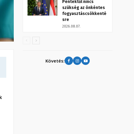
Péntektől nincs
szükség az önkéntes
fogyasztáscsökkenté
sre
2026.08.07.
Követés:
k