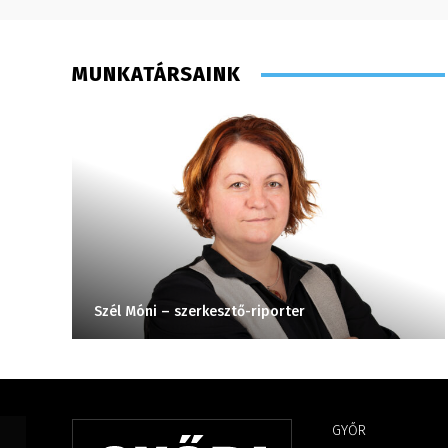
MUNKATÁRSAINK
Szél Móni – szerkesztő-riporter
GYŐR