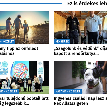
Ez is érdekes le
 - KÖZÉLET
KÉK HÍREK
ny tipp az önfeledt
„Szagolunk és védünk” díj
aláshoz
kapott a rendőrkutya…
NK - KÖZÉLET
HAZÁNK - KÖZÉLET
ar tulajdonú bobtail lett
Ingyenes családi nap lesz 
lág legszebb k…
Rex Állatszigeten