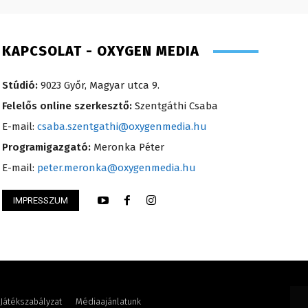
KAPCSOLAT - OXYGEN MEDIA
Stúdió:
9023 Győr, Magyar utca 9.
Felelős online szerkesztő:
Szentgáthi Csaba
E-mail:
csaba.szentgathi@oxygenmedia.hu
Programigazgató:
Meronka Péter
E-mail:
peter.meronka@oxygenmedia.hu
IMPRESSZUM
Ádám – online szerkesztő – 2016
Farkas Henriett – 
Játékszabályzat
Médiaajánlatunk