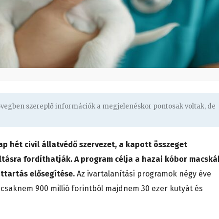
zövegben szereplő információk a megjelenéskor pontosak voltak, de
p hét civil állatvédő szervezet, a kapott összeget
ltásra fordíthatják. A program célja a hazai kóbor macská
ttartás elősegítése.
Az ivartalanítási programok négy éve
 csaknem 900 millió forintból majdnem 30 ezer kutyát és