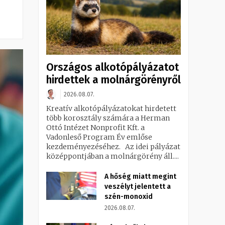
Országos alkotópályázatot
hirdettek a molnárgörényről
2026.08.07.
Kreatív alkotópályázatokat hirdetett
több korosztály számára a Herman
Ottó Intézet Nonprofit Kft. a
Vadonleső Program Év emlőse
kezdeményezéséhez. Az idei pályázat
középpontjában a molnárgörény áll....
A hőség miatt megint
veszélyt jelentett a
szén-monoxid
2026.08.07.