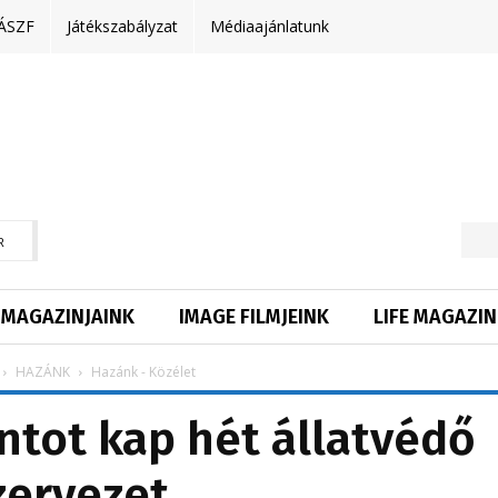
ÁSZF
Játékszabályzat
Médiaajánlatunk
R
MAGAZINJAINK
IMAGE FILMJEINK
LIFE MAGAZIN
HAZÁNK
Hazánk - Közélet
intot kap hét állatvédő
zervezet