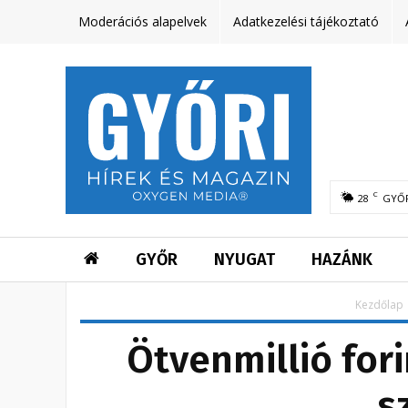
Moderációs alapelvek
Adatkezelési tájékoztató
C
28
GYŐ
GYŐR
NYUGAT
HAZÁNK
Kezdőlap
Ötvenmillió for
s