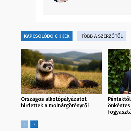
KAPCSOLÓDÓ CIKKEK
TÖBB A SZERZŐTŐL
Országos alkotópályázatot
Péntektől
hirdettek a molnárgörényről
önkéntes
fogyaszt