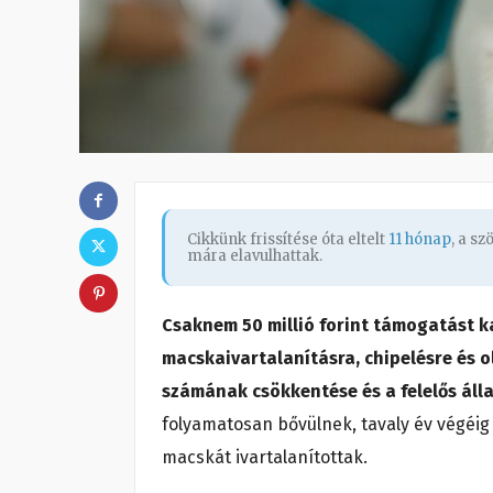
Cikkünk frissítése óta eltelt
11 hónap
, a s
mára elavulhattak.
Csaknem 50 millió forint támogatást ka
macskaivartalanításra, chipelésre és o
számának csökkentése és a felelős álla
folyamatosan bővülnek, tavaly év végéig
macskát ivartalanítottak.