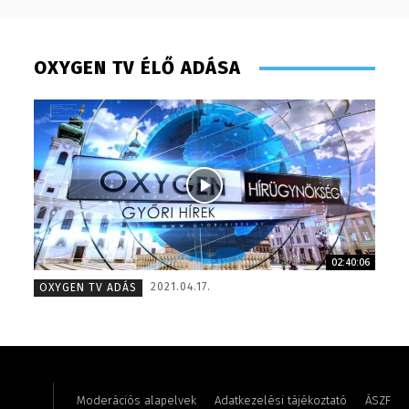
OXYGEN TV ÉLŐ ADÁSA
02:40:06
Torma Anikó – irodavezető – 2008
Müller 
2021.04.17.
OXYGEN TV ADÁS
Moderációs alapelvek
Adatkezelési tájékoztató
ÁSZF