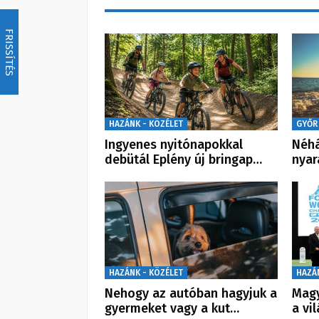
FRISSÍTÉS
HAZÁNK - KÖZÉLET
GYŐR
Ingyenes nyitónapokkal
Néhá
debütál Eplény új bringap…
nyar
HAZÁNK - KÖZÉLET
HAZÁ
Nehogy az autóban hagyjuk a
Magy
gyermeket vagy a kut…
a vi