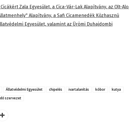
icákért Zala Egyesület, a Cica-Vár-Lak Alapítvány, az Olt-Al
Állatmenhely" Alapítvány, a Safi Cicamenedék Közhasznú
 Állatvédelmi Egyesület, valamint az Ürömi Duhajdombi
Állatvédelmi Egyesület
chipelés
ivartalanítás
kóbor
kutya
édő szervezet