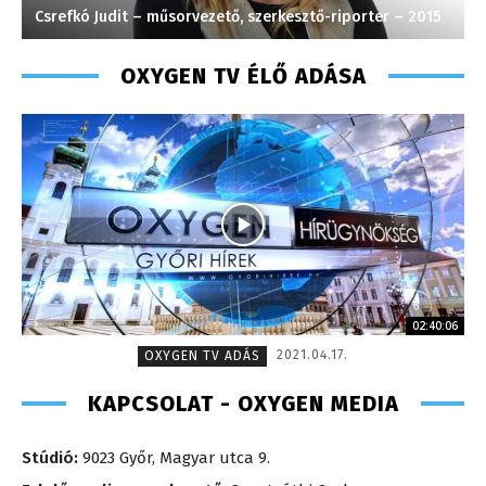
Csrefkó Judit – műsorvezető, szerkesztő-riporter – 2015
S
OXYGEN TV ÉLŐ ADÁSA
02:40:06
2021.04.17.
OXYGEN TV ADÁS
KAPCSOLAT - OXYGEN MEDIA
Stúdió:
9023 Győr, Magyar utca 9.