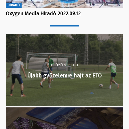
HÍRADÓ
Oxygen Media Híradó 2022.09.12
ELŐZŐ SZTORI
Újabb győzelemre hajt az ETO