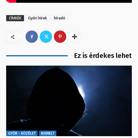
CÍMKÉK
Győri hírek
híradó
Ez is érdekes lehet
GYŐR - KÖZÉLET
KIEMELT