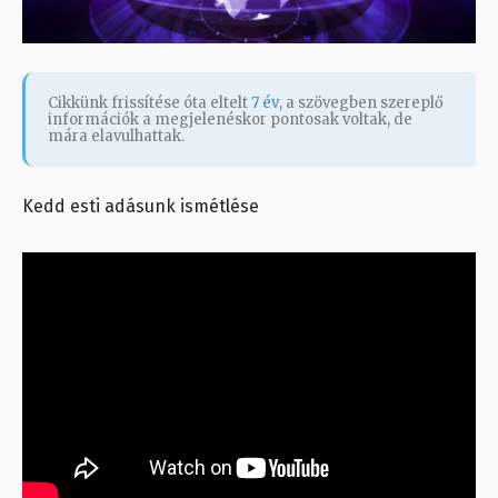
Cikkünk frissítése óta eltelt
7 év
, a szövegben szereplő
információk a megjelenéskor pontosak voltak, de
mára elavulhattak.
Kedd esti adásunk ismétlése