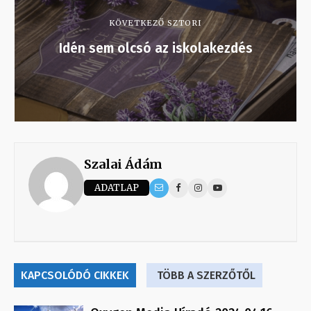
KÖVETKEZŐ SZTORI
Idén sem olcsó az iskolakezdés
Szalai Ádám
ADATLAP
KAPCSOLÓDÓ CIKKEK
TÖBB A SZERZŐTŐL