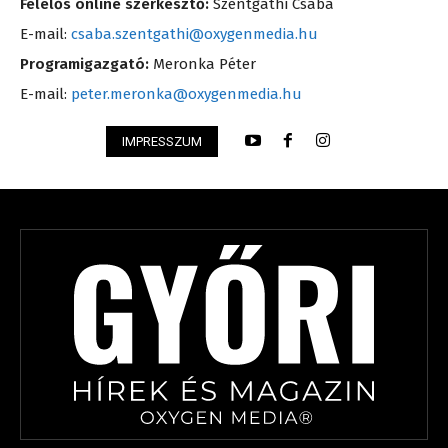
Felelős online szerkesztő:
Szentgáthi Csaba
E-mail:
csaba.szentgathi@oxygenmedia.hu
Programigazgató:
Meronka Péter
E-mail:
peter.meronka@oxygenmedia.hu
IMPRESSZUM