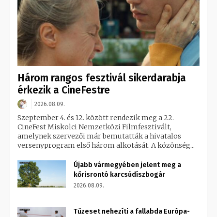
Három rangos fesztivál sikerdarabja
érkezik a CineFestre
2026.08.09.
Szeptember 4. és 12. között rendezik meg a 22.
CineFest Miskolci Nemzetközi Filmfesztivált,
amelynek szervezői már bemutatták a hivatalos
versenyprogram első három alkotását. A közönség...
Újabb vármegyében jelent meg a
kőrisrontó karcsúdíszbogár
2026.08.09.
Tűzeset nehezíti a fallabda Európa-