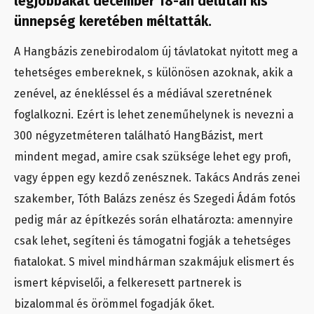
legjobbakat december 18-án délután kis
ünnepség keretében méltatták.
A Hangbázis zenebirodalom új távlatokat nyitott meg a
tehetséges embereknek, s különösen azoknak, akik a
zenével, az énekléssel és a médiával szeretnének
foglalkozni. Ezért is lehet zeneműhelynek is nevezni a
300 négyzetméteren található HangBázist, mert
mindent megad, amire csak szüksége lehet egy profi,
vagy éppen egy kezdő zenésznek. Takács András zenei
szakember, Tóth Balázs zenész és Szegedi Ádám fotós
pedig már az építkezés során elhatározta: amennyire
csak lehet, segíteni és támogatni fogják a tehetséges
fiatalokat. S mivel mindhárman szakmájuk elismert és
ismert képviselői, a felkeresett partnerek is
bizalommal és örömmel fogadják őket.