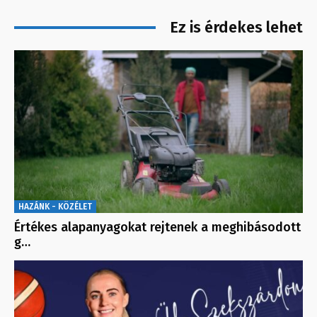
Ez is érdekes lehet
HAZÁNK - KÖZÉLET
Értékes alapanyagokat rejtenek a meghibásodott
g…