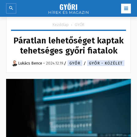
Kezdőlap
GYŐR
Páratlan lehetőséget kaptak
tehetséges győri fiatalok
Lukács Bence
-
2024.12.19.
GYŐR
GYŐR - KÖZÉLET