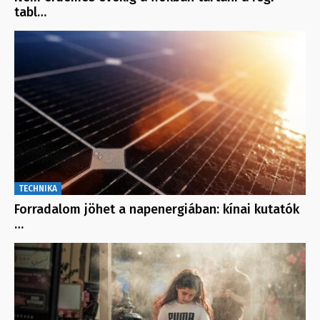
tabl…
TECHNIKA
Forradalom jöhet a napenergiában: kínai kutatók
…