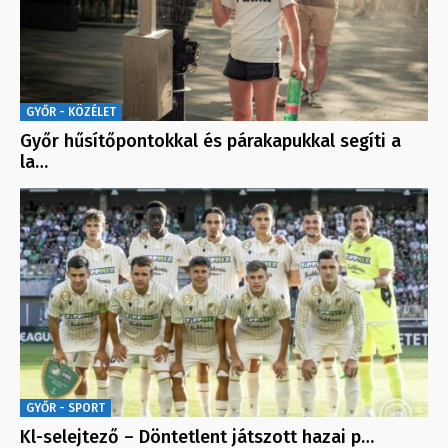
GYŐR - KÖZÉLET
Győr hűsítőpontokkal és párakapukkal segíti a
la…
GYŐR - SPORT
Kl-selejtező – Döntetlent játszott hazai p…