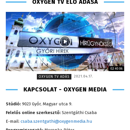
OXYGEN TV ÉLŐ ADÁSA
02:40:06
2021.04.17.
OXYGEN TV ADÁS
KAPCSOLAT - OXYGEN MEDIA
Stúdió:
9023 Győr, Magyar utca 9.
Felelős online szerkesztő:
Szentgáthi Csaba
E-mail:
csaba.szentgathi@oxygenmedia.hu