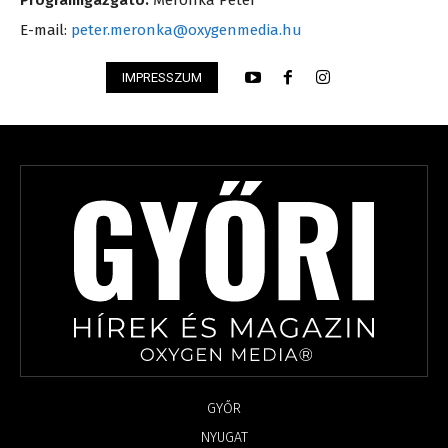
Programigazgató:
Meronka Péter
E-mail:
peter.meronka@oxygenmedia.hu
IMPRESSZUM
GYŐR
NYUGAT