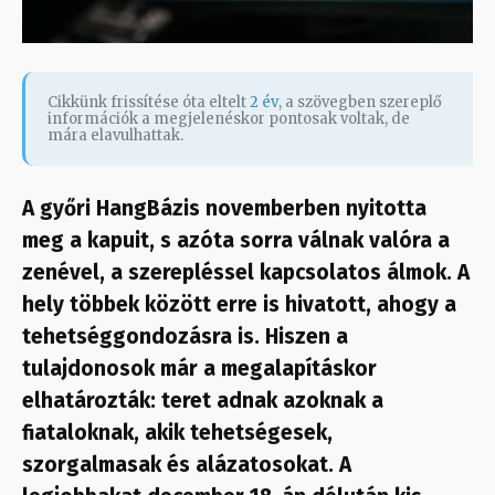
Cikkünk frissítése óta eltelt
2 év
, a szövegben szereplő
információk a megjelenéskor pontosak voltak, de
mára elavulhattak.
A győri HangBázis novemberben nyitotta
meg a kapuit, s azóta sorra válnak valóra a
zenével, a szerepléssel kapcsolatos álmok. A
hely többek között erre is hivatott, ahogy a
tehetséggondozásra is. Hiszen a
tulajdonosok már a megalapításkor
elhatározták: teret adnak azoknak a
fiataloknak, akik tehetségesek,
szorgalmasak és alázatosokat. A