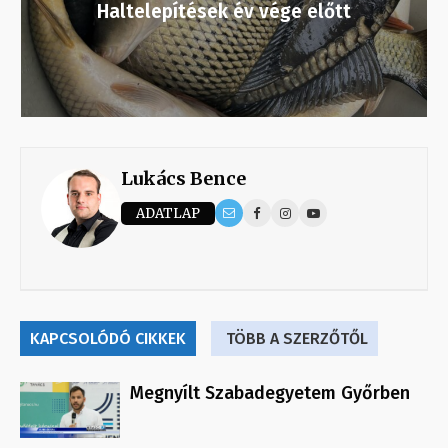
Haltelepítések év vége előtt
Lukács Bence
ADATLAP
KAPCSOLÓDÓ CIKKEK
TÖBB A SZERZŐTŐL
Megnyílt Szabadegyetem Győrben