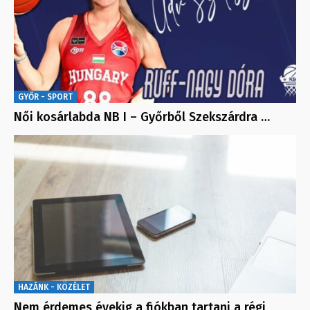
GYŐR - SPORT
Női kosárlabda NB I – Győrből Szekszárdra …
HAZÁNK - KÖZÉLET
Nem érdemes évekig a fiókban tartani a régi