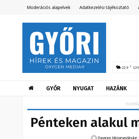
Moderációs alapelvek
Adatkezelési tájékoztató
C
22.9
GY
GYŐR
NYUGAT
HAZÁNK
Kezdől
Pénteken alakul 
Oxygen Hirügynökség