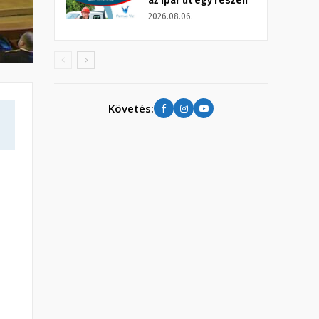
az Ipar út egy részén
2026.08.06.
Követés:
a