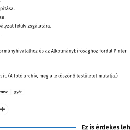
pítása.
sa.
ályzat felülvizsgálatára.
.
kormányhivatalhoz és az Alkotmánybírósághoz fordul Pintér
sít. (A fotó archív, még a leköszönő testületet mutatja.)
zmsz
győr
Ez is érdekes le