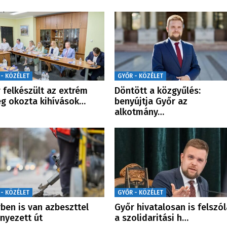
 - KÖZÉLET
GYŐR - KÖZÉLET
 felkészült az extrém
Döntött a közgyűlés:
g okozta kihívások…
benyújtja Győr az
alkotmány…
 - KÖZÉLET
GYŐR - KÖZÉLET
ben is van azbeszttel
Győr hivatalosan is felszól
nyezett út
a szolidaritási h…