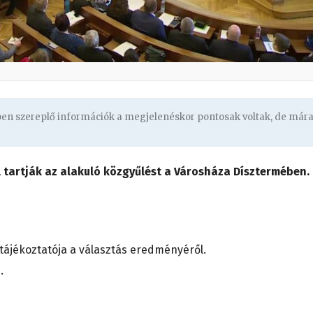
gben szereplő információk a megjelenéskor pontosak voltak, de már
 tartják az alakuló közgyűlést a Városháza Dísztermében.
k tájékoztatója a választás eredményéről.
.
.