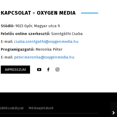
KAPCSOLAT - OXYGEN MEDIA
Stúdió:
9023 Győr, Magyar utca 9.
Felelős online szerkesztő:
Szentgáthi Csaba
E-mail:
csaba.szentgathi@oxygenmedia.hu
Programigazgató:
Meronka Péter
E-mail:
peter.meronka@oxygenmedia.hu
IMPRESSZUM
lvia- könyvelési asszisztens – 2020
Szél Móni – szerkes
Játékszabályzat
Médiaajánlatunk