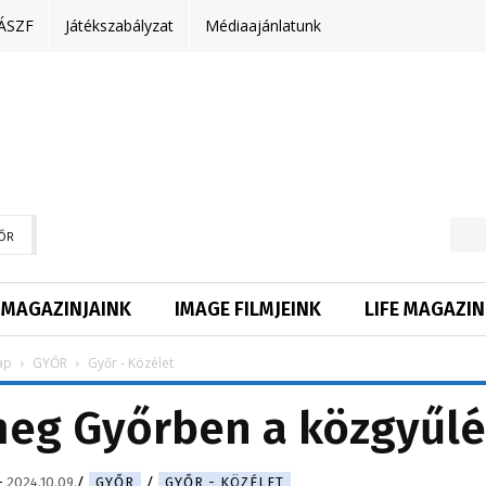
ÁSZF
Játékszabályzat
Médiaajánlatunk
ŐR
MAGAZINJAINK
IMAGE FILMJEINK
LIFE MAGAZIN
ap
GYŐR
Győr - Közélet
meg Győrben a közgyűlé
-
2024.10.09.
GYŐR
GYŐR - KÖZÉLET