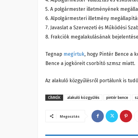
5. A polgármester illetményének megálla
6. Alpolgármesteri illetmény megállapítá
7. Javaslat a Szervezeti és Működési Szab
8. Frakciók megalakulásának bejelentése
Tegnap
megírtuk
, hogy Pintér Bence a 
Bence a jogköreit csorbító szmsz miatt.
Az alakuló közgyűlésről portálunk is tudó
CÍMKÉK
alakuló közgyűlés
pintér bence
s
Megosztás