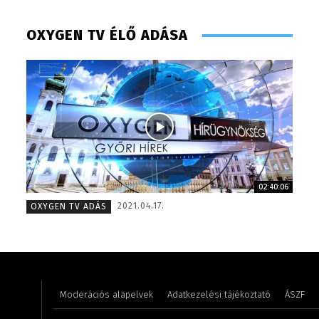
OXYGEN TV ÉLŐ ADÁSA
02:40:06
Turi Szilvia- könyvelési asszisztens
Turi Szi
2021.04.17.
OXYGEN TV ADÁS
Moderációs alapelvek
Adatkezelési tájékoztató
ÁSZF