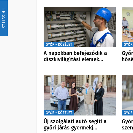
FRISSÍTÉS
GYŐR - KÖZÉLET
GYŐR
A napokban befejeződik a
Győr
díszkivilágítási elemek…
hősé
GYŐR - KÖZÉLET
GYŐR
Új szolgálati autó segíti a
Győr
győri járás gyermekj…
szen