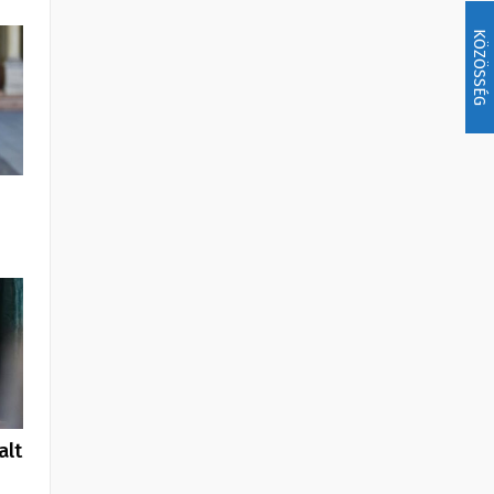
KÖZÖSSÉG
alt