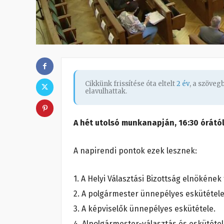
Cikkünk frissítése óta eltelt
2 év
, a szöve
elavulhattak.
A hét utolsó munkanapján, 16:30 órától
A napirendi pontok ezek lesznek:
1. A Helyi Választási Bizottság elnökéne
2. A polgármester ünnepélyes eskütétele
3. A képviselők ünnepélyes eskütétele.
4. Alpolgármester-választás és eskütétel