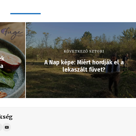
KÖVETKEZŐ SZTORI
ek
A Nap képe: Miért hordják el a
 a
lekaszált füvet?
kség