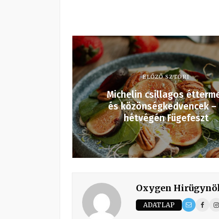
ELŐZŐ SZTORI
Michelin csillagos étterm
és közönségkedvencek –
hétvégén Fügefeszt
Oxygen Hirügynö
ADATLAP