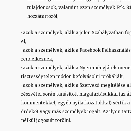
tulajdonosok, valamint ezen személyek Ptk. 8:1.
hozzátartozói,
· azok a személyek, akik a jelen Szabályzatban f
el,
· azok a személyek, akik a Facebook Felhasználási 
rendelkeznek,
· azok a személyek, akik a Nyereményjáték men
tisztességtelen módon befolyásolni próbálják,
· azok a személyek, akik a Szervező megítélése 
részvétel során tanúsított magatartásukkal (az ál
kommentekkel, egyéb nyilatkozatokkal) sértik a 
érdekét vagy más személyek jogait. Az ilyen tart
nélkül jogosult törölni.