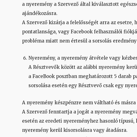
a nyeremény a Szervező által kiválasztott egész
ajándékozásra.
A Szervező kizárja a felelősségét arra az esetre,
pontatlansága, vagy Facebook felhasználói fiókj
probléma miatt nem értesül a sorsolás eredmény
Nyeremény, a nyeremény átvétele vagy kézbes
A Résztvevők között az alábbi nyeremény kerül
a FaceBook posztban meghatározott 5 darab pá
sorsolása esetén egy Résztvevő csak egy nyer
A nyeremény készpénzre nem váltható és másra 
A Szervező fenntartja a jogát a nyeremény megv
esetén az eredeti nyereményhez hasonló típusú, 
nyeremény kerül kisorsolásra vagy átadásra.