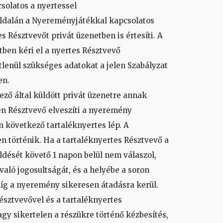
csolatos a nyertessel
oldalán a Nyereményjátékkal kapcsolatos
s Résztvevőt privát üzenetben is értesíti. A
tben kéri el a nyertes Résztvevő
tlenül szükséges adatokat a jelen Szabályzat
en.
ező által küldött privát üzenetre annak
en Résztvevő elveszíti a nyeremény
on következő tartaléknyertes lép. A
en történik. Ha a tartaléknyertes Résztvevő a
ldését követő 1 napon belül nem válaszol,
való jogosultságát, és a helyébe a soron
íg a nyeremény sikeresen átadásra kerül.
észtvevővel és a tartaléknyertes
agy sikertelen a részükre történő kézbesítés,