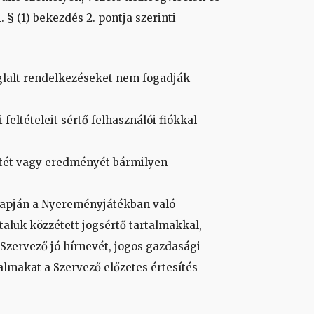
 § (1) bekezdés 2. pontja szerinti
oglalt rendelkezéseket nem fogadják
feltételeit sértő felhasználói fiókkal
etét vagy eredményét bármilyen
alapján a Nyereményjátékban való
taluk közzétett jogsértő tartalmakkal,
Szervező jó hírnevét, jogos gazdasági
almakat a Szervező előzetes értesítés