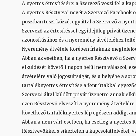
A nyertes értesítésére: a Szervező veszi fel a kap
A nyertes Résztvevő nevét a Szervező Facebook 
posztban teszi közzé, egyúttal a Szervező a nyerte
Szervező az értesítéssel egyidejűleg privát üzene
azonosításához és a nyeremény átvételéhez felté
Nyeremény átvétele körében írtaknak megfelelő
Abban az esetben, ha a nyertes Résztvevő a Szerv
elküldését követő 1 napon belül nem válaszol, ez
átvételére való jogosultságát, és a helyébe a sor
tartaléknyertes értesítése a fent írtakkal egyező
Szervező által küldött privát üzenetre annak elkü
ezen Résztvevő elveszíti a nyeremény átvételére 
következő tartaléknyertes lép egészen addig, am
Abban a nem várt esetben, ha esetleg a nyertes R
Résztvevőkkel s sikertelen a kapcsolatfelvétel, v