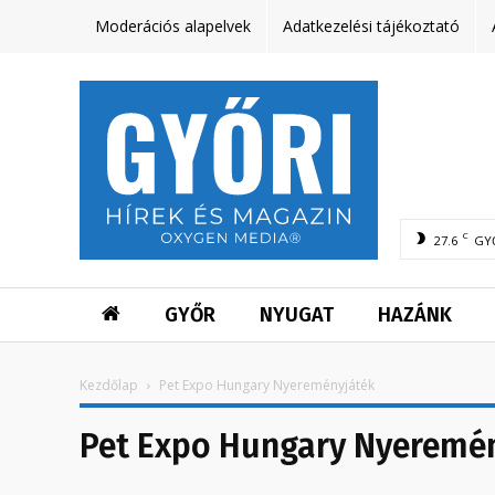
Moderációs alapelvek
Adatkezelési tájékoztató
C
27.6
GY
GYŐR
NYUGAT
HAZÁNK
Kezdőlap
Pet Expo Hungary Nyereményjáték
Pet Expo Hungary Nyeremé