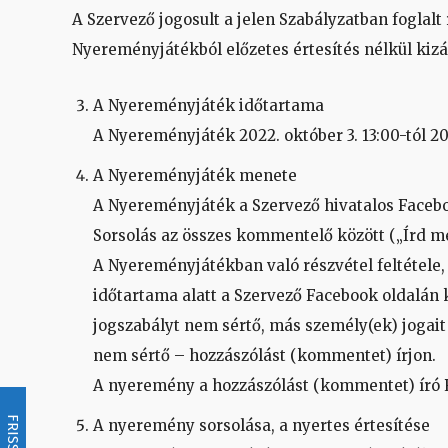
A Szervező jogosult a jelen Szabályzatban foglal
Nyereményjátékból előzetes értesítés nélkül kizá
A Nyereményjáték időtartama
A Nyereményjáték 2022. október 3. 13:00-tól 202
A Nyereményjáték menete
A Nyereményjáték a Szervező hivatalos Facebo
Sorsolás az összes kommentelő között („Írd m
A Nyereményjátékban való részvétel feltétele
időtartama alatt a Szervező Facebook oldalán 
jogszabályt nem sértő, más személy(ek) jogai
nem sértő – hozzászólást (kommentet) írjon.
A nyeremény a hozzászólást (kommentet) író R
FRISSÍTÉS
A nyeremény sorsolása, a nyertes értesítése