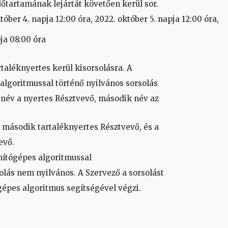
tartamának lejártát követően kerül sor.
ber 4. napja 12:00 óra, 2022. október 5. napja 12:00 óra,
pja 08:00 óra
taléknyertes kerül kisorsolásra. A
algoritmussal történő nyilvános sorsolás
 név a nyertes Résztvevő, második név az
 második tartaléknyertes Résztvevő, és a
evő.
mítógépes algoritmussal
olás nem nyilvános. A Szervező a sorsolást
épes algoritmus segítségével végzi.