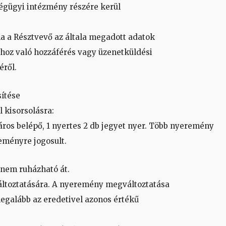
ségügyi intézmény részére kerül
 ha a Résztvevő az általa megadott adatok
ához való hozzáférés vagy üzenetküldési
éről.
ítése
 kisorsolásra:
ros belépő, 1 nyertes 2 db jegyet nyer. Több nyeremény
eményre jogosult.
nem ruházható át.
áltoztatására. A nyeremény megváltoztatása
legalább az eredetivel azonos értékű