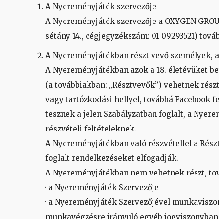
A Nyereményjáték szervezője
A Nyereményjáték szervezője a OXYGEN GROUP 
sétány 14., cégjegyzékszám: 01 09293521) tová
A Nyereményjátékban részt vevő személyek, a
A Nyereményjátékban azok a 18. életévüket be
(a továbbiakban: „Résztvevők”) vehetnek rész
vagy tartózkodási hellyel, továbbá Facebook fe
tesznek a jelen Szabályzatban foglalt, a Nyer
részvételi feltételeknek.
A Nyereményjátékban való részvétellel a Részt
foglalt rendelkezéseket elfogadják.
A Nyereményjátékban nem vehetnek részt, tov
· a Nyereményjáték Szervezője
· a Nyereményjáték Szervezőjével munkaviszon
munkavégzésre irányuló egyéb jogviszonyban á