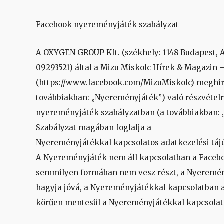
Facebook nyereményjáték szabályzat
A OXYGEN GROUP Kft. (székhely: 1148 Budapest, A
09293521) által a Mizu Miskolc Hírek & Magazin 
(https://www.facebook.com/MizuMiskolc) meghir
továbbiakban: „Nyereményjáték”) való részvételr
nyereményjáték szabályzatban (a továbbiakban: „Sz
Szabályzat magában foglalja a
Nyereményjátékkal kapcsolatos adatkezelési tájé
A Nyereményjáték nem áll kapcsolatban a Faceb
semmilyen formában nem vesz részt, a Nyeremé
hagyja jóvá, a Nyereményjátékkal kapcsolatban ad
körűen mentesül a Nyereményjátékkal kapcsolato