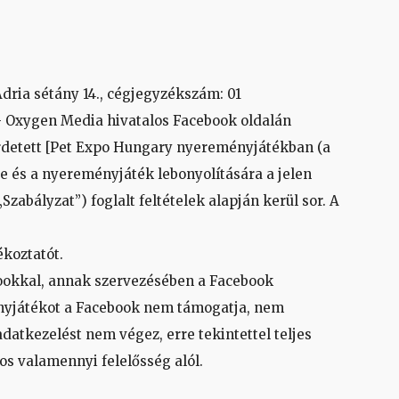
dria sétány 14., cégjegyzékszám: 01
– Oxygen Media hivatalos Facebook oldalán
detett [Pet Expo Hungary nyereményjátékban (a
e és a nyereményjáték lebonyolítására a jelen
abályzat”) foglalt feltételek alapján kerül sor. A
koztatót.
ookkal, annak szervezésében a Facebook
nyjátékot a Facebook nem támogatja, nem
atkezelést nem végez, erre tekintettel teljes
s valamennyi felelősség alól.