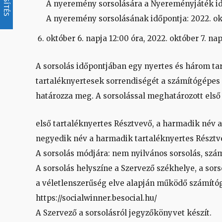
A nyeremény sorsolására a Nyereményjáték idő
A nyeremény sorsolásának időpontja: 2022. októ
október 6. napja 12:00 óra, 2022. október 7. na
A sorsolás időpontjában egy nyertes és három tar
tartaléknyertesek sorrendiségét a számítógépes 
határozza meg. A sorsolással meghatározott első
első tartaléknyertes Résztvevő, a harmadik név a
negyedik név a harmadik tartaléknyertes Résztv
A sorsolás módjára: nem nyilvános sorsolás, szá
A sorsolás helyszíne a Szervező székhelye, a sors
a véletlenszerűség elve alapján működő számítóg
https://socialwinner.besocial.hu/
A Szervező a sorsolásról jegyzőkönyvet készít.