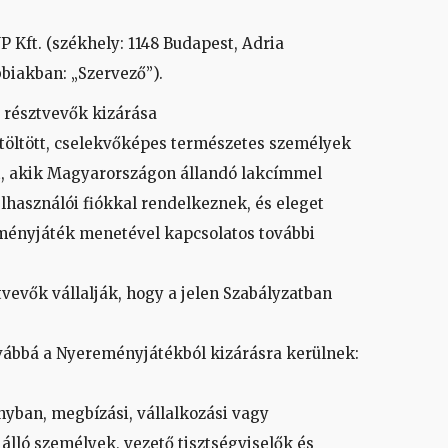
Kft. (székhely: 1148 Budapest, Adria
bbiakban: „Szervező”).
 résztvevők kizárása
töltött, cselekvőképes természetes személyek
t, akik Magyarországon állandó lakcímmel
lhasználói fiókkal rendelkeznek, és eleget
eményjáték menetével kapcsolatos további
vevők vállalják, hogy a jelen Szabályzatban
ábbá a Nyereményjátékból kizárásra kerülnek:
yban, megbízási, vállalkozási vagy
lló személyek, vezető tisztségviselők és