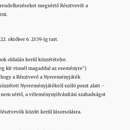
t rendelkezéseket megsértő Résztvevőt a
rni.
2. október 6. 23:59-ig tart.
ok oldalán kerül közzétételre.
eg kit vinnél magaddal az eseményre”)
, hogy a Résztvevő a Nyereményjáték
közzétett Nyereményjátékról szóló poszt alatt –
t nem sértő, a véleménynyilvánítási szabadságot
észtvevők között kerül kisorsolásra.