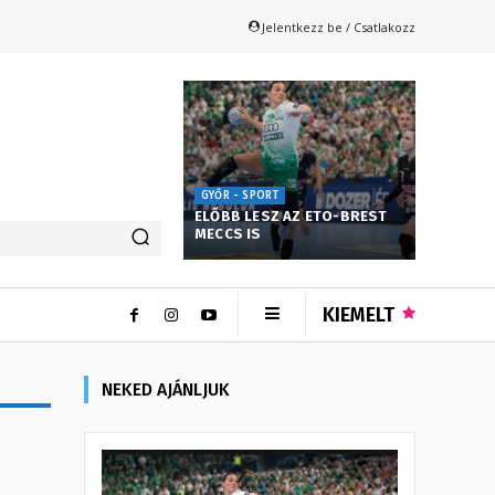
Jelentkezz be / Csatlakozz
GYŐR - SPORT
ELŐBB LESZ AZ ETO-BREST
MECCS IS
KIEMELT
NEKED AJÁNLJUK