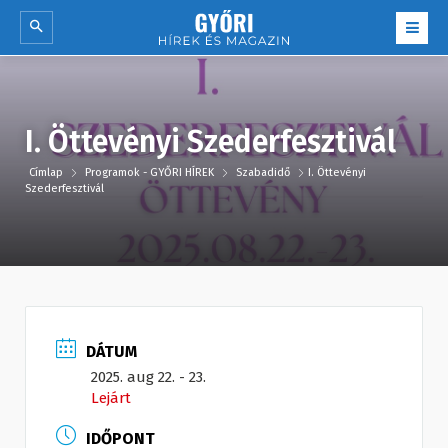
I. Öttevényi Szederfesztivál
Címlap
Programok - GYŐRI HÍREK
Szabadidő
I. Öttevényi
Szederfesztivál
DÁTUM
2025. aug 22. - 23.
Lejárt
IDŐPONT