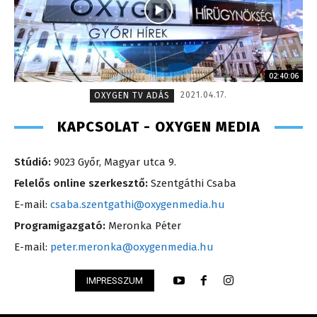
02:40:06
2021.04.17.
OXYGEN TV ADÁS
KAPCSOLAT - OXYGEN MEDIA
Stúdió:
9023 Győr, Magyar utca 9.
Felelős online szerkesztő:
Szentgáthi Csaba
E-mail:
csaba.szentgathi@oxygenmedia.hu
Programigazgató:
Meronka Péter
E-mail:
peter.meronka@oxygenmedia.hu
IMPRESSZUM