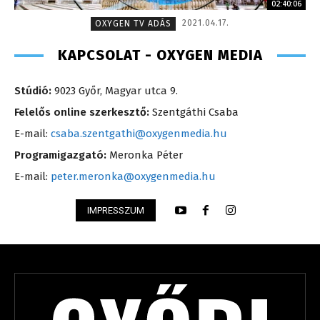
02:40:06
2021.04.17.
OXYGEN TV ADÁS
KAPCSOLAT - OXYGEN MEDIA
Stúdió:
9023 Győr, Magyar utca 9.
Felelős online szerkesztő:
Szentgáthi Csaba
E-mail:
csaba.szentgathi@oxygenmedia.hu
Programigazgató:
Meronka Péter
E-mail:
peter.meronka@oxygenmedia.hu
IMPRESSZUM