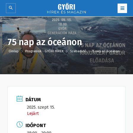
75 nap az óceánon
Címlap
Programok - GYŐRI HÍREK
Szabadidő
75 nap az óceánon
DÁTUM
2025. szept 15.
Lejárt
IDŐPONT