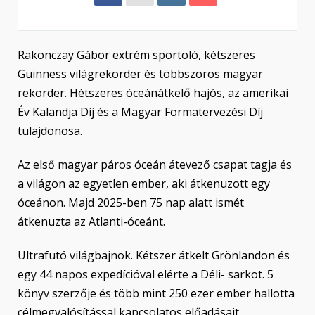
Rakonczay Gábor extrém sportoló, kétszeres
Guinness világrekorder és többszörös magyar
rekorder. Hétszeres óceánátkelő hajós, az amerikai
Év Kalandja Díj és a Magyar Formatervezési Díj
tulajdonosa.
Az első magyar páros óceán átevező csapat tagja és
a világon az egyetlen ember, aki átkenuzott egy
óceánon. Majd 2025-ben 75 nap alatt ismét
átkenuzta az Atlanti-óceánt.
Ultrafutó világbajnok. Kétszer átkelt Grönlandon és
egy 44 napos expedícióval elérte a Déli- sarkot. 5
könyv szerzője és több mint 250 ezer ember hallotta
célmegvalósítással kapcsolatos előadásait.