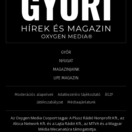
GYŐR
NYUGAT
MAGAZINJAINK
LIFE MAGAZIN
Moderációs alapelvek
Adatkezelési tájékoztató
ÁSZF
Játékszabályzat
Médiaajánlatunk
Az Oxygen Media Csoport tagjai: A Plusz Rádió Nonprofit Kft., az
Alisca Network Kft. és a Lajta Rádió Kft., az MTVA és a Magyar
Média Mecanatúra támogatottja.