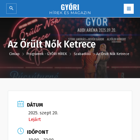
Az Őrült Nők Ketrece
Címlap
Programok - GYŐRI HÍREK
Szabadidő
Az Őrült Nők Ketrece
DÁTUM
2025. szept 20.
Lejárt
IDŐPONT