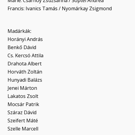
Marie: Csarnóy Zsuzsanna / Söptei Andrea
Francis: Ivanics Tamás / Nyomárkay Zsigmond
Madárkák:
Horányi András
Benkő Dávid
Cs. Kercsó Attila
Drahota Albert
Horváth Zoltán
Hunyadi Balázs
Jenei Márton
Lakatos Zsolt
Mocsár Patrik
Száraz Dávid
Szeifert Máté
Szelle Marcell