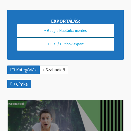
+ Google Naptárba mentés
+ iCal / Outlook export
Kategóriák
Szabadidő
Címke