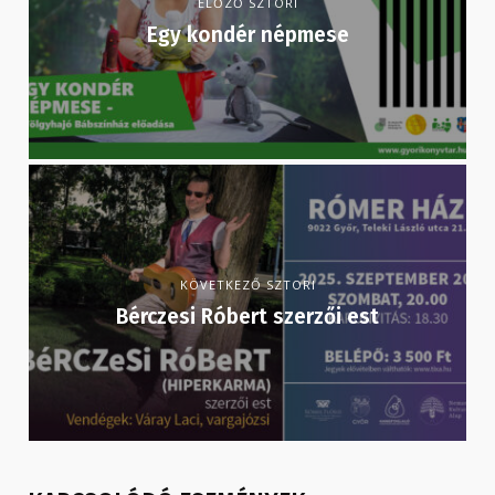
ELŐZŐ SZTORI
Egy kondér népmese
KÖVETKEZŐ SZTORI
Bérczesi Róbert szerzői est