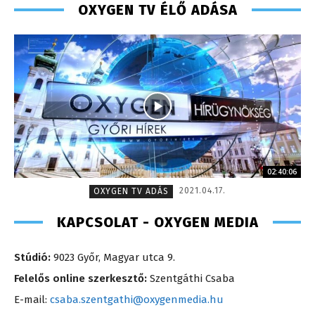
OXYGEN TV ÉLŐ ADÁSA
02:40:06
2021.04.17.
OXYGEN TV ADÁS
KAPCSOLAT - OXYGEN MEDIA
Stúdió:
9023 Győr, Magyar utca 9.
Felelős online szerkesztő:
Szentgáthi Csaba
E-mail:
csaba.szentgathi@oxygenmedia.hu