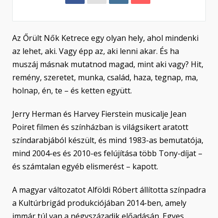
Az Őrült Nők Ketrece egy olyan hely, ahol mindenki
az lehet, aki. Vagy épp az, aki lenni akar. És ha
muszáj másnak mutatnod magad, mint aki vagy? Hit,
remény, szeretet, munka, család, haza, tegnap, ma,
holnap, én, te – és ketten együtt.
Jerry Herman és Harvey Fierstein musicalje Jean
Poiret filmen és színházban is világsikert aratott
színdarabjából készült, és mind 1983-as bemutatója,
mind 2004-es és 2010-es felújítása több Tony-díjat –
és számtalan egyéb elismerést – kapott.
A magyar változatot Alföldi Róbert állította színpadra
a Kultúrbrigád produkciójában 2014-ben, amely
immár túl van a négyszázadik előadásán. Egyes