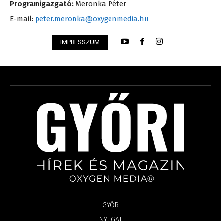
Programigazgató:
Meronka Péter
E-mail:
peter.meronka@oxygenmedia.hu
IMPRESSZUM
GYŐR
NYUGAT