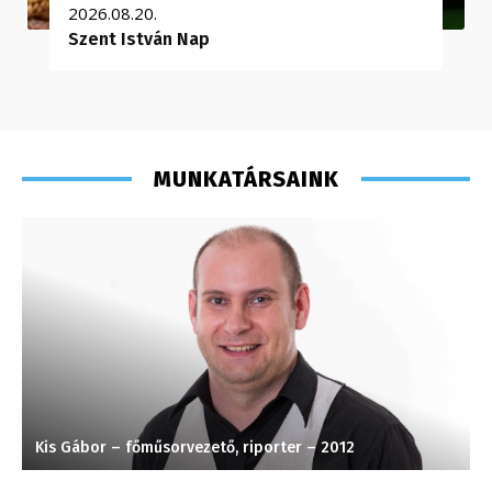
2026.08.20.
Szent István Nap
MUNKATÁRSAINK
Kis Gábor – főműsorvezető, riporter – 2012
H