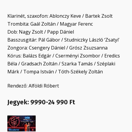
Klarinét, szaxofon: Ablonczy Keve / Bartek Zsolt
Trombita: Gaál Zoltán / Magyar Ferenc
Dob: Nagy Zsolt / Papp Dániel
Basszusgitár: Pál Gábor / Studniczky László ‘Zsatyi’
Zongora: Csengery Dániel / Grósz Zsuzsanna
Kórus: Balázs Edgár / Cserményi Zsombor / Eredics
Béla / Gradsach Zoltán / Szarka Tamás / Széplaki
Márk / Tompa István / Tóth-Székely Zoltán
Rendező: Alföldi Róbert
Jegyek: 9990-24 990 Ft