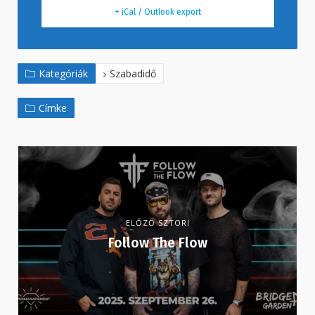
+ iCal / Outlook export
Kategóriák
Szabadidő
Címke
ELŐZŐ SZTORI
Follow The Flow