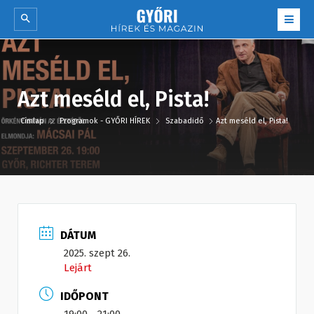
Azt meséld el, Pista!
Címlap
Programok - GYŐRI HÍREK
Szabadidő
Azt meséld el, Pista!
DÁTUM
2025. szept 26.
Lejárt
IDŐPONT