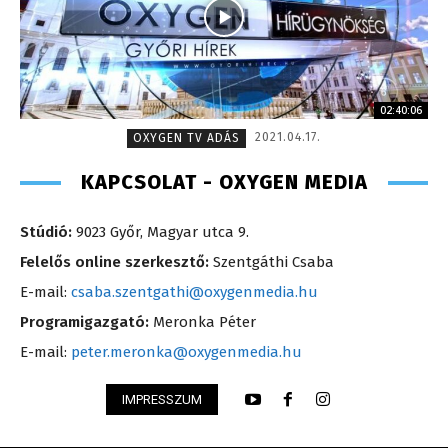
02:40:06
2021.04.17.
OXYGEN TV ADÁS
KAPCSOLAT - OXYGEN MEDIA
Stúdió:
9023 Győr, Magyar utca 9.
Felelős online szerkesztő:
Szentgáthi Csaba
E-mail:
csaba.szentgathi@oxygenmedia.hu
Programigazgató:
Meronka Péter
E-mail:
peter.meronka@oxygenmedia.hu
IMPRESSZUM