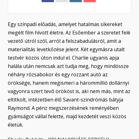
Egy színpadi előadás, amelyet hatalmas sikereket
megélt film hívott életre. Az Esőember a szeretet felé
vezető útról szól, arról a felszabadulásról, amit a
materialitás levetkőzése jelent. Két egymásra utalt
testvér közös úton indul el. Charlie ugyanis apja
halála után nemcsak azt tudja meg, hogy mindössze
néhány rózsabokor és egy rozzant autó az
öröksége, hanem megismeri a hárommillió dollárnyi
vagyonra szert tevő örököst is, aki nem más, mint az
eltitkolt, intézetben élő Savant-szindrómás bátyja
Raymond. A pénz megszerzésének reményében
gyámságot vállal felette, majd kezdetét veszi közös
életük.