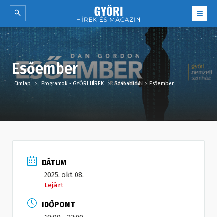
Esőember
Címlap
Programok - GYŐRI HÍREK
Szabadidő
Esőember
DÁTUM
2025. okt 08.
Lejárt
IDŐPONT