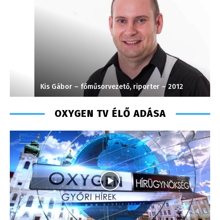
Kis Gábor – főműsorvezető, riporter – 2012
J
OXYGEN TV ÉLŐ ADÁSA