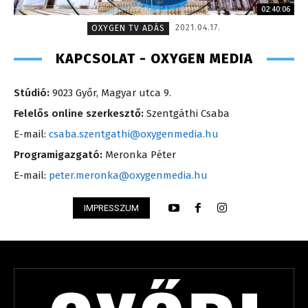
02:40:06
2021.04.17.
OXYGEN TV ADÁS
KAPCSOLAT - OXYGEN MEDIA
Stúdió:
9023 Győr, Magyar utca 9.
Felelős online szerkesztő:
Szentgáthi Csaba
E-mail:
csaba.szentgathi@oxygenmedia.hu
Programigazgató:
Meronka Péter
E-mail:
peter.meronka@oxygenmedia.hu
IMPRESSZUM