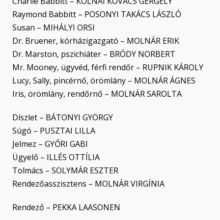
Charlie Babbitt – KOLNAI KOVÁCS GERGELY
Raymond Babbitt – POSONYI TAKÁCS LÁSZLÓ
Susan – MIHÁLYI ORSI
Dr. Bruener, kórházigazgató – MOLNÁR ERIK
Dr. Marston, pszichiáter – BRÓDY NORBERT
Mr. Mooney, ügyvéd, férfi rendőr – RUPNIK KÁROLY
Lucy, Sally, pincérnő, örömlány – MOLNÁR ÁGNES
Iris, örömlány, rendőrnő – MOLNÁR SAROLTA
Díszlet – BÁTONYI GYÖRGY
Súgó – PUSZTAI LILLA
Jelmez – GYŐRI GABI
Ügyelő – ILLÉS OTTÍLIA
Tolmács – SOLYMÁR ESZTER
Rendezőasszisztens – MOLNÁR VIRGÍNIA
Rendező – PEKKA LAASONEN