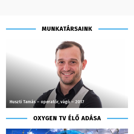
MUNKATÁRSAINK
Huszti Tamás – operatőr, vágó – 2017
S
OXYGEN TV ÉLŐ ADÁSA