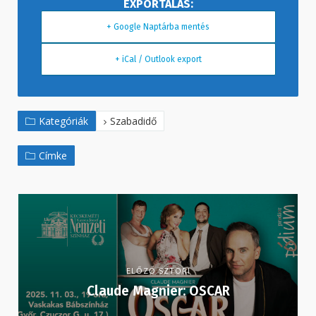
+ Google Naptárba mentés
+ iCal / Outlook export
Kategóriák
Szabadidő
Címke
ELŐZŐ SZTORI
Claude Magnier: OSCAR