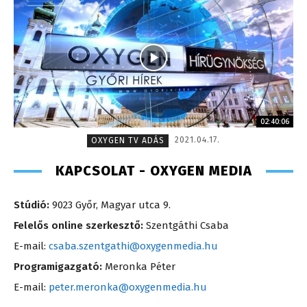
02:40:06
2021.04.17.
OXYGEN TV ADÁS
KAPCSOLAT - OXYGEN MEDIA
Stúdió:
9023 Győr, Magyar utca 9.
Felelős online szerkesztő:
Szentgáthi Csaba
E-mail:
csaba.szentgathi@oxygenmedia.hu
Programigazgató:
Meronka Péter
E-mail:
peter.meronka@oxygenmedia.hu