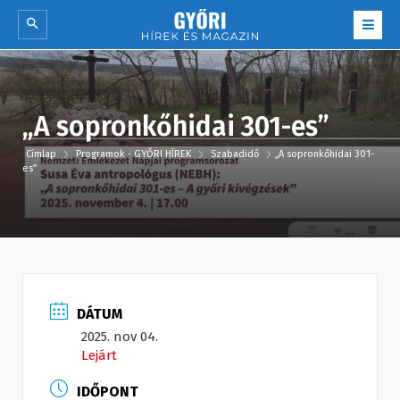
„A sopronkőhidai 301-es”
Címlap
Programok - GYŐRI HÍREK
Szabadidő
„A sopronkőhidai 301-
es”
DÁTUM
2025. nov 04.
Lejárt
IDŐPONT