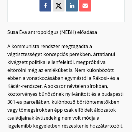
Susa Éva antropológus (NEBH) előadása
A kommunista rendszer megtagadta a
végtisztességet koncepciós perekben, ártatlanul
kivégzett politikai ellenfeleitől, megpróbálva
eltörölni még az emléküket is. Nem különbözött
ebben a vonatkozásában egymástól a Rákosi- és a
Kádár-rendszer. A sokszor névtelen sírokban,
köztörvényes bűnözőnek nyilvánított és a budapesti
301-es parcellában, különböző börtöntemetőkben
vagy tömegsírokban épp csak elföldelt áldozatok
családjainak évtizedekig nem volt módja a
legelemibb kegyeletben részesítenie hozzátartozóit.