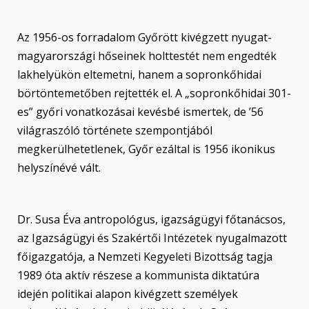
Az 1956-os forradalom Győrött kivégzett nyugat-
magyarországi hőseinek holttestét nem engedték
lakhelyükön eltemetni, hanem a sopronkőhidai
börtöntemetőben rejtették el. A „sopronkőhidai 301-
es” győri vonatkozásai kevésbé ismertek, de ’56
világraszóló története szempontjából
megkerülhetetlenek, Győr ezáltal is 1956 ikonikus
helyszínévé vált.
Dr. Susa Éva antropológus, igazságügyi főtanácsos,
az Igazságügyi és Szakértői Intézetek nyugalmazott
főigazgatója, a Nemzeti Kegyeleti Bizottság tagja
1989 óta aktív részese a kommunista diktatúra
idején politikai alapon kivégzett személyek