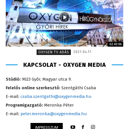
02:40:06
2021.04.17.
OXYGEN TV ADÁS
KAPCSOLAT - OXYGEN MEDIA
Stúdió:
9023 Győr, Magyar utca 9.
Felelős online szerkesztő:
Szentgáthi Csaba
E-mail:
csaba.szentgathi@oxygenmedia.hu
Programigazgató:
Meronka Péter
E-mail:
peter.meronka@oxygenmedia.hu
IMPRESSZUM