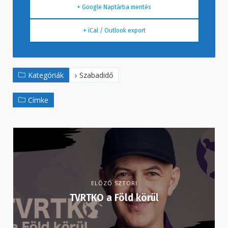
+ Google Naptárba mentés
+ iCal / Outlook export
Kategóriák
Szabadidő
Címke
ELŐZŐ SZTORI
TVRTKO a Föld körül