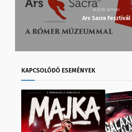
ELŐZŐ SZTORI
Ars Sacra Fesztivál
KAPCSOLÓDÓ ESEMÉNYEK