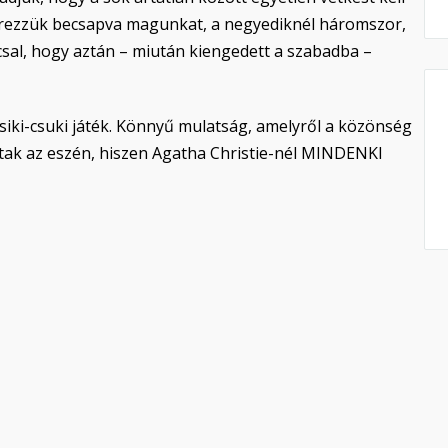
 érezzük becsapva magunkat, a negyediknél háromszor,
csal, hogy aztán – miután kiengedett a szabadba –
Csiki-csuki játék. Könnyű mulatság, amelyről a közönség
rtak az eszén, hiszen Agatha Christie-nél MINDENKI