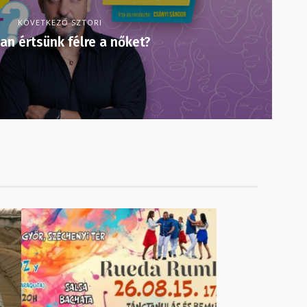
KÖVETKEZŐ SZTORI
an értsünk félre a nőket?