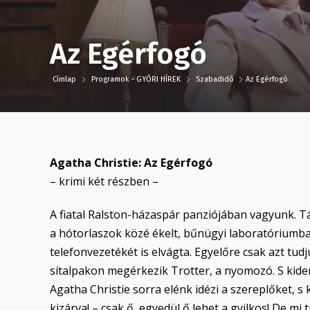
Az Egérfogó
Címlap
Programok - GYŐRI HÍREK
Szabadidő
Az Egérfogó
Agatha Christie: Az Egérfogó
– krimi két részben –
A fiatal Ralston-házaspár panziójában vagyunk. Táv
a hótorlaszok közé ékelt, bűnügyi laboratóriumba
telefonvezetékét is elvágta. Egyelőre csak azt tu
sítalpakon megérkezik Trotter, a nyomozó. S kiderü
Agatha Christie sorra elénk idézi a szereplőket, s
kizárva! – csak ő, egyedül ő lehet a gyilkos! De mi