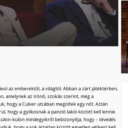
ol az emberektől, a világtól. Abban a zárt játéktérben,
n, amelynek az írónő, szokás szerint, még a
djuk, hogy a Culver utcában megöltek egy nőt. Aztán
l, hogy a gyilkosnak a panzió lakói között kell lennie.
 külön-külön mindegyikről bebizonyítja, hogy – tévedés
 tudjuk, hogy a sok ártatlan között egyetlen vétkest kell