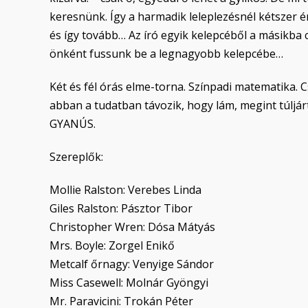
keresnünk. Így a harmadik leleplezésnél kétszer
és így tovább… Az író egyik kelepcéből a másikba 
önként fussunk be a legnagyobb kelepcébe…
Két és fél órás elme-torna. Színpadi matematika. 
abban a tudatban távozik, hogy lám, megint túljá
GYANÚS.
Szereplők:
Mollie Ralston: Verebes Linda
Giles Ralston: Pásztor Tibor
Christopher Wren: Dósa Mátyás
Mrs. Boyle: Zorgel Enikő
Metcalf őrnagy: Venyige Sándor
Miss Casewell: Molnár Gyöngyi
Mr. Paravicini: Trokán Péter