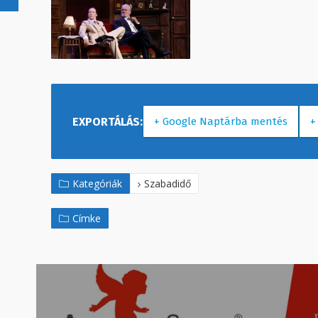
+ Google Naptárba mentés
+
Kategóriák
Szabadidő
Címke