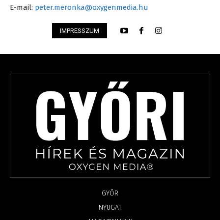
E-mail:
peter.meronka@oxygenmedia.hu
IMPRESSZUM
GYŐR
NYUGAT