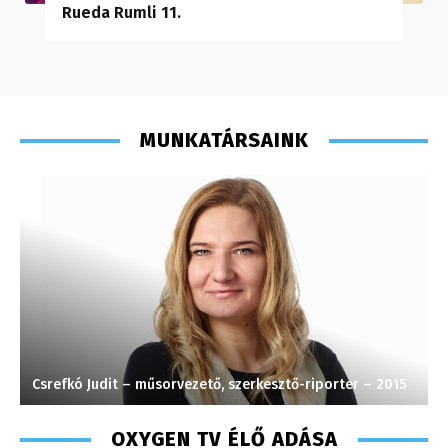
Rueda Rumli 11.
MUNKATÁRSAINK
Csrefkó Judit – műsorvezető, szerkesztő-riporter – 2015
K
OXYGEN TV ÉLŐ ADÁSA