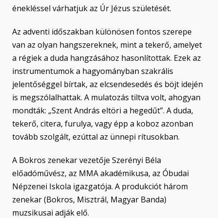
énekléssel várhatjuk az Úr Jézus születését.
Az adventi időszakban különösen fontos szerepe
van az olyan hangszereknek, mint a tekerő, amelyet
a régiek a duda hangzásához hasonlítottak. Ezek az
instrumentumok a hagyományban szakrális
jelentőséggel bírtak, az elcsendesedés és böjt idején
is megszólalhattak. A mulatozás tiltva volt, ahogyan
mondták: „Szent András eltöri a hegedűt”. A duda,
tekerő, citera, furulya, vagy épp a koboz azonban
tovább szolgált, ezúttal az ünnepi rítusokban.
A Bokros zenekar vezetője Szerényi Béla
előadóművész, az MMA akadémikusa, az Óbudai
Népzenei Iskola igazgatója. A produkciót három
zenekar (Bokros, Misztrál, Magyar Banda)
muzsikusai adják elő.