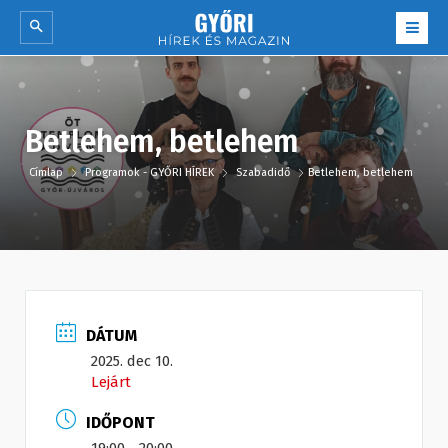
Betlehem, betlehem
Címlap
Programok - GYŐRI HÍREK
Szabadidő
Betlehem, betlehem
DÁTUM
2025. dec 10.
Lejárt
IDŐPONT