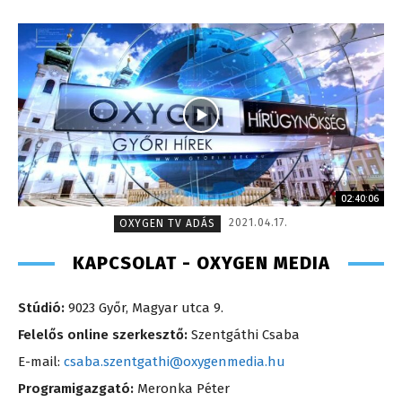
02:40:06
2021.04.17.
OXYGEN TV ADÁS
KAPCSOLAT - OXYGEN MEDIA
Stúdió:
9023 Győr, Magyar utca 9.
Felelős online szerkesztő:
Szentgáthi Csaba
E-mail:
csaba.szentgathi@oxygenmedia.hu
Programigazgató:
Meronka Péter