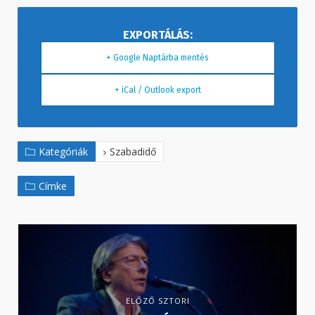
+ Google Naptárba mentés
+ iCal / Outlook export
Kategóriák
Szabadidő
Címke
ELŐZŐ SZTORI