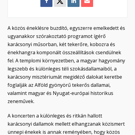
A közös éneklésre buzdító, egyszerre emelkedett és
ugyanakkor szórakoztató programot ígérő
karácsonyi műsorban, két tekerőre, kobozra és
énekhangra komponált összeállítások csendülnek
fel. A templomi környezetben, a magyar hagyomány
legszebb és különleges téli szokásdallamaiból, a
karácsony misztériumát megidéző dalokat keretbe
foglalják az Alföld gyönyörű tekerős dallamai,
valamint magyar és Nyugat-európai historikus
zeneművek.
A koncerten a különleges és ritkán hallott
karácsonyi dallamok mellett elhangzanak közismert
ünnepi énekek is annak reményében, hogy közös