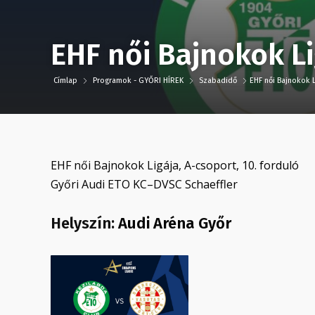
EHF női Bajnokok Li
Címlap
Programok - GYŐRI HÍREK
Szabadidő
EHF női Bajnokok L
EHF női Bajnokok Ligája, A-csoport, 10. forduló
Győri Audi ETO KC–DVSC Schaeffler
Helyszín:
Audi Aréna Győr