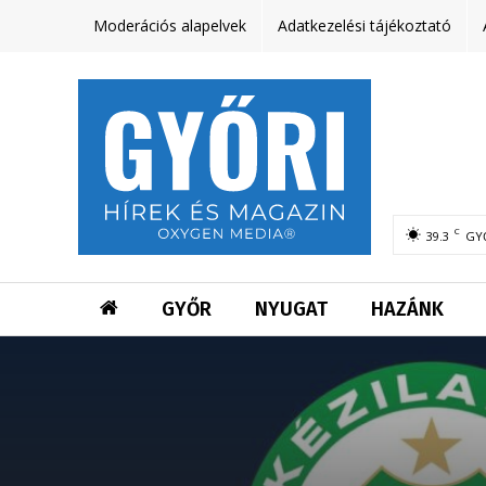
Moderációs alapelvek
Adatkezelési tájékoztató
C
39.3
GY
GYŐR
NYUGAT
HAZÁNK