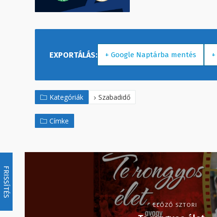
+ Google Naptárba mentés
+
Kategóriák
Szabadidő
Címke
FRISSÍTÉS
ELŐZŐ SZTORI