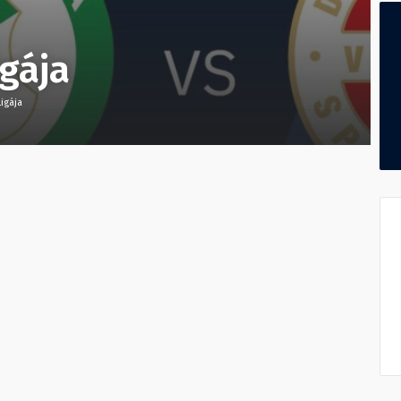
gája
igája