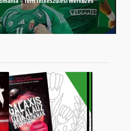
mánia – férfi felkészülési mérkőzés