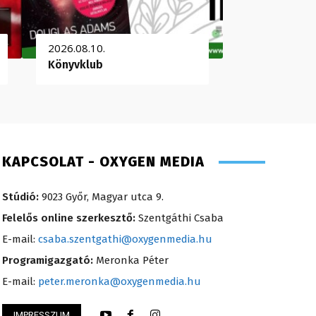
2026.08.10.
Könyvklub
KAPCSOLAT - OXYGEN MEDIA
Stúdió:
9023 Győr, Magyar utca 9.
Felelős online szerkesztő:
Szentgáthi Csaba
E-mail:
csaba.szentgathi@oxygenmedia.hu
Programigazgató:
Meronka Péter
E-mail:
peter.meronka@oxygenmedia.hu
IMPRESSZUM