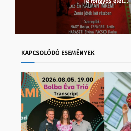
Te rongyos élet…
KAPCSOLÓDÓ ESEMÉNYEK