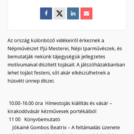
Az ország különböző vidékeiről érkeznek a
Népművészet Ifjú Mesterei, Népi Iparművészek, és
bemutatják nekünk tájegységük jellegzetes
motívumaival díszített tojásait. A játszóházakbanban
lehet tojást festeni, sőt akár elkészülhetnek a
húsvéti ünnep díszei.
10.00-16.00 óra Hímestojás kiállítás és vásár –
kirakodóvásár kézművesek portékáiból
11 00 Könyvbemutató
Jókainé Gombos Beatrix – A feltámadás üzenete