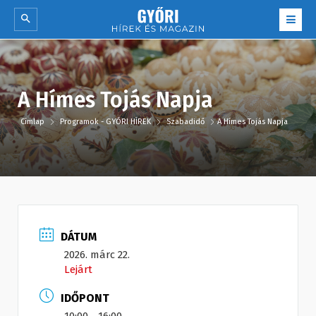
A Hímes Tojás Napja
Címlap
Programok - GYŐRI HÍREK
Szabadidő
A Hímes Tojás Napja
DÁTUM
2026. márc 22.
Lejárt
IDŐPONT