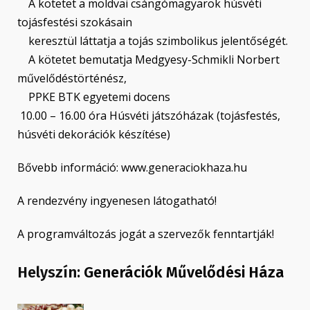
A kötetet a moldvai csángómagyarok húsvéti
tojásfestési szokásain
keresztül láttatja a tojás szimbolikus jelentőségét.
A kötetet bemutatja Medgyesy-Schmikli Norbert
művelődéstörténész,
PPKE BTK egyetemi docens
10.00 – 16.00 óra Húsvéti játszóházak (tojásfestés,
húsvéti dekorációk készítése)
Bővebb információ: www.generaciokhaza.hu
A rendezvény ingyenesen látogatható!
A programváltozás jogát a szervezők fenntartják!
Helyszín:
Generációk Művelődési Háza