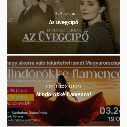
ELŐZŐ SZTORI
Az üvegcipő
KÖVETKEZŐ SZTORI
Mindörökké flamenco!