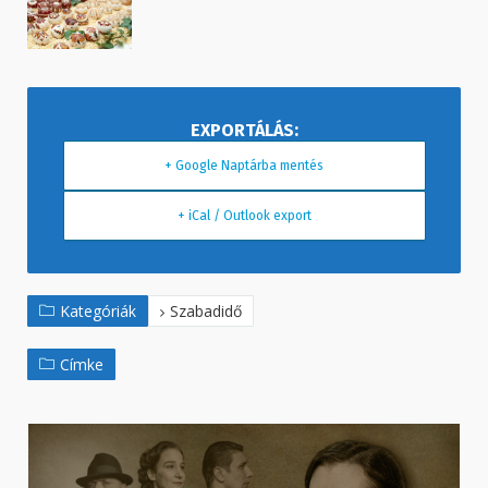
+ Google Naptárba mentés
+ iCal / Outlook export
Kategóriák
Szabadidő
Címke