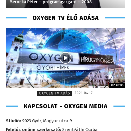
Meronka Péter – programigazgató – 2008
T
OXYGEN TV ÉLŐ ADÁSA
02:40:06
2021.04.17.
OXYGEN TV ADÁS
KAPCSOLAT - OXYGEN MEDIA
Stúdió:
9023 Győr, Magyar utca 9.
Felelős online szerkesztő:
Szentgáthi Csaba