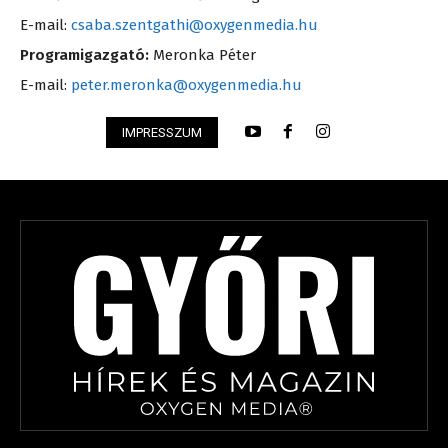
E-mail:
csaba.szentgathi@oxygenmedia.hu
Programigazgató:
Meronka Péter
E-mail:
peter.meronka@oxygenmedia.hu
IMPRESSZUM