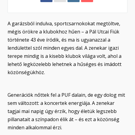
A garázsból indulva, sportcsarnokokat megtöltve,
mégis örökre a klubokhoz hűen – a Pál Utcai Fiúk
története 43 éve íródik, és ma is ugyanazzal a
lendülettel szól minden egyes dal. A zenekar igazi
terepe mindig is a kisebb klubok világa volt, ahol a
lehető legközelebb lehetnek a hűséges és imádott
közönségükhöz.
Generációk nőttek fel a PUF dalain, de egy dolog mit
sem változott: a koncertek energiája. A zenekar
tagjai mai napig úgy érzik, hogy életük legszebb
pillanatait a színpadon élik át – és ezt a közönség
minden alkalommal érzi.