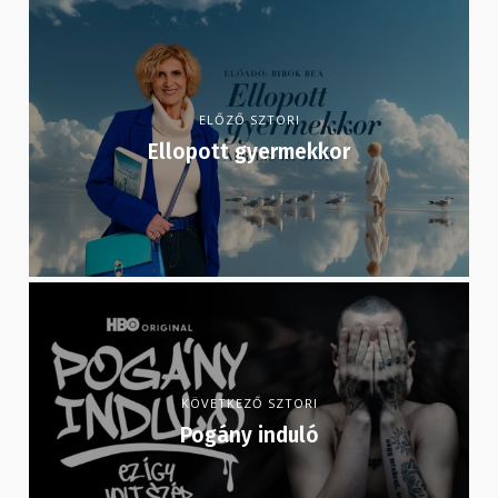
ELŐZŐ SZTORI
Ellopott gyermekkor
KÖVETKEZŐ SZTORI
Pogány induló