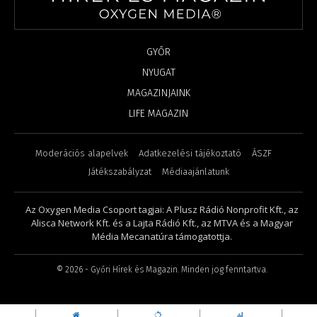
GYŐR
NYUGAT
MAGAZINJAINK
LIFE MAGAZIN
Moderációs alapelvek
Adatkezelési tájékoztató
ÁSZF
Játékszabályzat
Médiaajánlatunk
Az Oxygen Media Csoport tagjai: A Plusz Rádió Nonprofit Kft., az
Alisca Network Kft. és a Lajta Rádió Kft., az MTVA és a Magyar
Média Mecanatúra támogatottja.
©
2026
- Győri Hírek és Magazin. Minden jog fenntartva.