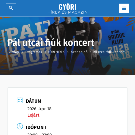
Pál utcai fiúk koncert
Címlap
Programok - GYŐRI HÍREK
Szabadidő
Pál utcai fiúk koncert
DÁTUM
2026. ápr 18.
Lejárt
IDŐPONT