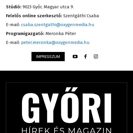
Stúdió:
9023 Győr, Magyar utca 9.
Felelős online szerkesztő:
Szentgáthi Csaba
E-mail:
csaba.szentgathi@oxygenmedia.hu
Programigazgató:
Meronka Péter
E-mail:
peter.meronka@oxygenmedia.hu
IMPRESSZUM