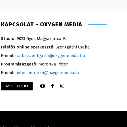
KAPCSOLAT - OXYGEN MEDIA
Stúdió:
9023 Győr, Magyar utca 9.
Felelős online szerkesztő:
Szentgáthi Csaba
E-mail:
csaba.szentgathi@oxygenmedia.hu
Programigazgató:
Meronka Péter
E-mail:
peter.meronka@oxygenmedia.hu
IMPRESSZUM
Anikó – 2008
Scharek Zsuzsa – m