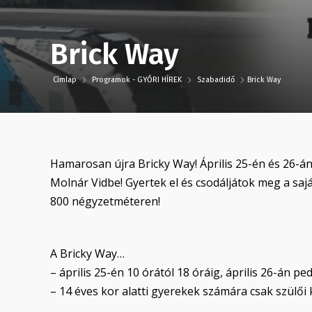
Brick Way
Címlap
Programok - GYŐRI HÍREK
Szabadidő
Brick Way
Hamarosan újra Bricky Way! Április 25-én és 26-á
Molnár Vidbe! Gyertek el és csodáljátok meg a sajá
800 négyzetméteren!
A Bricky Way…
– április 25-én 10 órától 18 óráig, április 26-án ped
– 14 éves kor alatti gyerekek számára csak szülői 