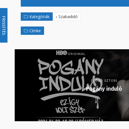
Kategóriák
Szabadidő
FRISSÍTÉS
Címke
ELŐZŐ SZTORI
Pogány induló