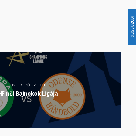
KÖZÖSSÉG
KÖVETKEZŐ SZTORI
HF női Bajnokok Ligája