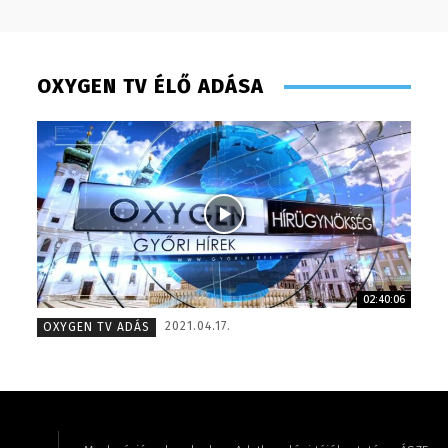
OXYGEN TV ÉLŐ ADÁSA
02:40:06
Gombos Éva – sales manager – 2017
Pénzes 
2021.04.17.
OXYGEN TV ADÁS