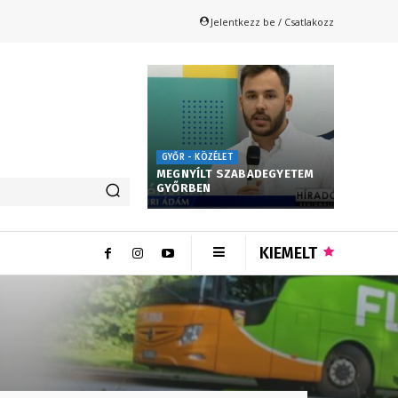
Jelentkezz be / Csatlakozz
GYŐR - KÖZÉLET
MEGNYÍLT SZABADEGYETEM
GYŐRBEN
KIEMELT