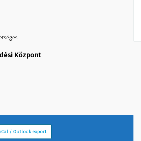
etséges.
ődési Központ
 iCal / Outlook export