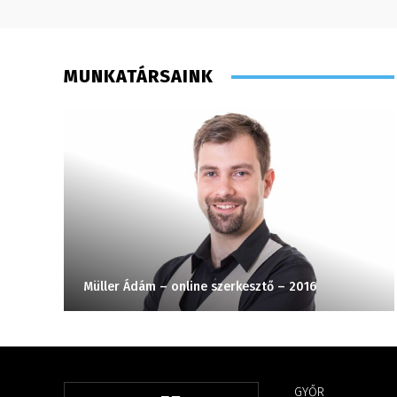
MUNKATÁRSAINK
Müller Ádám – online szerkesztő – 2016
GYŐR