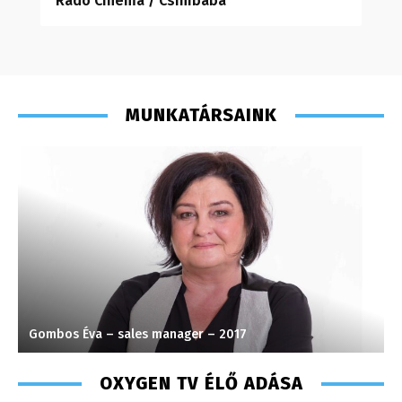
Radó Cinema / Csinibaba
MUNKATÁRSAINK
Gombos Éva – sales manager – 2017
S
OXYGEN TV ÉLŐ ADÁSA