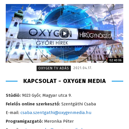
02:40:06
2021.04.17.
OXYGEN TV ADÁS
KAPCSOLAT - OXYGEN MEDIA
Stúdió:
9023 Győr, Magyar utca 9.
Felelős online szerkesztő:
Szentgáthi Csaba
E-mail:
csaba.szentgathi@oxygenmedia.hu
Programigazgató:
Meronka Péter