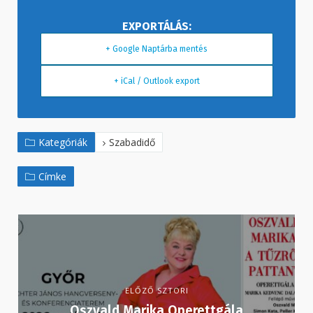
+ Google Naptárba mentés
+ iCal / Outlook export
Kategóriák
Szabadidő
Címke
ELŐZŐ SZTORI
Oszvald Marika Operettgála