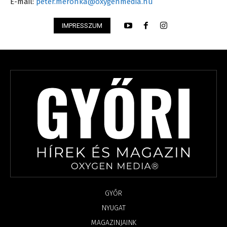
E-mail:
peter.meronka@oxygenmedia.hu
IMPRESSZUM
GYŐR
NYUGAT
MAGAZINJAINK