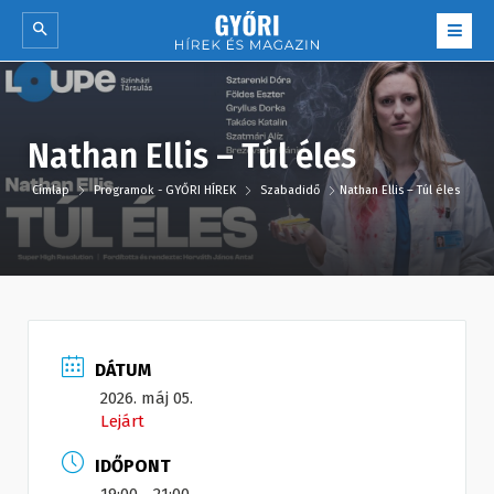
Nathan Ellis – Túl éles
Címlap
Programok - GYŐRI HÍREK
Szabadidő
Nathan Ellis – Túl éles
DÁTUM
2026. máj 05.
Lejárt
IDŐPONT