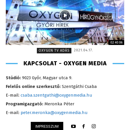
02:40:06
2021.04.17.
OXYGEN TV ADÁS
KAPCSOLAT - OXYGEN MEDIA
Stúdió:
9023 Győr, Magyar utca 9.
Felelős online szerkesztő:
Szentgáthi Csaba
E-mail:
csaba.szentgathi@oxygenmedia.hu
Programigazgató:
Meronka Péter
E-mail:
peter.meronka@oxygenmedia.hu
IMPRESSZUM