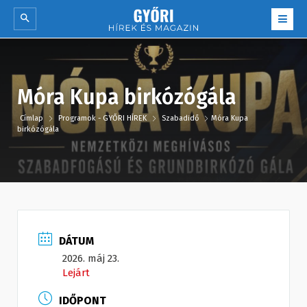
Móra Kupa birkózógála
Címlap
Programok - GYŐRI HÍREK
Szabadidő
Móra Kupa
birkózógála
DÁTUM
2026. máj 23.
Lejárt
IDŐPONT