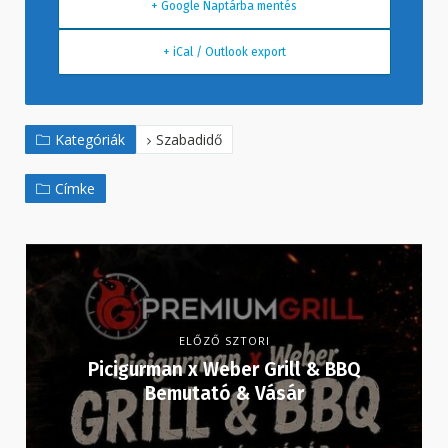
+ Google Naptárba mentés
+ iCal / Outlook export
Kategóriák
Szabadidő
Címke
ELŐZŐ SZTORI
Picigurman x Weber Grill & BBQ
Bemutató & Vásár