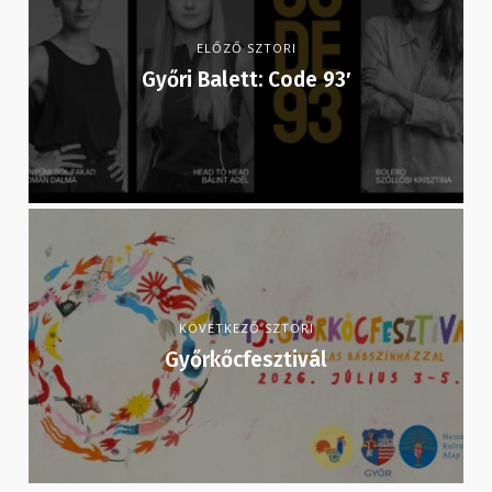
ELŐZŐ SZTORI
Győri Balett: Code 93′
KÖVETKEZŐ SZTORI
Győrkőcfesztivál