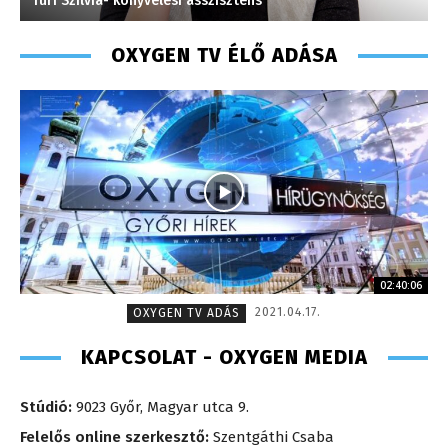
Turi Szilvia- könyvelési asszisztens
J
OXYGEN TV ÉLŐ ADÁSA
02:40:06
2021.04.17.
OXYGEN TV ADÁS
KAPCSOLAT - OXYGEN MEDIA
Stúdió:
9023 Győr, Magyar utca 9.
Felelős online szerkesztő:
Szentgáthi Csaba