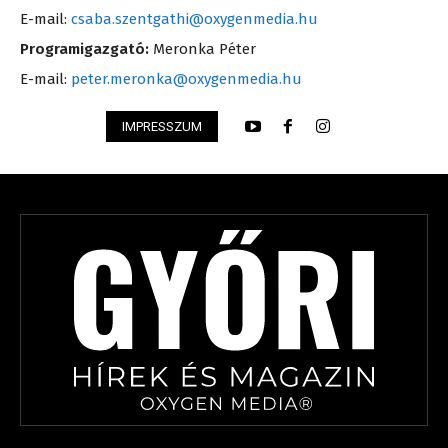
E-mail:
csaba.szentgathi@oxygenmedia.hu
Programigazgató:
Meronka Péter
E-mail:
peter.meronka@oxygenmedia.hu
IMPRESSZUM