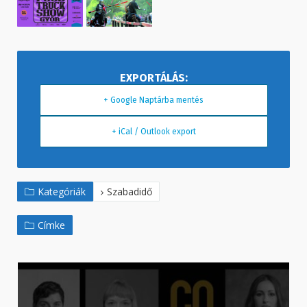
+ Google Naptárba mentés
+ iCal / Outlook export
Kategóriák
Szabadidő
Címke