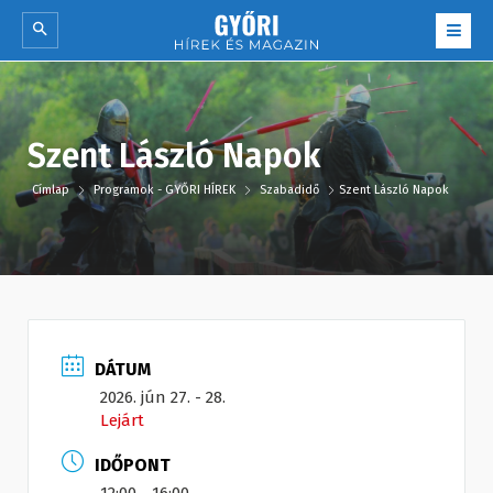
Szent László Napok
Címlap
Programok - GYŐRI HÍREK
Szabadidő
Szent László Napok
DÁTUM
2026. jún 27. - 28.
Lejárt
IDŐPONT