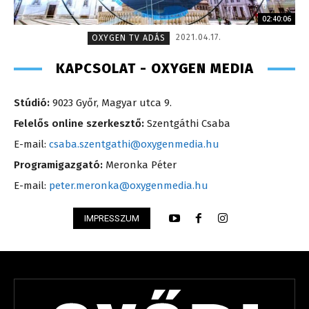
02:40:06
2021.04.17.
OXYGEN TV ADÁS
KAPCSOLAT - OXYGEN MEDIA
Stúdió:
9023 Győr, Magyar utca 9.
Felelős online szerkesztő:
Szentgáthi Csaba
E-mail:
csaba.szentgathi@oxygenmedia.hu
Programigazgató:
Meronka Péter
E-mail:
peter.meronka@oxygenmedia.hu
IMPRESSZUM