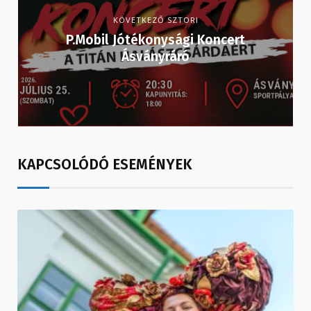
KÖVETKEZŐ SZTORI
P.Mobil Jótékonysági Koncert
Ásványráró
KAPCSOLÓDÓ ESEMÉNYEK