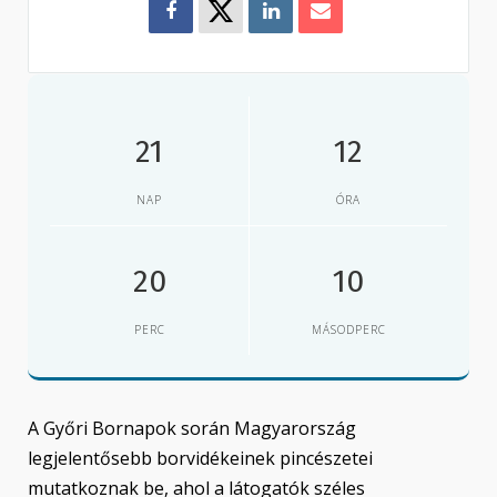
21
12
NAP
ÓRA
20
9
PERC
MÁSODPERC
A Győri Bornapok során Magyarország
legjelentősebb borvidékeinek pincészetei
mutatkoznak be, ahol a látogatók széles