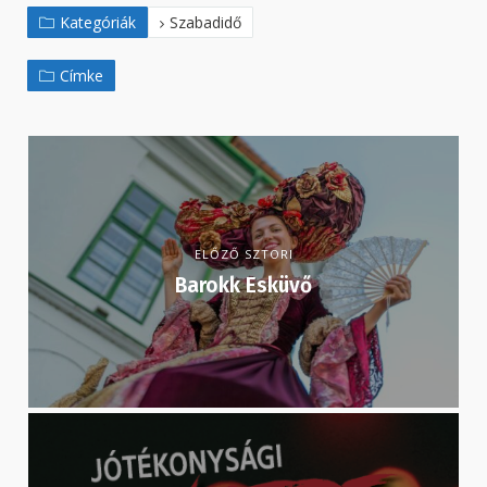
Kategóriák
Szabadidő
Címke
ELŐZŐ SZTORI
Barokk Esküvő