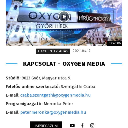
02:40:06
2021.04.17.
OXYGEN TV ADÁS
KAPCSOLAT - OXYGEN MEDIA
Stúdió:
9023 Győr, Magyar utca 9.
Felelős online szerkesztő:
Szentgáthi Csaba
E-mail:
csaba.szentgathi@oxygenmedia.hu
Programigazgató:
Meronka Péter
E-mail:
peter.meronka@oxygenmedia.hu
IMPRESSZUM