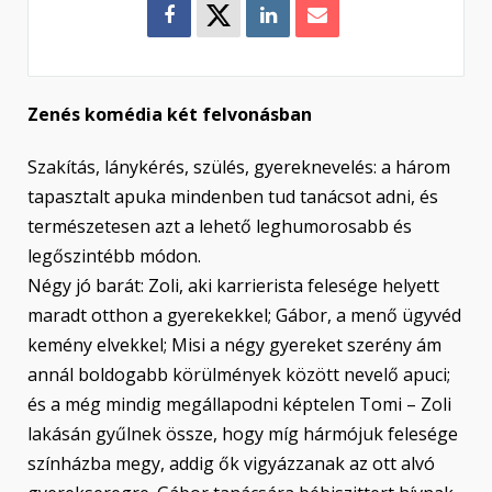
Zenés komédia két felvonásban
Szakítás, lánykérés, szülés, gyereknevelés: a három
tapasztalt apuka mindenben tud tanácsot adni, és
természetesen azt a lehető leghumorosabb és
legőszintébb módon.
Négy jó barát: Zoli, aki karrierista felesége helyett
maradt otthon a gyerekekkel; Gábor, a menő ügyvéd
kemény elvekkel; Misi a négy gyereket szerény ám
annál boldogabb körülmények között nevelő apuci;
és a még mindig megállapodni képtelen Tomi – Zoli
lakásán gyűlnek össze, hogy míg hármójuk felesége
színházba megy, addig ők vigyázzanak az ott alvó