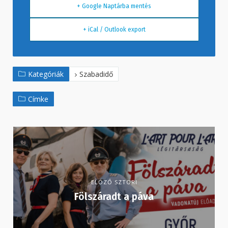
+ Google Naptárba mentés
+ iCal / Outlook export
Kategóriák
Szabadidő
Címke
ELŐZŐ SZTORI
Fölszáradt a páva