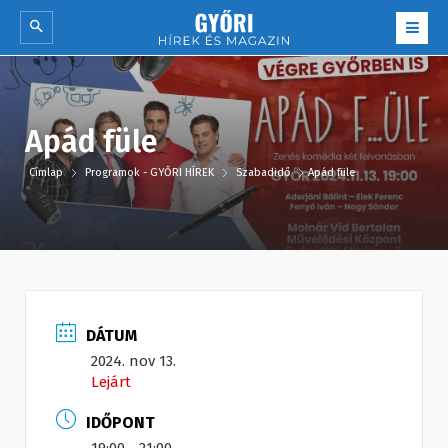
Apád füle
Címlap
Programok - GYŐRI HÍREK
Szabadidő
Apád füle
DÁTUM
2024. nov 13.
Lejárt
IDŐPONT