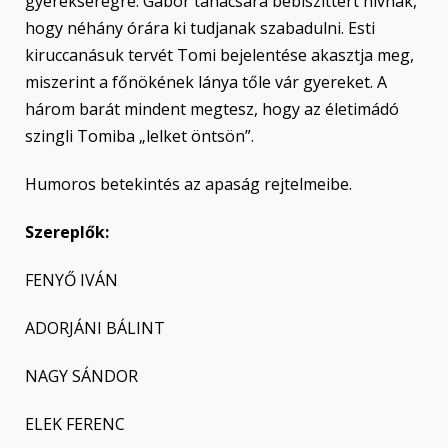
gyerekseregre. Gábor tanácsára bébiszittert hívnak,
hogy néhány órára ki tudjanak szabadulni. Esti
kiruccanásuk tervét Tomi bejelentése akasztja meg,
miszerint a főnökének lánya tőle vár gyereket. A
három barát mindent megtesz, hogy az életimádó
szingli Tomiba „lelket öntsön”.
Humoros betekintés az apaság rejtelmeibe.
Szereplők:
FENYŐ IVÁN
ADORJÁNI BÁLINT
NAGY SÁNDOR
ELEK FERENC