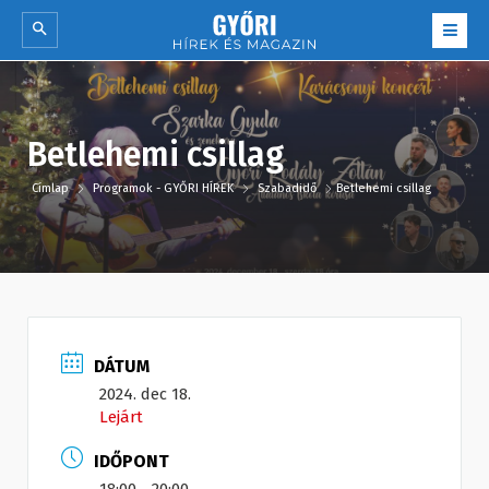
Betlehemi csillag
Címlap
Programok - GYŐRI HÍREK
Szabadidő
Betlehemi csillag
DÁTUM
2024. dec 18.
Lejárt
IDŐPONT