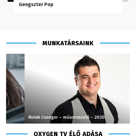
Gengszter Pop
MUNKATÁRSAINK
Molek Csongor – műsorvezető – 2020
G
OXYGEN TV ÉLŐ ADÁSA