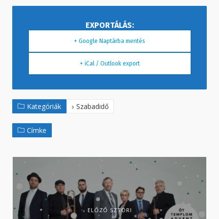
+ Google Naptárba mentés
+ iCal / Outlook export
Kategóriák
Szabadidő
Címke
ELŐZŐ SZTORI