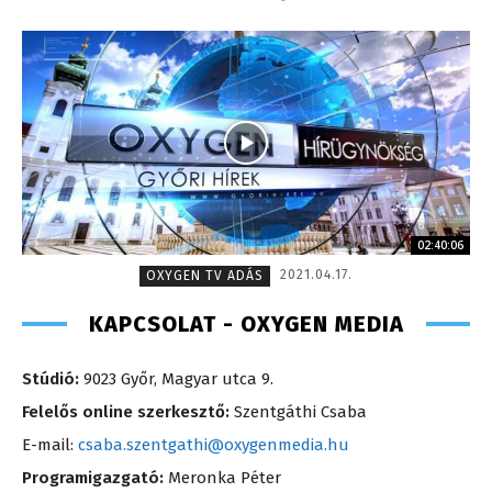
02:40:06
2021.04.17.
OXYGEN TV ADÁS
KAPCSOLAT - OXYGEN MEDIA
Stúdió:
9023 Győr, Magyar utca 9.
Felelős online szerkesztő:
Szentgáthi Csaba
E-mail:
csaba.szentgathi@oxygenmedia.hu
Programigazgató:
Meronka Péter