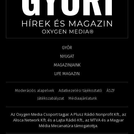
GYŐR
NYUGAT
MAGAZINJAINK
LIFE MAGAZIN
Moderációs alapelvek
Adatkezelési tájékoztató
ÁSZF
Játékszabályzat
Médiaajánlatunk
Az Oxygen Media Csoport tagjai: A Plusz Rádió Nonprofit Kft., az
Alisca Network Kft. és a Lajta Rádió Kft., az MTVA és a Magyar
Média Mecanatúra támogatottja.