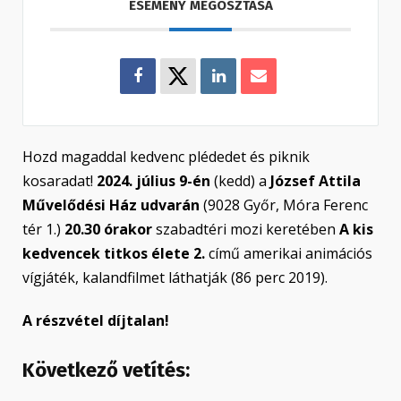
ESEMÉNY MEGOSZTÁSA
Hozd magaddal kedvenc plédedet és piknik
kosaradat!
2024. július 9-én
(kedd) a
József Attila
Művelődési Ház udvarán
(9028 Győr, Móra Ferenc
tér 1.)
20.30 órakor
szabadtéri mozi keretében
A kis
kedvencek titkos élete 2.
című amerikai animációs
vígjáték, kalandfilmet láthatják (86 perc 2019).
A részvétel díjtalan!
Következő vetítés: