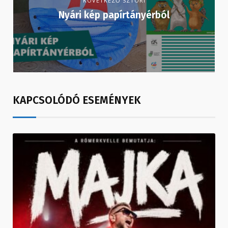
KÖVETKEZŐ SZTORI
Nyári kép papírtányérból
KAPCSOLÓDÓ ESEMÉNYEK