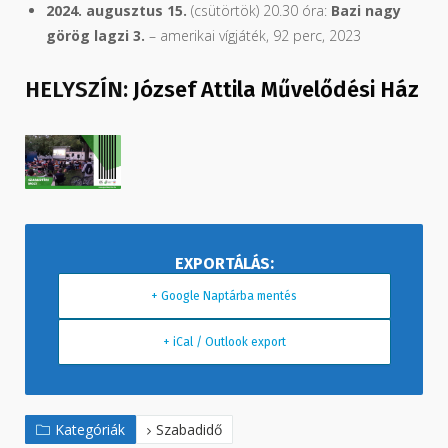
2024. augusztus 15.
(csütörtök) 20.30 óra:
Bazi nagy
görög lagzi 3.
– amerikai vígjáték, 92 perc, 2023
HELYSZÍN:
József Attila Művelődési Ház
+ Google Naptárba mentés
+ iCal / Outlook export
Kategóriák
Szabadidő