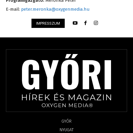
Programigazgató:
Meronka Péter
E-mail:
peter.meronka@oxygenmedia.hu
IMPRESSZUM
GYŐR
NYUGAT