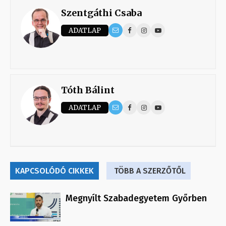
Szentgáthi Csaba
ADATLAP
Tóth Bálint
ADATLAP
KAPCSOLÓDÓ CIKKEK
TÖBB A SZERZŐTŐL
Megnyílt Szabadegyetem Győrben