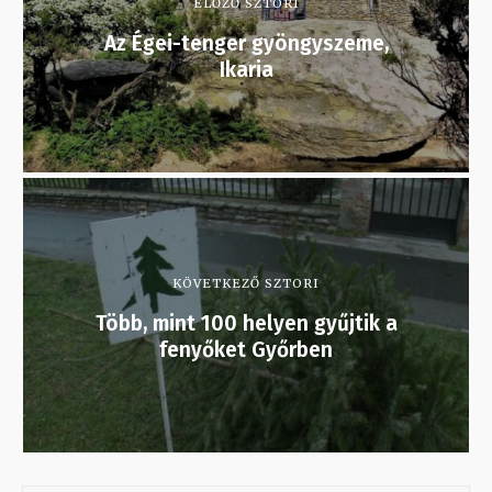
ELŐZŐ SZTORI
Az Égei-tenger gyöngyszeme,
Ikaria
KÖVETKEZŐ SZTORI
Több, mint 100 helyen gyűjtik a
fenyőket Győrben