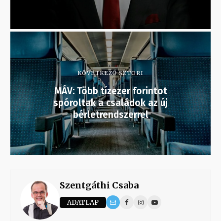
KÖVETKEZŐ SZTORI
MÁV: Több tízezer forintot
spóroltak a családok az új
bérletrendszerrel
Szentgáthi Csaba
ADATLAP