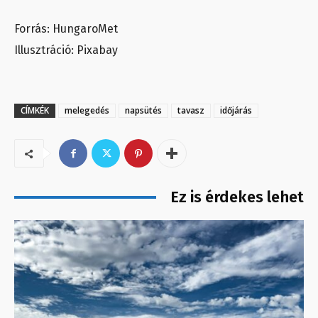
Forrás: HungaroMet
Illusztráció: Pixabay
CÍMKÉK
melegedés
napsütés
tavasz
időjárás
Ez is érdekes lehet