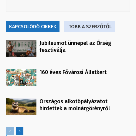
KAPCSOLÓDÓ CIKKEK
TÖBB A SZERZŐTŐL
Jubileumot ünnepel az Őrség
fesztiválja
160 éves Fővárosi Állatkert
Országos alkotópályázatot
hirdettek a molnárgörényről