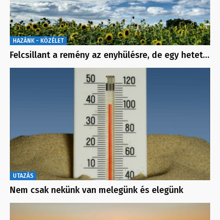
HAZÁNK - KÖZÉLET
Felcsillant a remény az enyhülésre, de egy hetet…
UTAZÁS
Nem csak nekünk van melegünk és elegünk