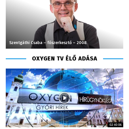
Szentgáthi Csaba – főszerkesztő – 2008
K
OXYGEN TV ÉLŐ ADÁSA
02:40:06