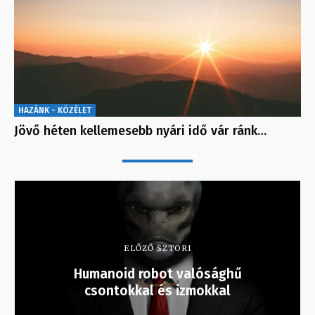
HAZÁNK - KÖZÉLET
Jövő héten kellemesebb nyári idő vár ránk…
ELŐZŐ SZTORI
Humanoid robot valósághű
csontokkal és izmokkal