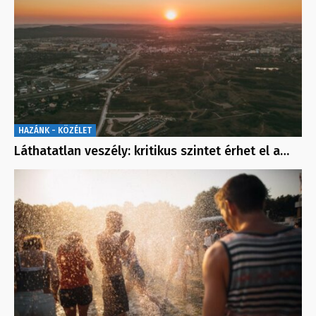
HAZÁNK - KÖZÉLET
Láthatatlan veszély: kritikus szintet érhet el a…