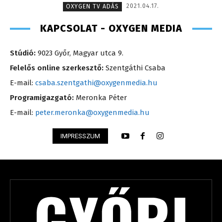
2021.04.17.
OXYGEN TV ADÁS
KAPCSOLAT - OXYGEN MEDIA
Stúdió:
9023 Győr, Magyar utca 9.
Felelős online szerkesztő:
Szentgáthi Csaba
E-mail:
csaba.szentgathi@oxygenmedia.hu
Programigazgató:
Meronka Péter
E-mail:
peter.meronka@oxygenmedia.hu
IMPRESSZUM