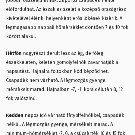
jobban összeállhatnak. Záporos csapadék néhol
előfordulhat. Az északias szelet a középső országrész
kivételével élénk, helyenként erős lökések kísérik. A
legmagasabb nappali hőmérséklet döntően 7 és 10 fok
között alakul.
Hétfőn
nagyrészt derült lesz az ég, de főleg
északkeleten, keleten gomolyfelhők zavarhatják a
napsütést. Hajnalra foltokban köd képződhet.
Csapadék nem várható. A légmozgás gyenge,
mérsékelt marad. Hajnalban -7, -1, kora délután 8, 12
fok valószínű.
Kedden
napos idő várható fátyolfelhőkkel, csapadék
nélkül. A légmozgás gyenge, mérsékelt marad. A
minimum-hőmérséklet -7, 0, a csúcsérték 10 és 15 fok