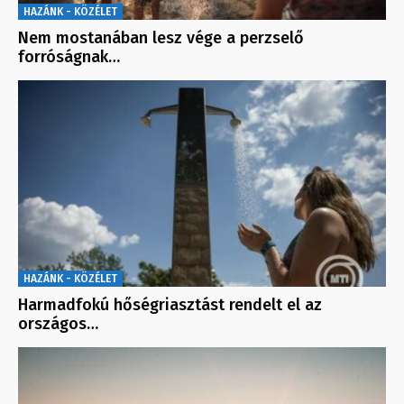
HAZÁNK - KÖZÉLET
Nem mostanában lesz vége a perzselő
forróságnak…
HAZÁNK - KÖZÉLET
Harmadfokú hőségriasztást rendelt el az
országos…