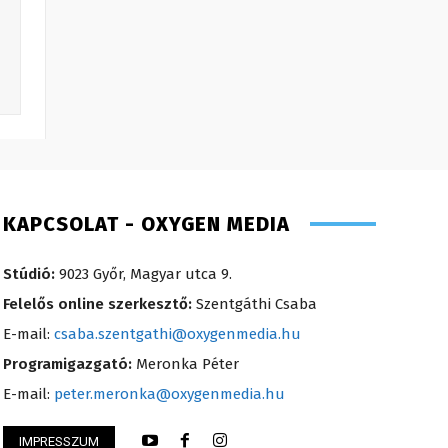
KAPCSOLAT - OXYGEN MEDIA
Stúdió:
9023 Győr, Magyar utca 9.
Felelős online szerkesztő:
Szentgáthi Csaba
E-mail:
csaba.szentgathi@oxygenmedia.hu
Programigazgató:
Meronka Péter
E-mail:
peter.meronka@oxygenmedia.hu
 Krisztián – programozó, technikus –
IMPRESSZUM