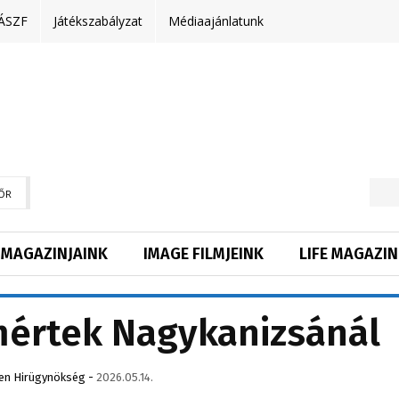
ÁSZF
Játékszabályzat
Médiaajánlatunk
ŐR
MAGAZINJAINK
IMAGE FILMJEINK
LIFE MAGAZIN
mértek Nagykanizsánál
en Hirügynökség
-
2026.05.14.