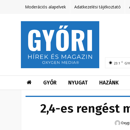
Moderációs alapelvek
Adatkezelési tájékoztató
C
23.1
GY
GYŐR
NYUGAT
HAZÁNK
2,4-es rengést 
Oxyg