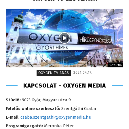
02:40:06
2021.04.17.
OXYGEN TV ADÁS
KAPCSOLAT - OXYGEN MEDIA
Stúdió:
9023 Győr, Magyar utca 9.
Felelős online szerkesztő:
Szentgáthi Csaba
E-mail:
csaba.szentgathi@oxygenmedia.hu
Programigazgató:
Meronka Péter