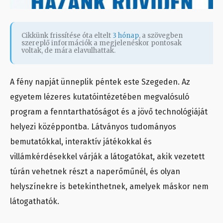
Cikkünk frissítése óta eltelt
3 hónap
, a szövegben
szereplő információk a megjelenéskor pontosak
voltak, de mára elavulhattak.
A fény napját ünneplik péntek este Szegeden. Az
egyetem lézeres kutatóintézetében megvalósuló
program a fenntarthatóságot és a jövő technológiáját
helyezi középpontba. Látványos tudományos
bemutatókkal, interaktív játékokkal és
villámkérdésekkel várják a látogatókat, akik vezetett
túrán vehetnek részt a naperőműnél, és olyan
helyszínekre is betekinthetnek, amelyek máskor nem
látogathatók.