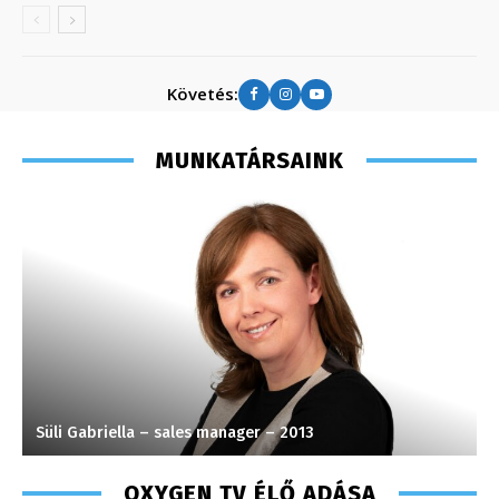
Követés:
MUNKATÁRSAINK
Süli Gabriella – sales manager – 2013
V
OXYGEN TV ÉLŐ ADÁSA