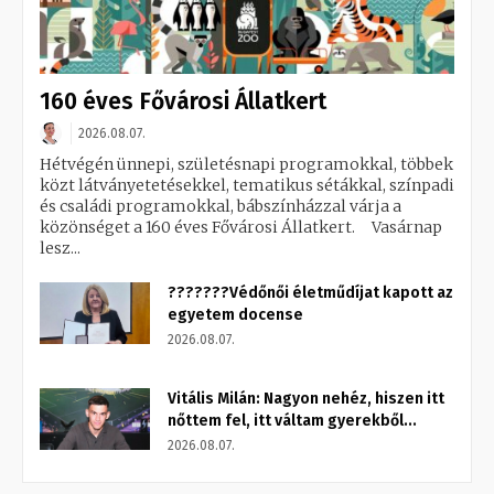
160 éves Fővárosi Állatkert
2026.08.07.
Hétvégén ünnepi, születésnapi programokkal, többek
közt látványetetésekkel, tematikus sétákkal, színpadi
és családi programokkal, bábszínházzal várja a
közönséget a 160 éves Fővárosi Állatkert. Vasárnap
lesz...
???????Védőnői életműdíjat kapott az
egyetem docense
2026.08.07.
Vitális Milán: Nagyon nehéz, hiszen itt
nőttem fel, itt váltam gyerekből...
2026.08.07.