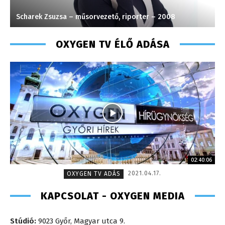
Scharek Zsuzsa – műsorvezető, riporter – 2008
H
OXYGEN TV ÉLŐ ADÁSA
02:40:06
2021.04.17.
OXYGEN TV ADÁS
KAPCSOLAT - OXYGEN MEDIA
Stúdió:
9023 Győr, Magyar utca 9.