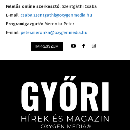
Felelős online szerkesztő:
Szentgáthi Csaba
E-mail:
csaba.szentgathi@oxygenmedia.hu
Programigazgató:
Meronka Péter
E-mail:
peter.meronka@oxygenmedia.hu
IMPRESSZUM