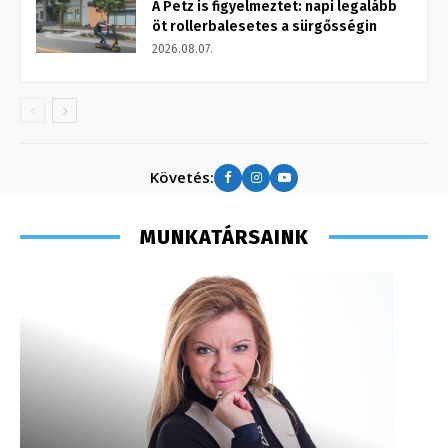
A Petz is figyelmeztet: napi legalább
öt rollerbalesetes a sürgősségin
2026.08.07.
Követés:
MUNKATÁRSAINK