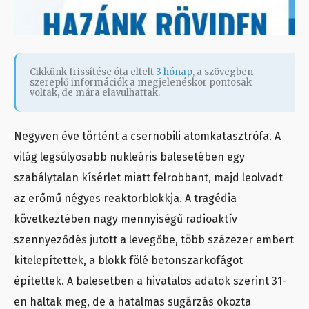
Cikkünk frissítése óta eltelt
3 hónap
, a szövegben
szereplő információk a megjelenéskor pontosak
voltak, de mára elavulhattak.
Negyven éve történt a csernobili atomkatasztrófa. A
világ legsúlyosabb nukleáris balesetében egy
szabálytalan kísérlet miatt felrobbant, majd leolvadt
az erőmű négyes reaktorblokkja. A tragédia
következtében nagy mennyiségű radioaktív
szennyeződés jutott a levegőbe, több százezer embert
kitelepítettek, a blokk fölé betonszarkofágot
építettek. A balesetben a hivatalos adatok szerint 31-
en haltak meg, de a hatalmas sugárzás okozta