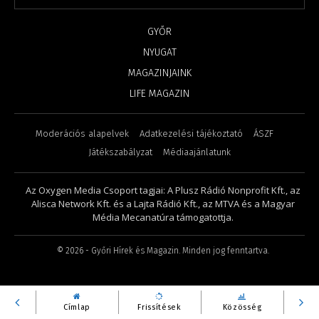
GYŐR
NYUGAT
MAGAZINJAINK
LIFE MAGAZIN
Moderációs alapelvek
Adatkezelési tájékoztató
ÁSZF
Játékszabályzat
Médiaajánlatunk
Az Oxygen Media Csoport tagjai: A Plusz Rádió Nonprofit Kft., az
Alisca Network Kft. és a Lajta Rádió Kft., az MTVA és a Magyar
Média Mecanatúra támogatottja.
©
2026
- Győri Hírek és Magazin. Minden jog fenntartva.
Címlap
Frissítések
Közösség