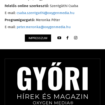
Felelős online szerkesztő:
Szentgáthi Csaba
E-mail:
csaba.szentgathi@oxygenmedia.hu
Programigazgató:
Meronka Péter
E-mail:
peter.meronka@oxygenmedia.hu
IMPRESSZUM