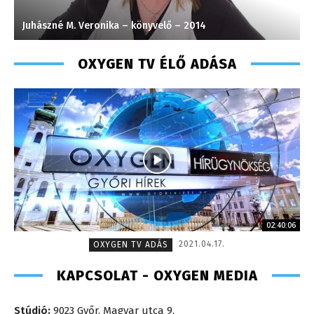
Juhászné M. Veronika – könyvelő – 2014
V
OXYGEN TV ÉLŐ ADÁSA
02:40:06
2021.04.17.
OXYGEN TV ADÁS
KAPCSOLAT - OXYGEN MEDIA
Stúdió:
9023 Győr, Magyar utca 9.