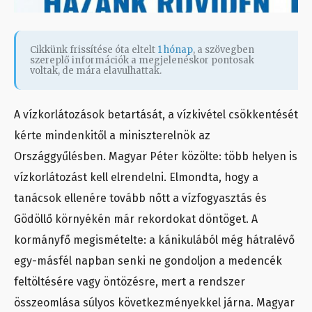
Cikkünk frissítése óta eltelt
1 hónap
, a szövegben
szereplő információk a megjelenéskor pontosak
voltak, de mára elavulhattak.
A vízkorlátozások betartását, a vízkivétel csökkentését
kérte mindenkitől a miniszterelnök az
Országgyűlésben. Magyar Péter közölte: több helyen is
vízkorlátozást kell elrendelni. Elmondta, hogy a
tanácsok ellenére tovább nőtt a vízfogyasztás és
Gödöllő környékén már rekordokat döntöget. A
kormányfő megismételte: a kánikulából még hátralévő
egy-másfél napban senki ne gondoljon a medencék
feltöltésére vagy öntözésre, mert a rendszer
összeomlása súlyos következményekkel járna. Magyar