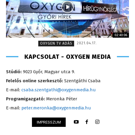
02:40:06
2021.04.17.
OXYGEN TV ADÁS
KAPCSOLAT - OXYGEN MEDIA
Stúdió:
9023 Győr, Magyar utca 9.
Felelős online szerkesztő:
Szentgáthi Csaba
E-mail:
csaba.szentgathi@oxygenmedia.hu
Programigazgató:
Meronka Péter
E-mail:
peter.meronka@oxygenmedia.hu
IMPRESSZUM