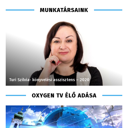
MUNKATÁRSAINK
Turi Szilvia- könyvelési asszisztens – 2020
P
OXYGEN TV ÉLŐ ADÁSA