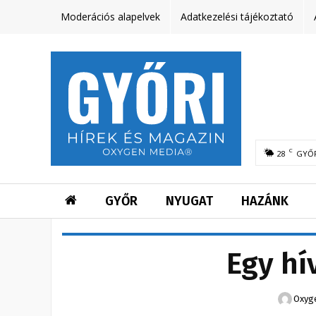
Moderációs alapelvek
Adatkezelési tájékoztató
C
28
GYŐ
GYŐR
NYUGAT
HAZÁNK
Egy hí
Oxyg