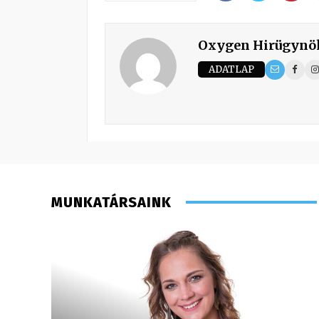
Oxygen Hirügynö
ADATLAP
MUNKATÁRSAINK