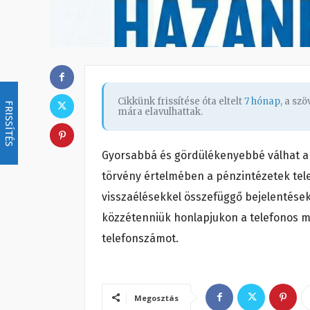
Cikkünk frissítése óta eltelt
7 hónap
, a sz
FRISSÍTÉS
mára elavulhattak.
Gyorsabbá és gördülékenyebbé válhat a 
törvény értelmében a pénzintézetek tele
visszaélésekkel összefüggő bejelentések
közzétenniük honlapjukon a telefonos m
telefonszámot.
Megosztás