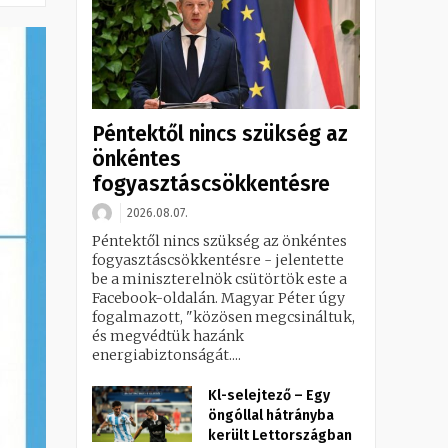
Péntektől nincs szükség az
önkéntes
fogyasztáscsökkentésre
2026.08.07.
Péntektől nincs szükség az önkéntes
fogyasztáscsökkentésre - jelentette
be a miniszterelnök csütörtök este a
Facebook-oldalán. Magyar Péter úgy
fogalmazott, "közösen megcsináltuk,
és megvédtük hazánk
energiabiztonságát....
Kl-selejtező – Egy
öngóllal hátrányba
került Lettországban