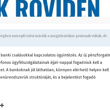
övegben szereplő információk a megjelenéskor pontosak voltak, de
banki csalásokkal kapcsolatos ügyintézés. Az új pénzforgal
fonos ügyfélszolgálatainak éjjel-nappal fogadniuk kell a
et. A bankoknak jól láthatóan, könnyen elérhető helyen kell
enürendszerük struktúráját, és a bejelentést fogadó