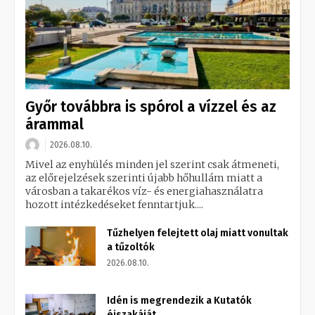
Győr továbbra is spórol a vízzel és az
árammal
2026.08.10.
Mivel az enyhülés minden jel szerint csak átmeneti,
az előrejelzések szerinti újabb hőhullám miatt a
városban a takarékos víz- és energiahasználatra
hozott intézkedéseket fenntartjuk....
Tűzhelyen felejtett olaj miatt vonultak
a tűzoltók
2026.08.10.
Idén is megrendezik a Kutatók
éjszakáját