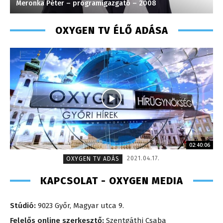
Meronka Péter – programigazgató – 2008
S
OXYGEN TV ÉLŐ ADÁSA
02:40:06
2021.04.17.
OXYGEN TV ADÁS
KAPCSOLAT - OXYGEN MEDIA
Stúdió:
9023 Győr, Magyar utca 9.
Felelős online szerkesztő:
Szentgáthi Csaba