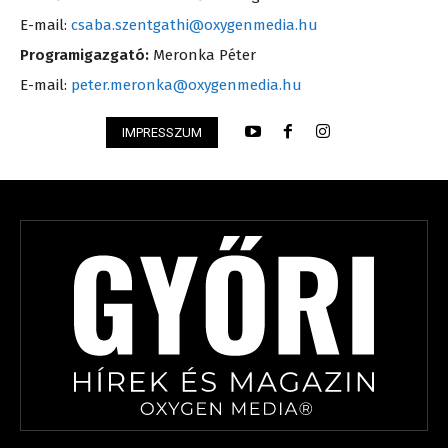
E-mail:
csaba.szentgathi@oxygenmedia.hu
Programigazgató:
Meronka Péter
E-mail:
peter.meronka@oxygenmedia.hu
IMPRESSZUM