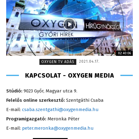
02:40:06
2021.04.17.
OXYGEN TV ADÁS
KAPCSOLAT - OXYGEN MEDIA
Stúdió:
9023 Győr, Magyar utca 9.
Felelős online szerkesztő:
Szentgáthi Csaba
E-mail:
csaba.szentgathi@oxygenmedia.hu
Programigazgató:
Meronka Péter
E-mail:
peter.meronka@oxygenmedia.hu