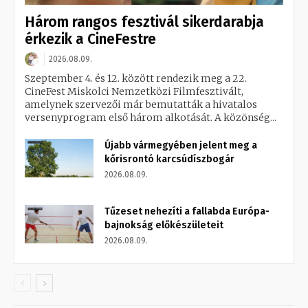
Három rangos fesztivál sikerdarabja
érkezik a CineFestre
2026.08.09.
Szeptember 4. és 12. között rendezik meg a 22.
CineFest Miskolci Nemzetközi Filmfesztivált,
amelynek szervezői már bemutatták a hivatalos
versenyprogram első három alkotását. A közönség...
Újabb vármegyében jelent meg a
kőrisrontó karcsúdíszbogár
2026.08.09.
Tűzeset nehezíti a fallabda Európa-
bajnokság előkészületeit
2026.08.09.