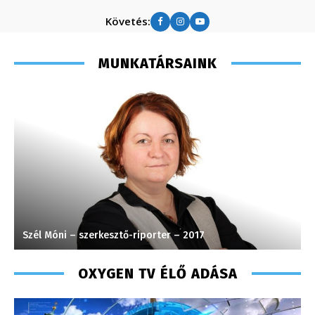
Követés:
MUNKATÁRSAINK
Szél Móni – szerkesztő-riporter – 2017
V
OXYGEN TV ÉLŐ ADÁSA