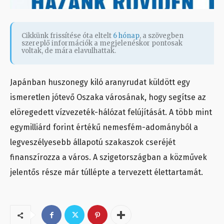
Cikkünk frissítése óta eltelt
6 hónap
, a szövegben
szereplő információk a megjelenéskor pontosak
voltak, de mára elavulhattak.
Japánban huszonegy kiló aranyrudat küldött egy
ismeretlen jótevő Oszaka városának, hogy segítse az
elöregedett vízvezeték-hálózat felújítását. A több mint
egymilliárd forint értékű nemesfém-adományból a
legveszélyesebb állapotú szakaszok cseréjét
finanszírozza a város. A szigetországban a közművek
jelentős része már túllépte a tervezett élettartamát.