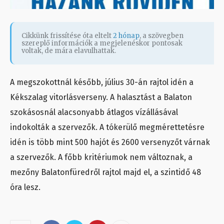
Cikkünk frissítése óta eltelt
2 hónap
, a szövegben
szereplő információk a megjelenéskor pontosak
voltak, de mára elavulhattak.
A megszokottnál később, július 30-án rajtol idén a
Kékszalag vitorlásverseny. A halasztást a Balaton
szokásosnál alacsonyabb átlagos vízállásával
indokolták a szervezők. A tókerülő megmérettetésre
idén is több mint 500 hajót és 2600 versenyzőt várnak
a szervezők. A főbb kritériumok nem változnak, a
mezőny Balatonfüredről rajtol majd el, a szintidő 48
óra lesz.