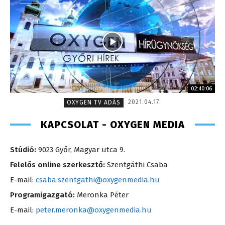
02:40:06
2021.04.17.
OXYGEN TV ADÁS
KAPCSOLAT - OXYGEN MEDIA
Stúdió:
9023 Győr, Magyar utca 9.
Felelős online szerkesztő:
Szentgáthi Csaba
E-mail:
csaba.szentgathi@oxygenmedia.hu
Programigazgató:
Meronka Péter
E-mail:
peter.meronka@oxygenmedia.hu